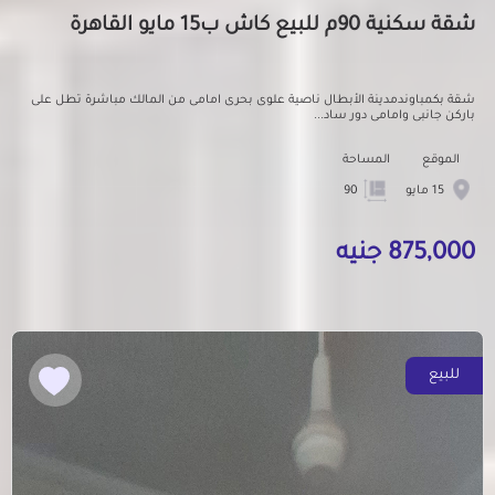
شقة سكنية 90م للبيع كاش ب15 مايو القاهرة
شقة بكمباوندمدينة الأبطال ناصية علوى بحرى امامى من المالك مباشرة تطل على
باركن جانبى وامامى دور ساد...
الموقع
المساحة
15 مايو
90
875,000 جنيه
للبيع