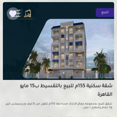
للبيع
شقة سكنية 155م للبيع بالتقسيط ب15 مايو
القاهرة
شقق للبيع بمجموعه عمائر الاتحاد مساحتها 155م تتكون من (3غرف وريسيبشن كبير
و3 حمام ومطبخ ) بمن...