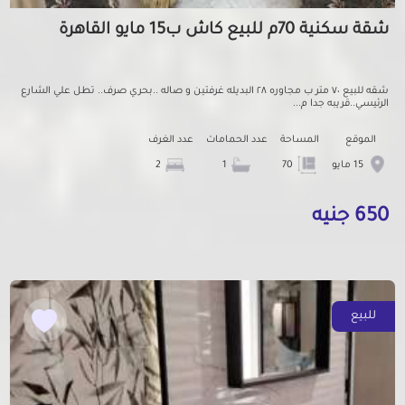
شقة سكنية 70م للبيع كاش ب15 مايو القاهرة
شقه للبيع ٧٠ متر ب مجاوره ٢٨ البديله غرفتين و صاله ..بحري صرف.. تطل علي الشارع
الرئيسي..قريبه جدا م...
الموقع
المساحة
عدد الحمامات
عدد الغرف
15 مايو
70
1
2
650 جنيه
للبيع