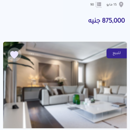
15 مايو
90
875,000 جنيه
للبيع