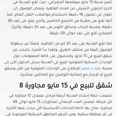
تتميز مدينة 15 مايو بموقعها الجغرافي؛ حيث تقع المدينة في
شقق للبيع في الشرابية
الجزء الجنوبي الشرقي من امتداد القاهرة، ويمكن الوصول إلى
شقق للبيع في الشروق
حلوان في غضون 18 دقيقة باستخدام مواصلات النقل العام، كما
شقق للبيع في الظاهر
أنها تقع على مقربة من التجمع الخامس والذي يقع على بُعد 40
شقق للبيع في العاصمة الادارية الجديدة
دقيقة، ومدينة الرحاب وحدائق اكتوبر على بعد 35 دقيقة، وأخيرًا
شقق للبيع في العباسية
المعادي تقع على بعد حوالي 30 دقيقة.
شقق للبيع في العبور الجديدة
كما تقع المدينة على بعد 35 كم من القاهرة، فضلًا عن سهولة
شقق للبيع في القاهرة الجديدة
الوصول إليها من مختلف الطرق، ولهذا بدأ الأفراد بالبحث عن
شقق للبيع في القطامية
شقق للبيع في 15 مايو، وللحصول على كافة المعلومات حول
الوحدات السكنية المتوفرة للبيع في المدينة سجل الدخول الآن إلى
شقق للبيع في الكوربة
منصة
عقار يا مصر
للإطلاع على الوحدات المتوفرة من فلل وشقق
شقق للبيع في المرج
للبيع أو الإيجار مع إمكانية التواصل مع المالكين مباشرة.
شقق للبيع في المطرية
شقق للبيع في 15 مايو مجاورة 8
شقق للبيع في المعادي الجديدة
شقق للبيع في المعادي القديمة
تضمنت خطة إنشاء المدينة أربعة مراحل بمعدل 12 مجاورة في
شقق للبيع في المعادي
كل مرحلة، ليصبح العدد الإجمالي لمجاورات 15 مايو حوالي 48
شقق للبيع في المعصره
مجاورة؛ متاح بها كافة الخدمات الأساسية التي يبحث عنها الأفراد
في أي منطقة سكنية، ومن أشهر المناطق السكنية الموجودة في
شقق للبيع في المقطم