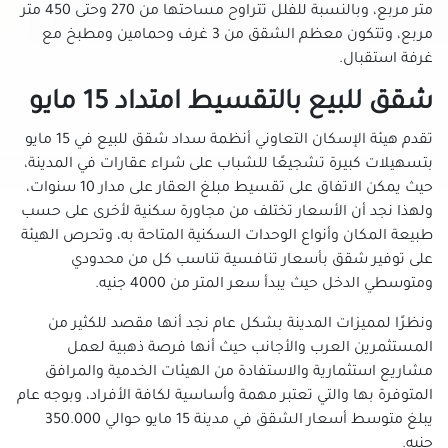
متر مربع، وبالنسبة للفلل تتراوح مساحتها من 270 وحتى 450 متر
شقق للبيع في شارع الطيران بمدينة نصر
مربع، وتتكون معظم الشقق من 3 غرف وحمامين ومطبخ مع
شقق للبيع في شارع خضر التوني بمدينة نصر
غرفة استقبال.
شقق للبيع في شارع رمسيس
شقق للبيع بالتقسيط امتداد 15 مايو
شقق للبيع في شارع عباس العقاد بمدينة نصر
شقق للبيع في شارع مصطفى النحاس بمدينة نصر
تقدم هيئة الإسكان التعاوني أنظمة سداد شقق للبيع في 15 مايو
بتسهيلات كبيرة تشجيعًا للشباب على شراء عقارات في المدينة،
شقق للبيع في شارع مكرم عبيد بمدينة نصر
حيث يمكن الاتفاق على تقسيط مبلغ العقار على مدار 10 سنوات،
شقق للبيع في شبرا
ولهذا نجد أن الأسعار تختلف من مجاورة سكنية لأخرى على حسب
شقق للبيع في شيراتون
طبيعة المكان وأنواع الوحدات السكنية المتاحة به، وتحرص الهيئة
شقق للبيع في طره
على توفير شقق بأسعار تنافسية تناسب كل من محدودي
شقق للبيع في طلعت حرب
ومتوسطي الدخل حيث يبدأ سعر المتر من 4000 جنيه.
شقق للبيع في عابدين
ونظرًا لمميزات المدينة بشكل عام نجد أنها مقصد للكثير من
شقق للبيع في عبده باشا
المستثمرين العرب والأجانب حيث أنها فرصة ذهبية لعمل
شقق للبيع في عبود
مشاريع استثمارية والاستفادة من الهيئات الخدمية والمرافق
المتوفرة بها والتي تعتبر مهمة وأساسية لكافة الأفراد، وبوجه عام
شقق للبيع في عزبة النخل
يبلغ متوسط أسعار الشقق في مدينة 15 مايو حوالي 350.000
شقق للبيع في عين شمس
جنيه.