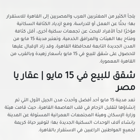
شقق للبيع في التجمع الخامس
يلجأ الكثير من المغتربين العرب والمصريين إلى القاهرة للاستقرار
شقق للبيع في الجمالية
بها؛ بحثًا عن العمل أو للدراسة، ومع ازدياد الكثافة السكانية
شقق للبيع في الحسين
مؤخرًا لجأ الأفراد للبحث عن تجمعات سكنية أخرى، أقل كثافة
شقق للبيع في الحى السابع بمدينة نصر
ومتاح بها الهيئات والمرافق الخدمية، وتعتبر مدينة 15 مايو من
شقق للبيع في الحى العاشر بمدينة نصر
المدن الجديدة التابعة لمحافظة القاهرة، وقد زاد الإقبال عليها
شقق للبيع في الخلفاوي
للحصول على شقق للبيع في 15 مايو بأسعار زهيدة وبالقرب من
القاهرة المعمورة.
شقق للبيع في الخليفة
شقق للبيع في الدرب الأحمر
شقق للبيع في 15 مايو | عقار يا
شقق للبيع في الزاوية الحمراء
مصر
شقق للبيع في الزمالك
شقق للبيع في الزيتون
تعد مدينة 15 مايو أحد أفضل وأحدث مدن الجيل الأول التي تم
إنشاؤها لتقليل الزحام في قلب العاصمة القاهرة، حيث قامت هيئة
شقق للبيع في الساحل بالقاهرة
وزارة الإسكان وهيئة المجتمعات العمرانية المسئولة عن المدينة
شقق للبيع في مدينة السلام
بإنشاء آلاف الوحدات السكنية الجديدة بها؛ لتوفير حياة كريمة
شقق للبيع في السيدة زينب
لجميع المواطنين الراغبين في الاستقرار بالقاهرة.
شقق للبيع في السيدة عائشة