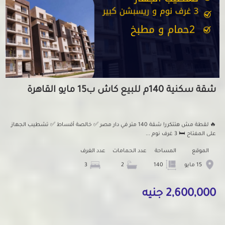
شقة سكنية 140م للبيع كاش ب15 مايو القاهرة
🔥 لقطة مش هتتكرر! شقة 140 متر في دار مصر ✅ خالصة أقساط ✅ تشطيب الجهاز
على المفتاح 🛏️ 3 غرف نوم ...
الموقع
المساحة
عدد الحمامات
عدد الغرف
15 مايو
140
2
3
2,600,000 جنيه