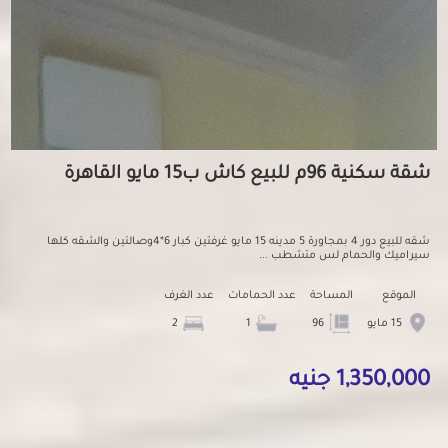
شقة سكنية 96م للبيع كاش ب15 مايو القاهرة
شقه للبيع دور 4 بمجاورة 5 مدينه 15 مايو غرفتين كبار 6*4وصالتين والشقه كلها
سيراميك والحمام لس متشطب ...
الموقع
المساحة
عدد الحمامات
عدد الغرف
15 مايو
96
1
2
1,350,000 جنيه