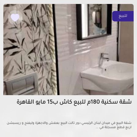
للبيع
شقة سكنية 180م للبيع كاش ب15 مايو القاهرة
شقة البيع في ميدان لبنان الرئيسي دور تالت البيع بعفش والاجهزة وليفنج و ريسبشن
اربع قطع مسجلة في ...