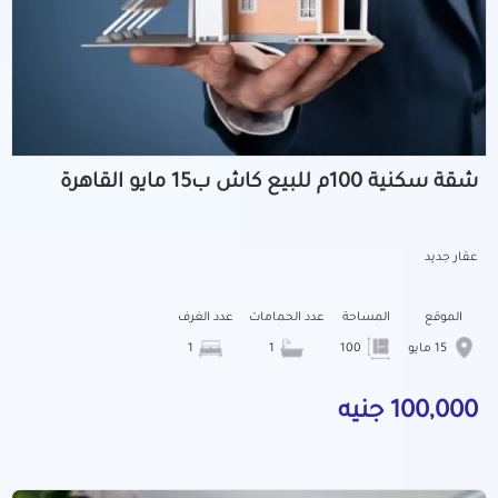
شقة سكنية 100م للبيع كاش ب15 مايو القاهرة
عقار جديد
الموقع
المساحة
عدد الحمامات
عدد الغرف
15 مايو
100
1
1
100,000 جنيه