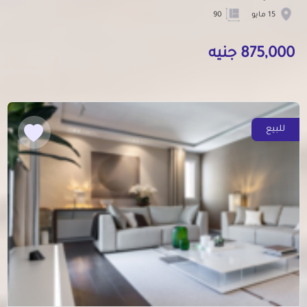
15 مايو
90
875,000 جنيه
للبيع