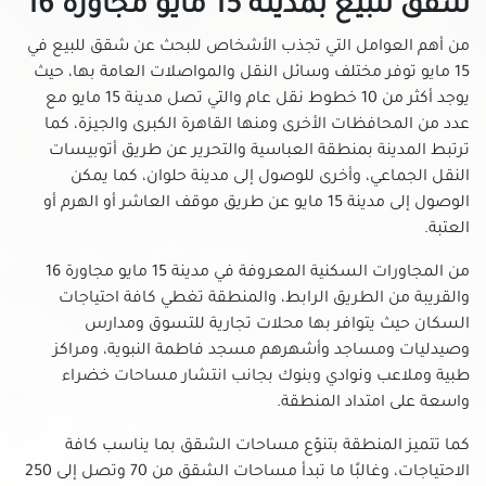
شقق للبيع بمدينة 15 مايو مجاورة 16
شقق للبيع في حدائق الزيتون
شقق للبيع في حدائق القبة
من أهم العوامل التي تجذب الأشخاص للبحث عن شقق للبيع في
شقق للبيع في حدائق المعادي
15 مايو توفر مختلف وسائل النقل والمواصلات العامة بها، حيث
يوجد أكثر من 10 خطوط نقل عام والتي تصل مدينة 15 مايو مع
شقق للبيع في حدائق حلوان
عدد من المحافظات الأخرى ومنها القاهرة الكبرى والجيزة، كما
شقق للبيع في حلمية الزيتون
ترتبط المدينة بمنطقة العباسية والتحرير عن طريق أتوبيسات
شقق للبيع في حلوان
النقل الجماعي، وأخرى للوصول إلى مدينة حلوان، كما يمكن
شقق للبيع في حمامات القبة
الوصول إلى مدينة 15 مايو عن طريق موقف العاشر أو الهرم أو
شقق للبيع في حي السفارات بمدينة نصر
العتبة.
شقق للبيع في دار السلام بالقاهرة
من المجاورات السكنية المعروفة في مدينة 15 مايو مجاورة 16
شقق للبيع في دريم لاند
والقريبة من الطريق الرابط، والمنطقة تغطي كافة احتياجات
شقق للبيع في رابعة العدوية بمدينة نصر
السكان حيث يتوافر بها محلات تجارية للتسوق ومدارس
وصيدليات ومساجد وأشهرهم مسجد فاطمة النبوية، ومراكز
شقق للبيع في روض الفرج
طبية وملاعب ونوادي وبنوك بجانب انتشار مساحات خضراء
شقق للبيع في زهراء المعادى
واسعة على امتداد المنطقة.
شقق للبيع في زهراء مدينة نصر
كما تتميز المنطقة بتنوّع مساحات الشقق بما يناسب كافة
شقق للبيع في سراي القبة
الاحتياجات، وغالبًا ما تبدأ مساحات الشقق من 70 وتصل إلى 250
شقق للبيع في سيليا طلعت مصطفي