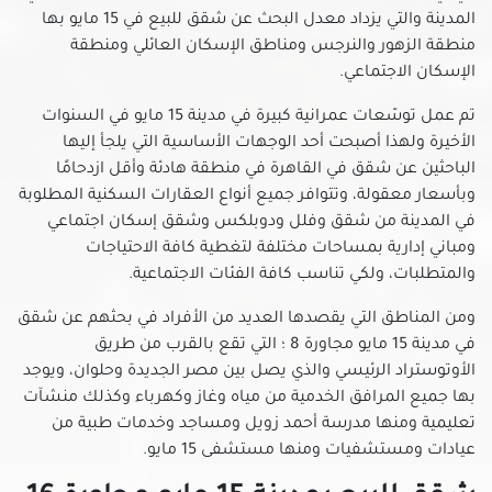
المدينة والتي يزداد معدل البحث عن شقق للبيع في 15 مايو بها
شقق للبيع في الملك الصالح
منطقة الزهور والنرجس ومناطق الإسكان العائلي ومنطقة
شقق للبيع في المنصورية
الإسكان الاجتماعي.
شقق للبيع في المنيل
تم عمل توسّعات عمرانية كبيرة في مدينة 15 مايو في السنوات
شقق للبيع في الموسكي
الأخيرة ولهذا أصبحت أحد الوجهات الأساسية التي يلجأ إليها
شقق للبيع في الميريلاند
الباحثين عن شقق في القاهرة في منطقة هادئة وأقل ازدحامًا
شقق للبيع في النزهة
وبأسعار معقولة، وتتوافر جميع أنواع العقارات السكنية المطلوبة
شقق للبيع في الهضبة الوسطى
في المدينة من شقق وفلل ودوبلكس وشقق إسكان اجتماعي
ومباني إدارية بمساحات مختلفة لتغطية كافة الاحتياجات
شقق للبيع في الوايلي
والمتطلبات، ولكي تناسب كافة الفئات الاجتماعية.
شقق للبيع في باب الشعرية
شقق للبيع في باب اللوق
ومن المناطق التي يقصدها العديد من الأفراد في بحثهم عن شقق
شقق للبيع في بولاق أبو العلا
في مدينة 15 مايو مجاورة 8 ؛ التي تقع بالقرب من طريق
الأوتوستراد الرئيسي والذي يصل بين مصر الجديدة وحلوان، ويوجد
شقق للبيع في ثكنات المعادي
بها جميع المرافق الخدمية من مياه وغاز وكهرباء وكذلك منشآت
شقق للبيع في جاردن سيتي
تعليمية ومنها مدرسة أحمد زويل ومساجد وخدمات طبية من
شقق للبيع في جسر السويس الجديدة
عيادات ومستشفيات ومنها مستشفى 15 مايو.
شقق للبيع في جسر السويس