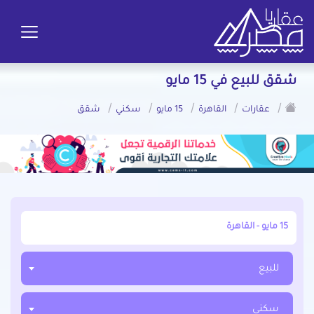
شقق للبيع في 15 مايو
/
/
/
/
/
عقارات
القاهرة
15 مايو
سكني
شقق
أبحث عن مدينة, محافظة, حي
للبيع
سكني