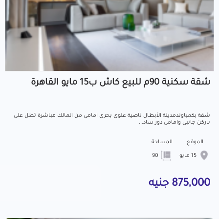
شقة سكنية 90م للبيع كاش ب15 مايو القاهرة
شقة بكمباوندمدينة الأبطال ناصية علوى بحرى امامى من المالك مباشرة تطل على
باركن جانبى وامامى دور ساد...
الموقع
المساحة
15 مايو
90
875,000 جنيه