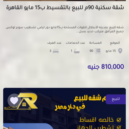
شقة سكنية 90م للبيع بالتقسيط ب15 مايو القاهرة
شقه للبيع بمدينه الأبطال للقوات المسلحه ب15مايو دور ارضي تشطيب سوبر لوكس
جميع المرافق متركب حديد بسل...
الموقع
المساحة
عدد الحمامات
عدد الغرف
15 مايو
90
1
3
810,000 جنيه
للبيع