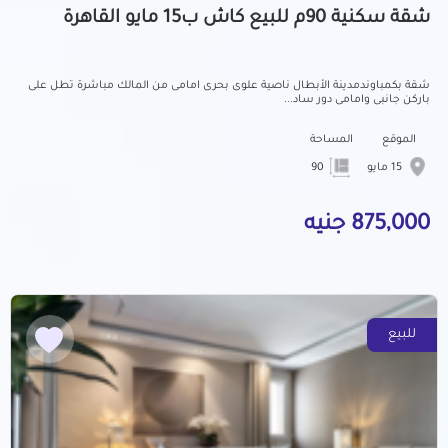
شقة سكنية 90م للبيع كاش ب15 مايو القاهرة
شقة بكمباوندمدينة الأبطال ناصية علوى بحرى امامى من المالك مباشرة تطل على
باركن جانبى وامامى دور ساد...
الموقع
المساحة
15 مايو
90
875,000 جنيه
للبيع