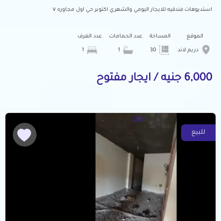
استديوهات فندقيه للايجار اليومي والشهري اكتوبر حي اول مجاوره ٧
الموقع
المساحة
عدد الحمامات
عدد الغرف
دريم لاند
30
1
1
6,000 جنيه / ايجار مفتوح
للبيع