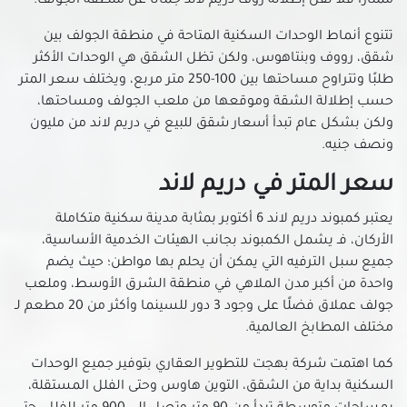
ممتازًا فلا تقل إطلالة روف دريم لاند جمالًا عن منطقة الجولف.
شقق للبيع في حلوان
شقق للبيع في حمامات القبة
تتنوع أنماط الوحدات السكنية المتاحة في منطقة الجولف بين
شقق للبيع في حي السفارات بمدينة نصر
شقق، رووف وبنتاهوس، ولكن تظل الشقق هي الوحدات الأكثر
طلبًا وتتراوح مساحتها بين 100-250 متر مربع، ويختلف سعر المتر
شقق للبيع في دار السلام بالقاهرة
حسب إطلالة الشقة وموقعها من ملعب الجولف ومساحتها،
شقق للبيع في رابعة العدوية بمدينة نصر
ولكن بشكل عام تبدأ أسعار شقق للبيع في دريم لاند من مليون
شقق للبيع في روض الفرج
ونصف جنيه.
شقق للبيع في زهراء المعادى
سعر المتر في دريم لاند
شقق للبيع في زهراء مدينة نصر
شقق للبيع في سراي القبة
يعتبر كمبوند دريم لاند 6 أكتوبر بمثابة مدينة سكنية متكاملة
شقق للبيع في سيليا طلعت مصطفي
الأركان، فـ يشمل الكمبوند بجانب الهيئات الخدمية الأساسية،
جميع سبل الترفيه التي يمكن أن يحلم بها مواطن؛ حيث يضم
شقق للبيع في شارع الطيران بمدينة نصر
واحدة من أكبر مدن الملاهي في منطقة الشرق الأوسط، وملعب
شقق للبيع في شارع خضر التوني بمدينة نصر
جولف عملاق فضلًا على وجود 3 دور للسينما وأكثر من 20 مطعم لـ
شقق للبيع في شارع رمسيس
مختلف المطابخ العالمية.
شقق للبيع في شارع عباس العقاد بمدينة نصر
كما اهتمت شركة بهجت للتطوير العقاري بتوفير جميع الوحدات
شقق للبيع في شارع مصطفى النحاس بمدينة نصر
السكنية بداية من الشقق، التوين هاوس وحتى الفلل المستقلة،
شقق للبيع في شارع مكرم عبيد بمدينة نصر