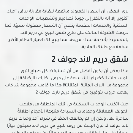
شقق للبيع في النزهة
يرى البعض أن أسعار الكمبوند مرتفعة للغاية مقارنة بباقي أحياء
شقق للبيع في الهضبة الوسطى
أكتوبر، إلا أنه بالنظر إلى جودة تصاميم وتشطيبات الوحدات
شقق للبيع في الوايلي
السكنية والخدمات المقدمة يتضح أن الأسعار معقولة نسبيًا، كما
شقق للبيع في باب الشعرية
حرصت الشركة المالكة على طرح شقق للبيع في دريم لاند
شقق للبيع في باب اللوق
بالتقسيط بأنظمة سداد مريحة، مما يتيح لك اختيار النظام الأكثر
ملائمة مع حالتك المادية.
شقق للبيع في بولاق أبو العلا
شقق للبيع في ثكنات المعادي
شقق دريم لاند جولف 2
شقق للبيع في جاردن سيتي
ماذا يمكن أن يكون أفضل من أن تستيقظ كل صباح لترى
شقق للبيع في جسر السويس الجديدة
المساحات الخضراء الشاسعة على مرمى نظرك بالإضافة إلى
شقق للبيع في جسر السويس
مجموعة من البرك المائية المتلألئة! هذا ما قامت مجموعة شركات
شقق للبيع في حدائق الزيتون
بهجت جروب بتوفيره في شقق دريم بارك جولف 2.
شقق للبيع في حدائق القبة
حيث اتخذت الوحدات السكنية في تلك المنطقة من ملاعب
شقق للبيع في حدائق المعادي
الجولف العملاقة وحمامات السباحة متنوعة الأحجام اطلالةً
شقق للبيع في حدائق حلوان
ساحرة لها، ولكن إن لم يحالفك الحظ في شراء أحد وحدات دريم
شقق للبيع في حلمية الزيتون
لاند جولف 2، فإن البحث عن روف للبيع في دريم لاند سيكون خيارًا