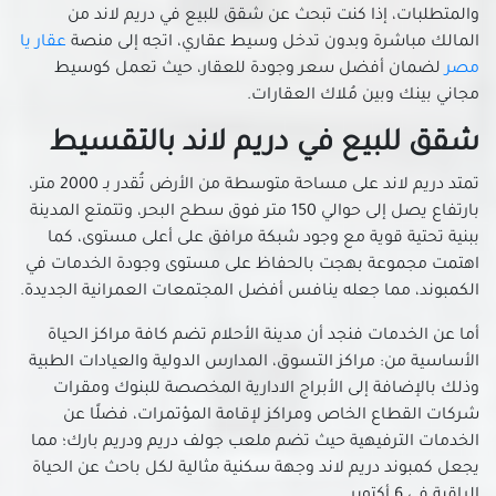
شقق للبيع في العبور الجديدة
والمتطلبات، إذا كنت تبحث عن شقق للبيع في دريم لاند من
شقق للبيع في القاهرة الجديدة
المالك مباشرة وبدون تدخل وسيط عقاري، اتجه إلى منصة
عقار يا
مصر
لضمان أفضل سعر وجودة للعقار، حيث تعمل كوسيط
شقق للبيع في القطامية
مجاني بينك وبين مُلاك العقارات.
شقق للبيع في الكوربة
شقق للبيع في المرج
شقق للبيع في دريم لاند بالتقسيط
شقق للبيع في المطرية
تمتد دريم لاند على مساحة متوسطة من الأرض تُقدر بـ 2000 متر،
شقق للبيع في المعادي الجديدة
بارتفاع يصل إلى حوالي 150 متر فوق سطح البحر، وتتمتع المدينة
شقق للبيع في المعادي القديمة
ببنية تحتية قوية مع وجود شبكة مرافق على أعلى مستوى، كما
شقق للبيع في المعادي
اهتمت مجموعة بهجت بالحفاظ على مستوى وجودة الخدمات في
الكمبوند، مما جعله ينافس أفضل المجتمعات العمرانية الجديدة.
شقق للبيع في المعصره
شقق للبيع في المقطم
أما عن الخدمات فنجد أن مدينة الأحلام تضم كافة مراكز الحياة
شقق للبيع في الملك الصالح
الأساسية من: مراكز التسوق، المدارس الدولية والعيادات الطبية
وذلك بالإضافة إلى الأبراج الادارية المخصصة للبنوك ومقرات
شقق للبيع في المنصورية
شركات القطاع الخاص ومراكز لإقامة المؤتمرات، فضلًا عن
شقق للبيع في المنيل
الخدمات الترفيهية حيث تضم ملعب جولف دريم ودريم بارك؛ مما
شقق للبيع في الموسكي
يجعل كمبوند دريم لاند وجهة سكنية مثالية لكل باحث عن الحياة
شقق للبيع في الميريلاند
الراقية في 6 أكتوبر.