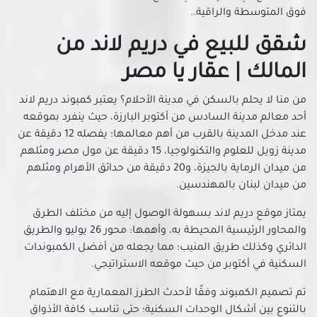
فوق المتوسطة والراقية..
شقق للبيع في الخلفاوي
شقق للبيع في الخليفة
شقق للبيع في دريم لاند من
شقق للبيع في الدرب الأحمر
المالك | عقار يا مصر
شقق للبيع في الزاوية الحمراء
شقق للبيع في الزمالك
من منا لا يحلم بالسكن في مدينة الأحلام؟ يعتبر كمبوند دريم لاند
أحد معالم مدينة السادس من أكتوبر البارزة، حيث ينفرد بموقعه
شقق للبيع في الزيتون
عند مدخل المدينة بالقرب من أهم معالمها؛ يفصله 12 دقيقة عن
شقق للبيع في الساحل بالقاهرة
مدينة زويل للعلوم والتكنولوجيا، 15 دقيقة عن مول مصر ومثلهم
شقق للبيع في مدينة السلام
من ميدان الرماية بالجيزة، و20 دقيقة من حدائق الأهرام ومثلهم
شقق للبيع في السيدة زينب
من ميدان لبنان بالمهندسين.
شقق للبيع في السيدة عائشة
يمتاز موقع دريم لاند بسهولة الوصول إليه من مختلف الطرق
شقق للبيع في الشرابية
والمحاور الرئيسية المحيطة به، وأهمها: محور 26 يوليو والطريق
شقق للبيع في الشروق
الدائري وكذلك طريق المنيب؛ مما يجعله من أفضل الكمبوندات
شقق للبيع في الظاهر
السكنية في أكتوبر من حيث موقعه الاستراتيجي.
شقق للبيع في العاصمة الادارية الجديدة
تم تصميم الكمبوند وفقًا لأحدث الطرز المعمارية مع الاهتمام
شقق للبيع في العباسية
بالتنوع بين أشكال الوحدات السكنية؛ حتى تناسب كافة الأذواق