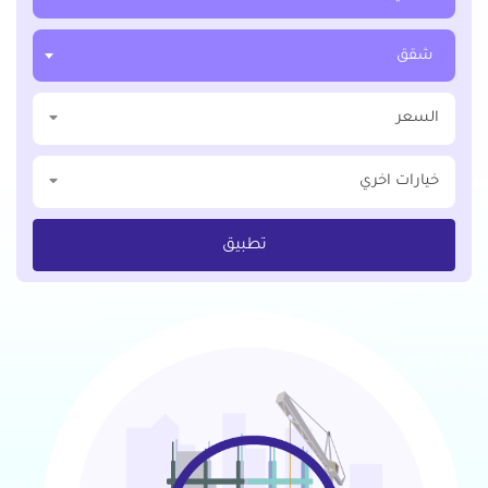
شقق
السعر
خيارات اخري
تطبيق