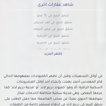
شاهد عقارات اخرى
شقق للبيع في 15 مايو
شقق للبيع في ألف مسكن
شقق للبيع في ارض الجولف
شقق للبيع في الأزبكية
شقق للبيع في الاميريه
شقق للبيع في البساتين
إظهر المزيد
شقق للبيع في التبين
شقق للبيع بالتجمع الاول
شقق للبيع في التجمع الثالث
في أوائل التسعينات وقبل أن تظهر الكمبوندات بمفهومها الحالي
شقق للبيع في التجمع الخامس
قام المهندس أحمد بهجت بإنشاء أحد أوائل المشروعات
شقق للبيع في الجمالية
السكنية الراقية، ألا وهو "كمبوند دريم لاند" أو "مدينة دريم لاند" كما
شقق للبيع في الحسين
عرفها البعض، وهي مدينة سكنية متكاملة الخدمات تمتاز
شقق للبيع في الحى السابع بمدينة نصر
بموقعها الحيوي بعيدًا عن صخب العاصمة؛ مما جعل الطلب على
شقق للبيع في الحى العاشر بمدينة نصر
شقق للبيع في دريم لاند في ارتفاع مستمر خاصة من الطبقات