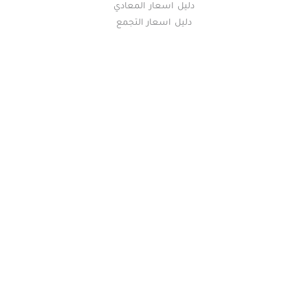
دليل اسعار المعادي
دليل اسعار التجمع
خريطة الموقع
(current)
عقارات
أضف عقارك مجانا
كومباوندات
دليل الاسعار
المقالات العقارية
عن عقار يا مصر
س & ج
تواصل معنا