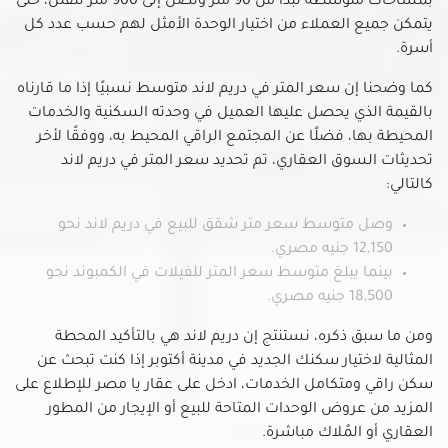
بمساحات متوسطة تبدأ من 90 متر وتصل إلى 900 متر للفلل، حتى
شقق للبيع في شبرا
يتمكن جميع العملاء من اختيار الوحدة الأمثل لهم حسب عدد كل
شقق للبيع في شيراتون
أسرة.
شقق للبيع في طره
كما وضحنا إن سعر المتر في دريم لاند متوسط نسبيًا إذا ما قارناه
شقق للبيع في طلعت حرب
بالقيمة الذي يحصل عليها العميل في وحدته السكنية والخدمات
شقق للبيع في عابدين
المحيطة بها، فضلًا عن المجتمع الراقي المحيط به، ووفقًا لأخر
شقق للبيع في عبده باشا
تحديثات السوق العقاري، تم تحديد سعر المتر في دريم لاند
كالتالي:
شقق للبيع في عبود
شقق للبيع في عزبة النخل
وصل متوسط سعر متر شقق للبيع في دريم لاند نحو
شقق للبيع في عين شمس
12,150 جنيه مصري.
بينما يبلغ متوسط سعر المتر للفيلات في الكمبوند نحو
شقق للبيع في قصر النيل
18,500 جنيه مصري.
شقق للبيع في كوبرى القبة
شقق للبيع في كورنيش النيل
ومن ما سبق ذكره، نستنتج إن دريم لاند هي بالتأكيد المحطة
المثالية لاختيار سكنك الجديد في مدينة أكتوبر إذا كنت تبحث عن
شقق للبيع في الرحاب
سكن راقي ومتكامل الخدمات، ادخل على عقار يا مصر للإطلاع على
شقق للبيع بالفسطاط الجديدة
المزيد من عروض الوحدات المتاحة للبيع أو الإيجار من المطور
شقق للبيع في مدينة المستقبل
العقاري أو المُلاك مباشرة.
شقق للبيع في مدينة بدر