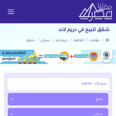
شقق للبيع في دريم لاند
/
/
/
/
/
عقارات
القاهرة
دريم لاند
سكني
شقق
أبحث عن مدينة, محافظة, حي
للبيع
سكني