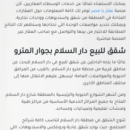
شقق للبيع في العبور الجديدة
يمكنك الاستغناء تمامًا عن خدمات الوسطاء العقاريين، لأن
شقق للبيع في القاهرة الجديدة
منصة
عقار يا مصر
توفر لك كافة المعلومات حول العقارات
المتاحة في المنطقة من شقق واستديوهات ووحدات تجارية،
شقق للبيع في القطامية
ويمكنك تحديد مواصفات الوحدة التي تحتاجها وستظهر لك النتائج
شقق للبيع في الكوربة
المطابقة للاختيار من بينها والتواصل مع صاحب العقار عبر
شقق للبيع في المرج
المنصة مباشرة.
شقق للبيع في المطرية
شقق للبيع دار السلام بجوار المترو
شقق للبيع في المعادي الجديدة
شقق للبيع في المعادي القديمة
غالبًا ما يتجه الباحثين عن شقق للبيع في دار السلام للبحث عن
شقق للبيع في المعادي
مناطق قريبة من محطة مترو دار السلام، بالقرب من المرافق
الحيوية والمواصلات العامة؛ ليسهل عليهم الانتقال منها إلى
شقق للبيع في المعصره
مختلف المناطق الأخرى.
شقق للبيع في المقطم
شقق للبيع في الملك الصالح
ومن أشهر الشوارع الحيوية والرئيسية بالمنطقة شارع دار السلام،
المتاح به جميع المراكز الخدمية الأساسية من مراكز طبية
شقق للبيع في المنصورية
ومنشآت تعليمية وصيدليات ومساجد.
شقق للبيع في المنيل
شقق للبيع في الموسكي
تتنوع الشقق في منطقة دار السلام لتناسب كافة شرائح
شقق للبيع في الميريلاند
المجتمع، حيث يوجد شقق عادية ودوبلكس والاستديوهات، التي