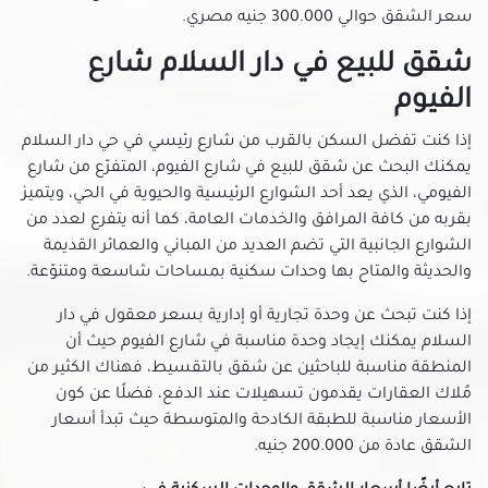
شقق للبيع في حلوان
سعر الشقق حوالي 300.000 جنيه مصري.
شقق للبيع في حمامات القبة
شقق للبيع في دار السلام شارع
شقق للبيع في حي السفارات بمدينة نصر
الفيوم
شقق للبيع في دريم لاند
شقق للبيع في رابعة العدوية بمدينة نصر
إذا كنت تفضل السكن بالقرب من شارع رئيسي في حي دار السلام
شقق للبيع في روض الفرج
يمكنك البحث عن شقق للبيع في شارع الفيوم، المتفرّع من شارع
شقق للبيع في زهراء المعادى
الفيومي، الذي يعد أحد الشوارع الرئيسية والحيوية في الحي، ويتميز
بقربه من كافة المرافق والخدمات العامة، كما أنه يتفرع لعدد من
شقق للبيع في زهراء مدينة نصر
الشوارع الجانبية التي تضم العديد من المباني والعمائر القديمة
شقق للبيع في سراي القبة
والحديثة والمتاح بها وحدات سكنية بمساحات شاسعة ومتنوّعة.
شقق للبيع في سيليا طلعت مصطفي
إذا كنت تبحث عن وحدة تجارية أو إدارية بسعر معقول في دار
شقق للبيع في شارع الطيران بمدينة نصر
السلام يمكنك إيجاد وحدة مناسبة في شارع الفيوم حيث أن
شقق للبيع في شارع خضر التوني بمدينة نصر
المنطقة مناسبة للباحثين عن شقق بالتقسيط، فهناك الكثير من
شقق للبيع في شارع رمسيس
مُلاك العقارات يقدمون تسهيلات عند الدفع، فضلًا عن كون
شقق للبيع في شارع عباس العقاد بمدينة نصر
الأسعار مناسبة للطبقة الكادحة والمتوسطة حيث تبدأ أسعار
شقق للبيع في شارع مصطفى النحاس بمدينة نصر
الشقق عادة من 200.000 جنيه.
شقق للبيع في شارع مكرم عبيد بمدينة نصر