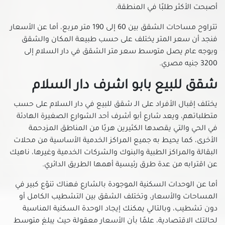
أصبحت الأكثر طلبًا في المنطقة.
شقق للبيع في النزهة
شقق للبيع في الهضبة الوسطى
تتراوح مساحات الشقق بين 60 إلى 190 متر مربع، أما عن الأسعار
شقق للبيع في الوايلي
فنجد أن سعر المتر يختلف على حسب طبيعة المكان والشقق
وبوجه عام يصل متوسط سعر متر الشقق في دار السلام إلى
شقق للبيع في باب الشعرية
3200 جنيه مصري.
شقق للبيع في باب اللوق
شقق للبيع في بولاق أبو العلا
شقق للبيع بابو اشرف دار السلام
شقق للبيع في ثكنات المعادي
يختلف إقبال الأفراد على الـ شقق للبيع في دار السلام على حسب
شقق للبيع في جاردن سيتي
متطلباتهم، ويعد شارع أبو أشرف أحد الشوارع الصغيرة الهادئة
شقق للبيع في جسر السويس الجديدة
في الحي والتي يقصدها الكثيرين هربًا من المناطق المزدحمة
شقق للبيع في جسر السويس
الأخرى، كما يحيط به جميع المراكز الخدمية الأساسية من محلات
البقالة والمراكز الطبية والبنوك والشركات الخدمية وغيرها، ناهيك
شقق للبيع في حدائق الزيتون
عن اقترابه من عدة طرق رئيسية أهمها الطريق الدائري.
شقق للبيع في حدائق القبة
شقق للبيع في حدائق المعادي
أما عن الوحدات السكنية الموجودة بالشارع فهناك تنوّع كبير في
المساحات والأسعار، وتختلف الشقق بين التشطيب الكامل أو
شقق للبيع في حدائق حلوان
دون تشطيب، وبالتالي يمكنك إيجاد الوحدة السكنية المناسبة
شقق للبيع في حلمية الزيتون
لحالتك الاقتصادية، علمًا بأن الأسعار معقولة حيث يبلغ متوسط