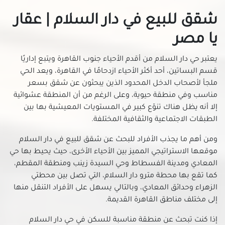
شقق للبيع في الخلفاوي
شقق للبيع في دار السلام | عقار
شقق للبيع في الخليفة
يا مصر
شقق للبيع في الدرب الأحمر
شقق للبيع في الزاوية الحمراء
يعتبر حي دار السلام من أقدم الأحياء جنوب القاهرة ويتبع إداريًا
شقق للبيع في الزمالك
قسم البساتين، أحد أكثر الأحياء ازدحامًا في القاهرة، ويعد الحي
ملجأ لأصحاب الدخل المحدود الذين يبحثون عن شقق بسعر
شقق للبيع في الزيتون
مناسب وفي منطقة حيوية، وعلى الرغم من أن المنطقة عشوائية
شقق للبيع في الساحل بالقاهرة
إلا أنه يظل هناك تنوّع كبير في المستويات المعيشية بها بين
شقق للبيع في مدينة السلام
الطبقات الاجتماعية والثقافية المختلفة.
شقق للبيع في السيدة زينب
ومن أهم ما يجذب الأفراد للبحث عن شقق للبيع في دار السلام
شقق للبيع في السيدة عائشة
موقعها الاستراتيجي المميز بين الأحياء الأخرى، حيث يحيط بها حي
شقق للبيع في الشرابية
المعادي ومدينة الفسطاط وحي السيدة زينب ومنطقة المقطم،
شقق للبيع في الشروق
كما تقع بها محطة مترو دار السلام، التي تصل بين محطتي
شقق للبيع في الظاهر
الزهراء وحدائق المعادي، وبالتالي يسهل على الأفراد التنقل منها
شقق للبيع في العاصمة الادارية الجديدة
إلى مختلف مناطق القاهرة القديمة.
شقق للبيع في العباسية
إذا كنت تبحث عن منطقة مناسبة للسكن في حي دار السلام