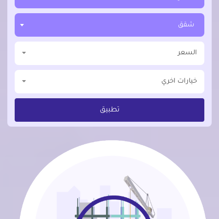
شقق
السعر
خيارات اخري
تطبيق