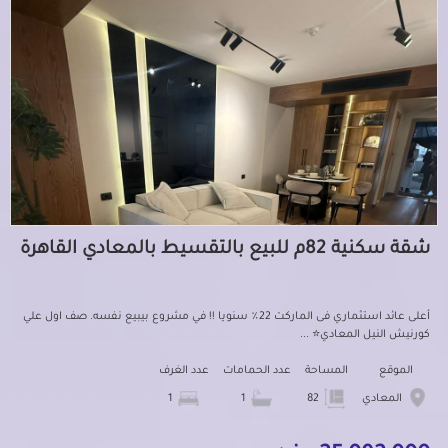
شقة سكنية 82م للبيع بالتقسيط بالمعادي القاهرة
أعلى عائد استثماري فى الماركت 22٪؜ سنويا !! في مشروع بيبيع نفسه. صف اول علي
كورنيش النيل المعادي⭐️ ...
الموقع
المساحة
عدد الحمامات
عدد الغرف
المعادي
82
1
1