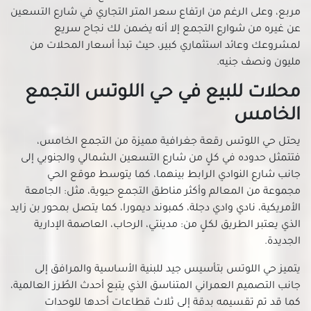
محلات للبيع في حلوان
مربع، وعلى الرغم من ارتفاع سعر المتر التجاري في شارع التسعين
عن غيره من شوارع التجمع إلا أنه يضمن لك نجاح سريع
محلات للبيع في حمامات القبة
لمشروعك وعائد استثماري كبير، حيث تبدأ أسعار المحلات من
محلات للبيع في حي السفارات بمدينة نصر
مليون ونصف جنيه.
محلات للبيع في دار السلام
محلات للبيع في حي اللوتس التجمع
محلات للبيع في دريم لاند
محلات للبيع في رابعة العدوية بمدينة نصر
الخامس
محلات للبيع في روض الفرج
يحتل حي اللوتس رقعة جغرافية مميزة من التجمع الخامس،
محلات للبيع في زهراء المعادي
فتتمثل حدوده في كلٍ من شارع التسعين الشمالي والجنوبي إلى
محلات للبيع في زهراء مدينة نصر
جانب شارع النوادي الرابط بينهما، كما يتوسط موقع الحي
محلات للبيع في سراي القبة
مجموعة من المعالم وأكثر مناطق التجمع حيوية، مثل: الجامعة
الأمريكية، نادي وادي دجلة، كمبوند ديمورا، كما يتصل بمحور بن زايد
محلات للبيع في سيليا طلعت مصطفي
الذي يعتبر الطريق لكلٍ من: مدينتي، الرحاب، العاصمة الإدارية
محلات للبيع في شارع الطيران بمدينة نصر
الجديدة.
محلات للبيع في شارع خضر التوني بمدينة نصر
يتميز حي اللوتس بتأسيس جيد للبنية الأساسية والمرافق إلى
محلات للبيع في شارع رمسيس
جانب التصميم العمراني المتناسق الذي يتبع أحدث الطُرز العالمية،
محلات للبيع في شارع عباس العقاد بمدينة نصر
كما قد تم تقسيمه بدقة إلى ثلاث قطاعات أحدها للوحدات
محلات للبيع في شارع مصطفى النحاس بمدينة نصر