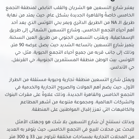
محلات للبيع في الميريلاند
يعتبر شارع التسعين هو الشريان والقلب النابض لمنطقة التجمع
محلات للبيع في النزهة
الخامس خاصةً والقاهرة الجديدة بشكل عام، حيث يمتد من نهاية
محلات للبيع في الهضبة الوسطى
طريق الـ NA من الطريق الدائري ويمر بحي اللوتس الذي يعد أحد
محلات للبيع في الوايلي
أهم أحياء التجمع الخامس، وشارع التسعين الشمالي إلى طريق
محلات للبيع في باب الشعرية
الإسماعيلية، ويقترب التسعين الجنوبي من طريق العين السخنة.
يتميز شارع التسعين باتساعه الشديد حيث يصل عرضه 90 متر،
محلات للبيع في باب اللوق
وذلك إلى جانب قربه من جميع أحياء التجمع الحيوية، مثل: حي
محلات للبيع في بولاق
اللوتس، بيت الوطن منطقة المستثمرين الجنوبية، حي القرنفل،
محلات للبيع في ثكنات المعادي
حي الأندلس.
محلات للبيع في جاردن سيتي
ويمثل شارع التسعين منطقة تجارية وحيوية مستقلة من الطراز
محلات للبيع في جسر السويس الجديدة
الأول، حيث يضم أهم المولات والصروح التجارية والخدمية في
محلات للبيع في جسر السويس
التجمع الخامس والقاهرة الجديدة، وذلك علاوةً على مقرات البنوك
محلات للبيع في حدائق الزيتون
والشركات العالمية، ومجموعة متنوعة من أشهر المطاعم
محلات للبيع في حدائق القبة
والكافيهات التي تعزز إقبال المواطنين على المنطقة.
محلات للبيع في حدائق المعادي
وبذلك نستنتج أن شارع التسعين بلا شك هو وجهتك الأمثل
محلات للبيع في حدائق حلوان
للبحث عن محلات للبيع في التجمع الخامس، حيث يتوفر به العديد
محلات للبيع في حلمية الزيتون
من المحلات التجارية بمساحات مختلفة تتراوح بين 33 و 300 متر