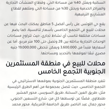
السكنية ويمثل 40% من مساحة الحي، وقطاع المنشآت التجارية
محلات للبيع في شارع مكرم عبيد بمدينة نصر
والمراكز الخدمية ويحتل 30% من مساحة الحي ومثلهم لقطاع
محلات للبيع في شبرا
المشاريع الترفيهية.
محلات للبيع في شيراتون
يقع حي اللوتس على رأس أفضل 5 مناطق يمكنك البحث فيها عن
محلات للبيع في طره
محلات للبيع في التجمع الخامس بأسعار تنافسية، كما يضم
محلات للبيع في طلعت حرب
مساحات مختلفة تناسب أي نشاط تجاري، حيث تتراوح مساحات
الوحدات التجارية بداخله بين 28 وتصل حتى 100 متر مربع، أما عن
محلات للبيع في عابدين
أسعارها فتبدأ من 3,600,000 ويمكن تتخطى 19,000,000 جنيه
محلات للبيع في عبده باشا
مصري تبعًا لموقعها بالتحديد ومساحتها.
محلات للبيع في عبود
محلات للبيع في منطقة المستثمرين
محلات للبيع في عزبة النخل
محلات للبيع في عين شمس
الجنوبية التجمع الخامس
محلات للبيع في قصر النيل
تتفرد منطقة المستثمرين الجنوبية بموقعها الاستراتيجي في
محلات للبيع في كوبرى القبة
التجمع الخامس، حيث تتصل بمجموعة من أهم الطرق الرئيسية
محلات للبيع في كورنيش النيل
مثل: طريق العين السخنة، طريق السويس، محور المشير
محلات للبيع في مدينة الرحاب
طنطاوي، فضلًا عن توسطها كلٍ من: شارع التسعين الجنوبي،
محور جمال عبد الناصر، طريق الجامعة الأمريكية، محور محمد
محلات للبيع في مدينة الفسطاط الجديدة