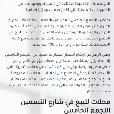
المؤسسات الخدمية المختلفة في المدينة، ووجود عدد من
محلات للبيع في العبور الجديدة
الكمبوندات السكنية التي تقدم خدمات ومزايا إضافية.
محلات للبيع في القاهرة الجديدة
محلات للبيع في القطامية
يحتضن التجمع الخامس العديد من التجمعات والمراكز التجارية
الكبرى مثل: مول العرب، وبورتو كايرو وبارك لين، وقد أدت كثرة
محلات للبيع في الكوربة
المراكز والمناطق الحيوية إلى زيادة الإقبال على محلات للبيع في
محلات للبيع في المرج
التجمع الخامس، والتي تتنوع مساحاتها بما يتناسب مع كافة
محلات للبيع في المطرية
المشروعات، حيث تتراوح بين 23 و 400 متر مربع.
محلات للبيع في المعادي الجديدة
وعلى الرغم من ارتفاع أسعار العقارات نسبيًا في التجمع الخامس
محلات للبيع في المعادي القديمة
إلا أنه لا يزال يستقطب السكان وأصحاب رؤوس الأموال من
محلات للبيع في المعادي
داخل مصر وخارجها، وفي حال كنت تبحث عن محلات تجارية بأقل
محلات للبيع في المعصره
الأسعار فلا تتردد في الاطلاع على إعلانات المحلات المعروضة
محلات للبيع في المقطم
للبيع بالتجمع الخامس عبر
عقار يا مصر
حيث تمكنك من اختيار
محلك التجاري بالمواصفات التي تبحث عنها كما تصلك مباشرة
محلات للبيع في الملك الصالح
بصاحب العقار.
محلات للبيع في المنصورية
محلات للبيع في المنيل
محلات للبيع في شارع التسعين
محلات للبيع في الموسكي
التجمع الخامس