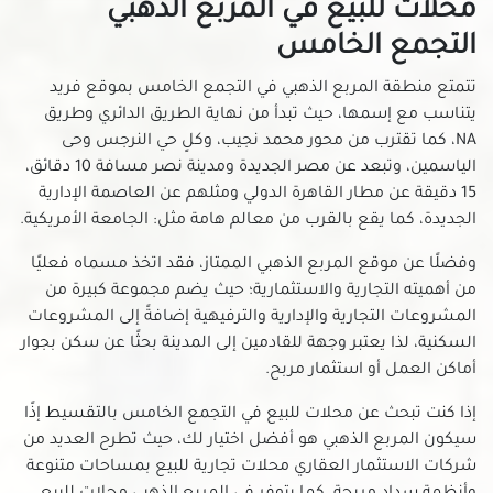
محلات للبيع في المربع الذهبي
التجمع الخامس
تتمتع منطقة المربع الذهبي في التجمع الخامس بموقع فريد
يتناسب مع إسمها، حيث تبدأ من نهاية الطريق الدائري وطريق
NA، كما تقترب من محور محمد نجيب، وكلٍ حي النرجس وحى
الياسمين، وتبعد عن مصر الجديدة ومدينة نصر مسافة 10 دقائق،
15 دقيقة عن مطار القاهرة الدولي ومثلهم عن العاصمة الإدارية
الجديدة، كما يقع بالقرب من معالم هامة مثل: الجامعة الأمريكية.
وفضلًا عن موقع المربع الذهبي الممتاز، فقد اتخذ مسماه فعليًا
من أهميته التجارية والاستثمارية؛ حيث يضم مجموعة كبيرة من
المشروعات التجارية والإدارية والترفيهية إضافةً إلى المشروعات
السكنية، لذا يعتبر وجهة للقادمين إلى المدينة بحثًا عن سكن بجوار
أماكن العمل أو استثمار مربح.
إذا كنت تبحث عن محلات للبيع في التجمع الخامس بالتقسيط إذًا
سيكون المربع الذهبي هو أفضل اختيار لك، حيث تطرح العديد من
شركات الاستثمار العقاري محلات تجارية للبيع بمساحات متنوعة