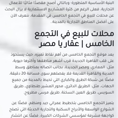
محلات للبيع في الحى العاشر بمدينة نصر
البنية الأساسية المتطورة؛ وبالتالي أصبح مقصدًا مثاليًا للأعمال
محلات للبيع في الخلفاوي
التجارية، فعلى الرغم من كثرة المشاريع الاستثمارية لا يزال البحث
عن محلات للبيع في التجمع الخامس في المقدمة، نتعرف الآن
محلات للبيع في الخليفة
على أفضل المناطق التجارية بالمدينة..
محلات للبيع في الدرب الأحمر
محلات للبيع في الزاوية الحمراء
محلات للبيع في التجمع
محلات للبيع في الزمالك
الخامس | عقار يا مصر
محلات للبيع في الزيتون
يعد موقع التجمع الخامس من أهم نقاط تميزه، حيث يستحوذ
محلات للبيع في الساحل
على قلب القاهرة الجديدة قرب أشهر مناطقها وأكثرها حيوية،
محلات للبيع في السلام
مثل: المعادي، ومصر الجديدة، بجانب اتصاله بمناطق وسط
محلات للبيع في السيدة زينب
المدينة والقاهرة القديمة فلا يفصلهم سوى مسافة 20 دقيقة،
محلات للبيع في السيدة عائشة
فضلًا عن شبكة الطرق والكباري التي تحيط بالمدينة من جميع
محلات للبيع في الشرابية
الجهات، مثل: الطريق الدائري، محور المشير طنطاوي، طريق
السويس، طريق العين السخنة، طريق مرسى مطروح.
محلات للبيع في الشروق
محلات للبيع في الظاهر
يتميز التجمع الخامس بتخطيط عمراني جيد ومنظم، فضلًا عن
محلات للبيع في العاصمة الادارية الجديدة
الشوارع الواسعة والأبراج السكنية والتجارية الحديثة التي تصلح
محلات للبيع في العباسية
كواجهة مشرفة لمؤسسي الشركات الكبيرة، فضلًا عن انتشار