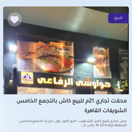
للبيع
محلات تجاري 21م للبيع كاش بالتجمع الخامس
الشويفات القاهرة
محل تجارى للبيع كامل التشطيب - الدور الأول مول جاردنيا -التجمع الخامس -
المنطقة م3S (2+3+4) بالحى ال...