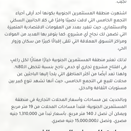
نجيب.
محلات للبيع في مدينة المستقبل
محلات للبيع في مدينة بدر
اشتهرت منطقة المستثمرين الجنوبية بكونها أحد أرقى أحياء
التجمع الخامس التي لاقت نصيبًا وافرًا في كلا الجانبين السكني
محلات للبيع في مدينة نصر
والاستثماري، حيث تنفرد بعدد من المقومات الاقتصادية المتميزة
محلات للبيع في مدينة نور
التي تضمن لك نجاح أي مشروع، كما يتوفر بها العديد من المولات
محلات للبيع في مدينتي
ومراكز التسوق العملاقة التي تلقى إقبالًا كبيرًا من سكان وزوار
محلات للبيع في مستقبل سيتي
الحي.
محلات للبيع في مصر الجديدة
لذلك تعتبر منطقة المستثمرين الجنوبية خيارًا ممتازًا لكل راغبٍ
محلات للبيع في مصر القديمة
في افتتاح مشروع تجاري أو خدمي ناجح بنسبة تتخطى الـ80%،
محلات للبيع في منشأة ناصر
ولهذا تعد أيضًا من أكثر المناطق التي يلجأ إليها الباحثين عن
محلات للبيع في منشية البكرى
محلات للبيع في التجمع الخامس، حيث أنها تشهد تنوع كبير بين
محلات للبيع في ميدان هليوبوليس بمصر الجديدة
مستويات الثقافة والدخل.
محلات للبيع في ميفيدا التجمع الخامس
وبالحديث عن مساحات وأسعار المحلات التجارية في منطقة
محلات للبيع في هليوبوليس الجديدة
المستثمرين الجنوبية؛ فتبدأ مساحات المحلات من 19 متر مربع
محلات للبيع في وسط البلد
ويمكن أن تصل لـ 140 متر مربع، بأسعار تبدأ من 1,310,000 جنيه
مصري، وتصل لـ15,000,000 جنيه مصري.