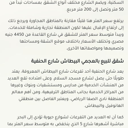
شقق للبيع في مينا البصل
السكنية، ويضم الشارع مختلف أنواع الشقق بمساحات تبدأ من
50 متر وتصل إلى 200 متر مربع.
يرتفع سعر المتر هنا قليلًا مقارنة بالمناطق المجاورة ويرجع ذلك
إلى ارتفاع الإقبال عليها لكون المنطقة تجارية وشاملة للخدمات،
ويبدأ متوسط سعر المتر للشقق في شارع القاعدة من 4450 جنيه
مصري وتختلف الأسعار باختلاف موقع الشقة ومساحتها
وتصميمها ومواصفاتها الأخرى.
شقق للبيع بالعجمي البيطاش شارع الحنفية
يعد شارع الحنفية أحد تفرعات شارع البيطاش المعروفة، يمتد
طويلًا حتى يصل لشارع مسجد السلام، وعلى امتداده تقع العديد
من المنشآت الخدمية من مدارس ومستشفيات وبنوك وغيرها
من المراكز الخدمية بجانب المناطق الترفيهية، ومن أهم معالم
المنطقة نادي الصفا الرياضي، ويعتبر الفاصل بين منطقتي
الهانوفيل والبيطاش.
كما أن له العديد من التفرعات لشوارع حيوية تؤدي إلى البحر
مباشرة أشهرها شارع 5 الذي ينخفض به متوسط سعر المتر بما