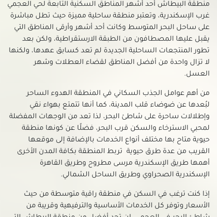
شقق للبيع في المنشية
منطقة البيطاش أحد أشهر المناطق السكنية التابعة لحي العجمي
غرب الإسكندرية، وتعتبر منطقة ساحلية مميزة حيث تطل مباشرة
شقق للبيع في الهانوفيل
على ساحل البحر المتوسط وكانت أحد أشهر وأرقى المناطق التي
شقق للبيع في الورديان
يقبل عليها المصطافون من الطبقة الارستقراطية، ولكن بعد
شقق للبيع في باب شرقى
تطور المنتجعات الساحلية الجديدة لم تعد كسابق عهدها، ولكنها
شقق للبيع في باكوس
لا تزال واحدة من أفضل المناطق لقضاء العطلات وشهر
شقق للبيع في بحرى والأنفوشى
العسل.
شقق للبيع في برج العرب الجديده
من أهم عوامل الجذب السكاني في المنطقة الهدوء الساحر
شقق للبيع في برج العرب
لبُعدها عن ضوضاء قلب المدينة، كما أنها تتمتع بهواء نقي
شقق للبيع في جاناكليس
وإطلالات ساحرة على شاطئ البحر، لذا تعد من الوجهات المفضلة
شقق للبيع في جليم
لمحبي الاسترخاء والسكن قرب البحر، فضلًا عن كونها منطقة
حيوية متاح بها مختلف أنواع الخدمات بالإضافة إلى موقعها
شقق للبيع في جناكليس
القريب من عدة طرق حيوية تربط المنطقة بكافة المدن الأخرى
شقق للبيع في راس التين
أهمها طريق الإسكندرية مرسى مطروح وطريق القاهرة
شقق للبيع في زيزينيا
الإسكندرية الصحراوي وطريق الساحل الشمالي.
شقق للبيع في سابا باشا
إذا كنت ترغب في السكن في منطقة راقية متوسطة من حيث
شقق للبيع في سان ستيفانو
الأسعار وتوفر كل الخدمات الأساسية والترفيهية وقريبة من
شقق للبيع في سبورتنج