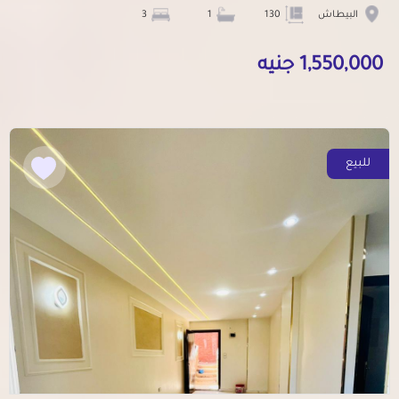
البيطاش
130
1
3
1,550,000 جنيه
للبيع