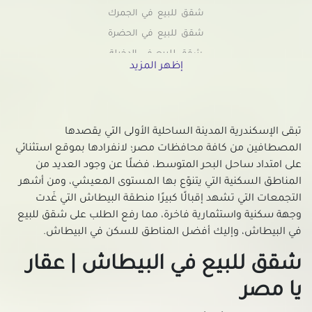
شقق للبيع في الجمرك
شقق للبيع في الحضرة
شقق للبيع في الدخيلة
إظهر المزيد
شقق للبيع في محطة الرمل
شقق للبيع في السيوف
شقق للبيع في العامرية
تبقى الإسكندرية المدينة الساحلية الأولى التي يقصدها
شقق للبيع في العجمي
المصطافين من كافة محافظات مصر؛ لانفرادها بموقع استثنائي
شقق للبيع في العصافرة
على امتداد ساحل البحر المتوسط، فضلًا عن وجود العديد من
شقق للبيع في العطارين
المناطق السكنية التي يتنوّع بها المستوى المعيشي، ومن أشهر
شقق للبيع في الفلكي
التجمعات التي تشهد إقبالًا كبيرًا منطقة البيطاش التي غَدت
شقق للبيع في اللبان
وجهة سكنية واستثمارية فاخرة، مما رفع الطلب على شقق للبيع
في البيطاش، وإليك أفضل المناطق للسكن في البيطاش.
شقق للبيع في المعمورة
شقق للبيع في المكس
شقق للبيع في البيطاش | عقار
شقق للبيع في المنتزة
يا مصر
شقق للبيع في المندرة