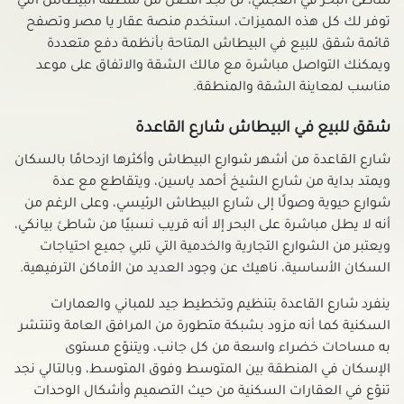
شاطئ البحر في العجمي، لن تجد أفضل من منطقة البيطاش التي
شقق للبيع في سموحة
توفر لك كل هذه المميزات، استخدم منصة عقار يا مصر وتصفح
شقق للبيع في سيدى بشر
قائمة شقق للبيع في البيطاش المتاحة بأنظمة دفع متعددة
ويمكنك التواصل مباشرة مع مالك الشقة والاتفاق على موعد
شقق للبيع في سيدى جابر
مناسب لمعاينة الشقة والمنطقة.
شقق للبيع في شدس
شقق للبيع في غبريال
شقق للبيع في البيطاش شارع القاعدة
شقق للبيع في فلمنج
شارع القاعدة من أشهر شوارع البيطاش وأكثرها ازدحامًا بالسكان
شقق للبيع في فيكتوريا
ويمتد بداية من شارع الشيخ أحمد ياسين، ويتقاطع مع عدة
شقق للبيع بكامب شيزار
شوارع حيوية وصولًا إلى شارع البيطاش الرئيسي، وعلى الرغم من
شقق للبيع في كرموز
أنه لا يطل مباشرة على البحر إلا أنه قريب نسبيًا من شاطئ بيانكي،
ويعتبر من الشوارع التجارية والخدمية التي تلبي جميع احتياجات
شقق للبيع بكليوباترا
السكان الأساسية، ناهيك عن وجود العديد من الأماكن الترفيهية.
شقق للبيع في كورنيش الإسكندرية
شقق للبيع في كوم الشقافة
ينفرد شارع القاعدة بتنظيم وتخطيط جيد للمباني والعمارات
السكنية كما أنه مزود بشبكة متطورة من المرافق العامة وتنتشر
شقق للبيع في لوران
به مساحات خضراء واسعة من كل جانب، ويتنوّع مستوى
شقق للبيع في محرم بك
الإسكان في المنطقة بين المتوسط وفوق المتوسط، وبالتالي نجد
شقق للبيع بميامي
تنوّع في العقارات السكنية من حيث التصميم وأشكال الوحدات