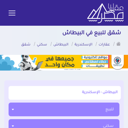
شقق للبيع في البيطاش
/
/
/
/
/
عقارات
الإسكندرية
البيطاش
سكني
شقق
أبحث عن مدينة, محافظة, حي
للبيع
سكني