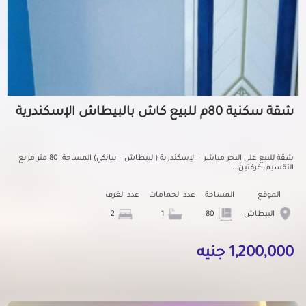
شقة سكنية 80م للبيع كاش بالبيطاش الإسكندرية
شقة للبيع على البحر مباشر – الإسكندرية (البيطاش – بيانكي) المساحة: 80 متر مربع
التقسيم: غرفتين...
الموقع
المساحة
عدد الحمامات
عدد الغرف
البيطاش
80
1
2
1,200,000 جنيه