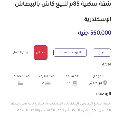
شقة سكنية 85م للبيع كاش بالبيطاش
الإسكندرية
560,000 جنيه
للبيع
لا يوجد تقسيط
منتهي
رقم العقار :
47534
الموقع
المساحة
عدد الغرف
عدد الحمامات
البيطاش
85
2
1
الوصف
شقة للبيع العجمي البيطاش الإسكندرية شارع بالو قبلي شهر
العسل بجوار نادي البيطاش الدور الخامس والأخير السقف