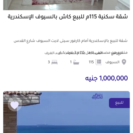
شقة سكنية 115م للبيع كاش بالسيوف الإسكندرية
شقة للبيع بالإسكندرية أمام كارفور سيتى لايت السيوف شارع القدس
متفرع من مصطفى كامل 115م 3 غرف كبار ...
الموقع
المساحة
عدد الحمامات
عدد الغرف
السيوف
115
1
3
1,000,000 جنيه
للبيع