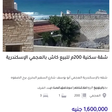
شقة سكنية 200م للبيع كاش بالعجمي الإسكندرية
شقه بالإسكندرية العجمي أبو يوسف شارع السفير البحري برج الصفوه
بجوار قرية الروضة الخضراء وفندق السلام...
الموقع
المساحة
عدد الحمامات
عدد الغرف
العجمي
200
1
3
1,600,000 جنيه