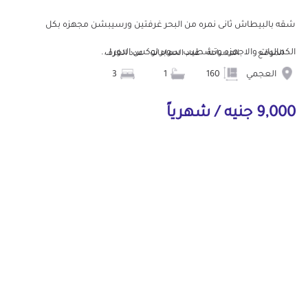
شقه بالبيطاش ثانى نمره من البحر غرفتين ورسيبشن مجهزه بكل
الكماليات والاجهزه وتشطيب سوبر لوكس الدور ا...
الموقع
المساحة
عدد الحمامات
عدد الغرف
العجمي
160
1
3
9,000 جنيه / شهرياً