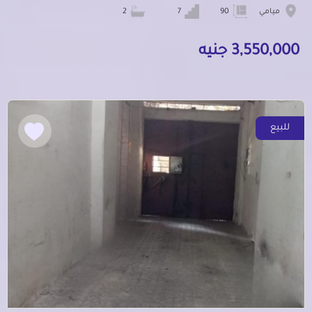
ميامي
90
7
2
3,550,000 جنيه
للبيع