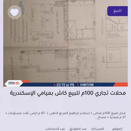
للبيع
محلات تجاري 100م للبيع كاش بميامي الإسكندرية
محل للبيع 100م ميامى ( اسكندر ابراهيم المربع الذهبى ) - 67 م ارضى ثلاث مستويات +
27 م صندرة + مساح...
الموقع
المساحة
عدد الطوابق
عدد الحمامات