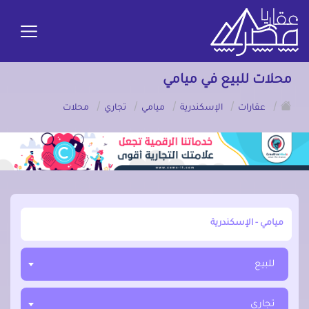
محلات للبيع في ميامي
/
/
/
/
/
عقارات
الإسكندرية
ميامي
تجاري
محلات
أبحث عن مدينة, محافظة, حي
للبيع
تجاري