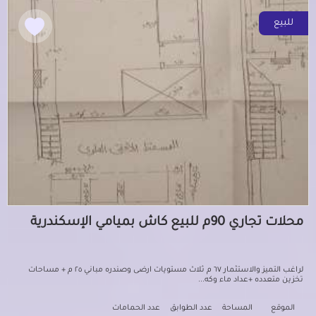
للبيع
محلات تجاري 90م للبيع كاش بميامي الإسكندرية
لراغب التميز والاستثمار ٦٧ م ثلاث مستويات ارضى وصندره مباني ٢٥ م + مساحات
تخزين متعدده +عداد ماء وكه...
الموقع
المساحة
عدد الطوابق
عدد الحمامات