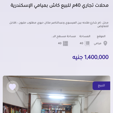
محلات تجاري 40م للبيع كاش بميامي الإسكندرية
محل ٤٠م شارع طلحه بين العيسوي وعبدالناصر مكان حيوي مطلوب مليون ٤٠٠قابل
للتفاوض
الموقع
المساحة
مساحة مسطح البناء
ميامي
40
40
1,400,000 جنيه
للبيع