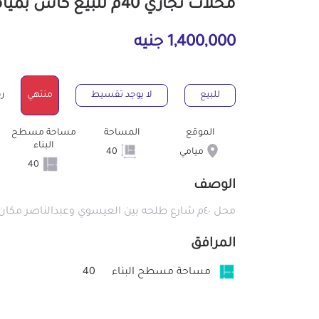
محلات تجاري 40م للبيع كاش بميامي الإسكندرية
1,400,000 جنيه
للبيع
لا يوجد تقسيط
منتهي
رقم
الموقع
المساحة
مساحة مسطح
البناء
ميامي
40
40
الوصف
محل ٤٠م شارع طلحه بين العيسوي وعبدالناصر مكان حيوي مطلوب مليون ٤٠٠قابل للتفاوض
المرافق
مساحة مسطح البناء
40