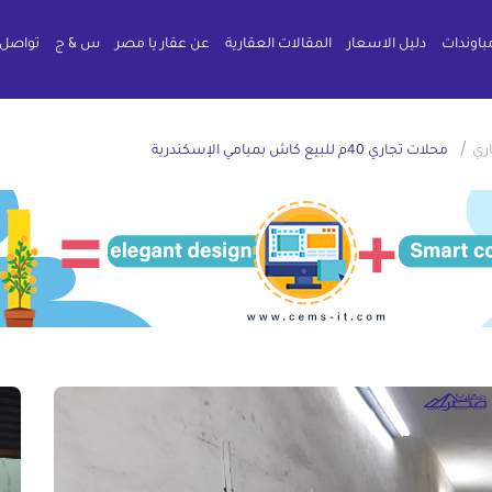
باوندات
دليل الاسعار
المقالات العقارية
عن عقار يا مصر
س & ج
تواصل 
/
ري
محلات تجاري 40م للبيع كاش بميامي الإسكندرية