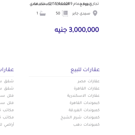
تجاري وبه حمام 01551644089استاذ هادي
الموقع
المساحة
عدد الحمامات
سيدى جابر
50
1
3,000,000 جنيه
عقارات للبيع
عقارات
عقارات مصر
شقق سكن
عقارات القاهرة
شقق سكن
عقارات الاسكندرية
فلل سكني
كبموندات القاهرة
فلل سكني
كمبوندات الغردقة
مكاتب تج
كمبوندات شرم الشيخ
مكاتب تج
كمبوندات دهب
أراضي لل