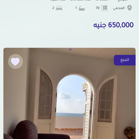
العجمي
70
1
2
650,000 جنيه
للبيع