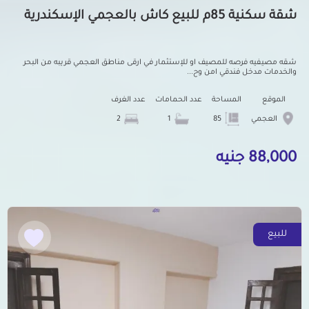
شقة سكنية 85م للبيع كاش بالعجمي الإسكندرية
شقه مصيفيه فرصه للمصيف او للإستثمار في ارقى مناطق العجمي قريبه من البحر
والخدمات مدخل فندقي امن وح...
الموقع
المساحة
عدد الحمامات
عدد الغرف
العجمي
85
1
2
88,000 جنيه
للبيع