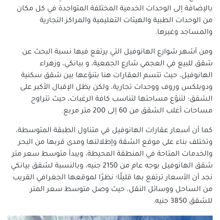
بالإضافة إلى الوحدات الخدمية المختلفة المتواجدة في كل مكان
شقق للبيع في لوران
من الوحدات الطبية والهيئات التعليمية والمراكز التجارية
شقق للبيع في محرم بك
والمساجد وغيرها.
شقق للبيع بميامي
شقق للبيع في مينا البصل
ومن أشهر شوارع الهانوفيل التي يرتفع فيها نسبة البحث عن
شقق للبيع في العجمي شارع الجمعية، و بيانكي، وزهراء
الهانوفيل، حيث تتسم العقارات هنا بتنوّعها بين شقق سكنية
ودوبلكس وروف ووحدات تجارية، ولكن يظل الإقبال الأكبر على
الشقق؛ لتنوّع مساحتها لتناسب كافة الرغبات، حيث تتراوح
مساحات أغلب الشقق من 60 إلى 200 متر مربع.
كما أن أسعار عقارات الهانوفيل في متناول الطبقة المتوسطة،
وتختلف بناء على موقع الشقة وإطلالتها ومدى قربها من البحر
والخدمات المتاحة في المنطقة المحيطة، ويبدأ متوسط سعر متر
شقق الهانوفيل بوجه عام من 2150 جنيه، وبالنسبة لشقق بيانكي
نجد أن الأسعار ترتفع بها قليلًا؛ نظرًا لموقعها الجغرافي القريب
من الساحل ووسائل النقل، حيث وصل متوسط سعر المتر
للشقق 3850 جنيه.