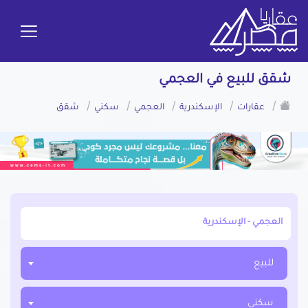
شقق للبيع في العجمي
/
/
/
/
/
عقارات
الإسكندرية
العجمي
سكني
شقق
أبحث عن مدينة, محافظة, حي
للبيع
سكني