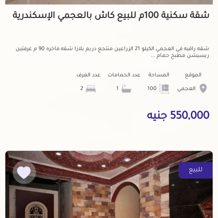
شقة سكنية 100م للبيع كاش بالعجمي الإسكندرية
شقه راقيه في العجمي الكيلو 21 الزراعين منتجع دريم بلازا شقه فاخره 90 م غرفتين
ريسبشن مطبخ حمام ...
الموقع
المساحة
عدد الحمامات
عدد الغرف
العجمي
100
1
2
550,000 جنيه
للبيع