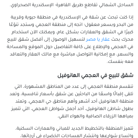
شقق للبيع في زيزينيا
الساحل الشمالي تقاطع طريق القاهرة- الإسكندرية الصحراوي.
شقق للبيع في سابا باشا
إذا كنت تبحث عن شقة في الإسكندرية في منطقة حيوية وقريبة
شقق للبيع في سان ستيفانو
من البحر وبسعر معقول؛ اتجه إلى منطقة العجمي وستجد تنوّعًا
شقق للبيع في سبورتنج
كبيرًا في الشقق والعقارات بشكل عام، ويمكنك الآن استخدام
شقق للبيع في سموحة
محرك بحث
عقار يا مصر
لتسهيل الوصول إلى أفضل شقق للبيع
شقق للبيع في سيدى بشر
في العجمي والإطلاع على كافة التفاصيل حول الموقع والمساحة
والسعر، مع إمكانية التواصل مباشرة مع مالك العقار والتعاقد
شقق للبيع في سيدى جابر
معه بنفسك.
شقق للبيع في شدس
شقق للبيع في غبريال
شقق للبيع في العجمي الهانوفيل
شقق للبيع في فلمنج
تنقسم منطقة العجمي إلى عدد من المناطق المشهورة، التي
شقق للبيع في فيكتوريا
تلقى إقبالًا واسعًا من الباحثين عن شقق بأسعار تنافسية، وتعد
شقق للبيع بكامب شيزار
منطقة الهانوفيل أحد أشهر وأهم مناطق حي العجمي، وتمتد
شقق للبيع في كرموز
بطول شاطئ الهانوفيل، أحد أجمل شواطئ العجمي، التي تتميز
بمياهها الزرقاء الصافية والهواء النقي.
شقق للبيع بكليوباترا
شقق للبيع في كورنيش الإسكندرية
تتميز المنطقة بالتخطيط الجديد للمباني والعمارات السكنية،
شقق للبيع في كوم الشقافة
واتساع شوارعها وانتشار المساحات الخضراء في أرجائها،