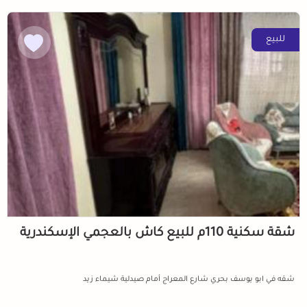
للبيع
شقة سكنية 110م للبيع كاش بالعجمي الإسكندرية
شقه في ابو يوسف بحري شارع المعراج أمام صيدلية شيماء زيد