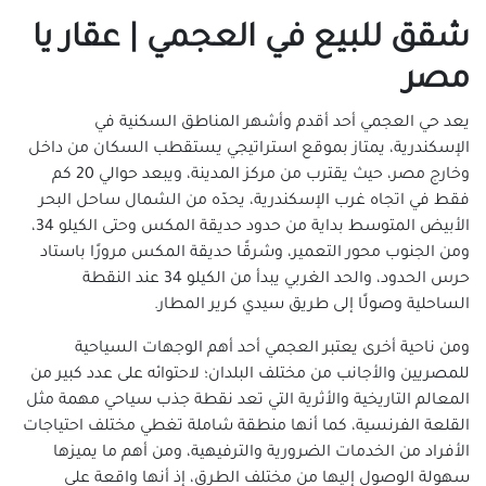
شقق للبيع في المكس
شقق للبيع في العجمي | عقار يا
شقق للبيع في المنتزة
مصر
شقق للبيع في المندرة
شقق للبيع في المنشية
يعد حي العجمي أحد أقدم وأشهر المناطق السكنية في
الإسكندرية، يمتاز بموقع استراتيجي يستقطب السكان من داخل
شقق للبيع في الهانوفيل
وخارج مصر، حيث يقترب من مركز المدينة، ويبعد حوالي 20 كم
شقق للبيع في الورديان
فقط في اتجاه غرب الإسكندرية، يحدّه من الشمال ساحل البحر
شقق للبيع في باب شرقى
الأبيض المتوسط بداية من حدود حديقة المكس وحتى الكيلو 34،
شقق للبيع في باكوس
ومن الجنوب محور التعمير، وشرقًا حديقة المكس مرورًا باستاد
شقق للبيع في بحرى والأنفوشى
حرس الحدود، والحد الغربي يبدأ من الكيلو 34 عند النقطة
الساحلية وصولًا إلى طريق سيدي كرير المطار.
شقق للبيع في برج العرب الجديده
شقق للبيع في برج العرب
ومن ناحية أخرى يعتبر العجمي أحد أهم الوجهات السياحية
شقق للبيع في جاناكليس
للمصريين والأجانب من مختلف البلدان؛ لاحتوائه على عدد كبير من
شقق للبيع في جليم
المعالم التاريخية والأثرية التي تعد نقطة جذب سياحي مهمة مثل
القلعة الفرنسية، كما أنها منطقة شاملة تغطي مختلف احتياجات
شقق للبيع في جناكليس
الأفراد من الخدمات الضرورية والترفيهية، ومن أهم ما يميزها
شقق للبيع في راس التين
سهولة الوصول إليها من مختلف الطرق، إذ أنها واقعة على