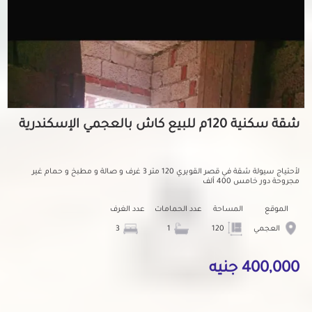
شقة سكنية 120م للبيع كاش بالعجمي الإسكندرية
لأحتياج سيولة شقة في قصر القويري 120 متر 3 غرف و صالة و مطبخ و حمام غير
مجروحة دور خامس 400 ألف
الموقع
المساحة
عدد الحمامات
عدد الغرف
العجمي
120
1
3
400,000 جنيه