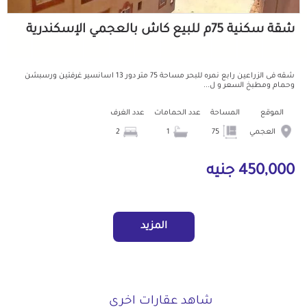
شقة سكنية 75م للبيع كاش بالعجمي الإسكندرية
شقه فى الزراعين رابع نمره للبحر مساحة 75 متر دور 13 اسانسير غرفتين ورسبشن
وحمام ومطبخ السعر و ل...
الموقع
المساحة
عدد الحمامات
عدد الغرف
العجمي
75
1
2
450,000 جنيه
المزيد
شاهد عقارات اخرى