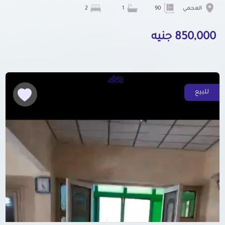
العجمي
90
1
2
850,000 جنيه
للبيع