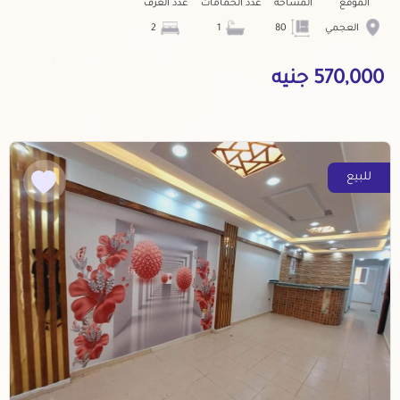
الموقع
المساحة
عدد الحمامات
عدد الغرف
العجمي
80
1
2
570,000 جنيه
للبيع