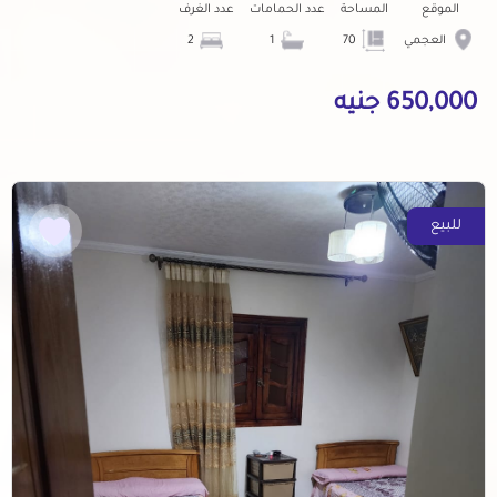
الموقع
المساحة
عدد الحمامات
عدد الغرف
العجمي
70
1
2
650,000 جنيه
للبيع