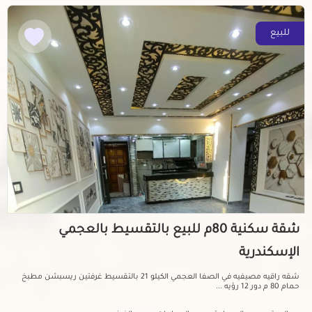
للبيع
شقة سكنية 80م للبيع بالتقسيط بالعجمي
الإسكندرية
شقه راقيه مصيفيه في الصفا العجمي الكيلو 21 بالتقسيط غرفتين ريسبشن مطبخ
حمام 80 م دور 12 رؤيه ...