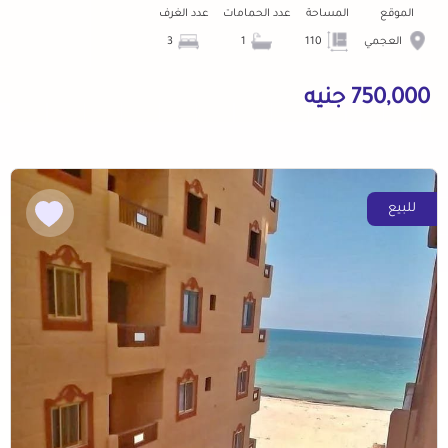
الموقع
المساحة
عدد الحمامات
عدد الغرف
العجمي
110
1
3
750,000 جنيه
للبيع