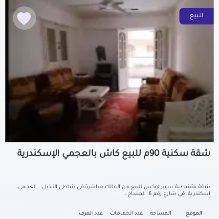
للبيع
شقة سكنية 90م للبيع كاش بالعجمي الإسكندرية
شقة متشطبة سوبر لوكس للبيع من المالك مباشرة في شاطئ النخيل – العجمي،
اسكندرية، في شارع رقم 6. المساح...
الموقع
المساحة
عدد الحمامات
عدد الغرف