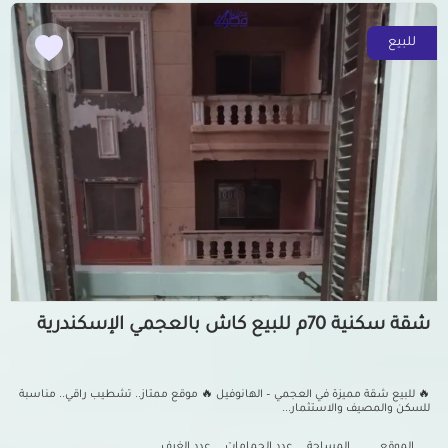
للبيع
شقة سكنية 70م للبيع كاش بالعجمي الإسكندرية
🔥 للبيع شقة مميزة في العجمي – الهانوفيل 🔥 موقع ممتاز.. تشطيب راقي.. مناسبة
للسكن والمصيف والاستثمار...
الموقع
المساحة
عدد الحمامات
عدد الغرف