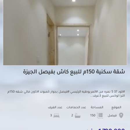
شقة سكنية 150م للبيع كاش بفيصل الجيزة
#كود 37 5 نمره من #المريوطيه الرئيسي #فيصل بجوار كمبوند #تاون فالي شقه 150م
الترا لوكس للبيع 3غرف...
الموقع
المساحة
عدد الحمامات
عدد الغرف
فيصل
150
2
3