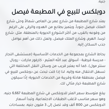
جنيه.
دوبلكس للبيع في المطبعة فيصل
يمتد شارع المطبعة من شارع عمر بن العاص شمالاً وحتى شارع
الملك فيصل جنوباً، ويتميز بطابع من الهدوء والرقي على الرغم
من وقوعه بالقرب من أكثر الشوارع الحيوية بالمنطقة، مثل: شارع
ترسا، الهرم، وشارع الملك فيصل، ولعل ذلك من أهم عوامل
جذب السكان إليه.
يحاط الشارع بمجموعة من الخدمات الأساسية (مستشفى النجار
- مدرسة قرطبة - أسواق عبد الله العثيم - كارفور ماركت - رويال
سنتر مول)، كما أنه يعتبر قريب من وسائل النقل المختلفة التي
تسهل الانتقال منه وإليه، لذا إذا كنت تبحث عن دوبلكس للبيع في
فيصل بمنطقة هادئة وقريبة من الخدمات الحيوية؛ إذًا سيكون
شارع المطبعة خيار مثالي لك.
يبلغ متوسط سعر المتر للدوبلكس في شارع المطبعة 6,667 جنيه،
وهو سعر مناسب لأغلب الطبقات الاجتماعية، وتبدأ أسعار
الدوبلكس من 800 ألف وقد تصل إلى 3 مليون جنيه، بمساحات