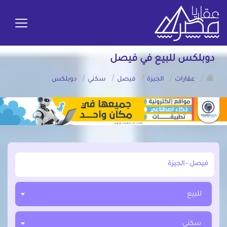
دوبلكس للبيع في فيصل
/
/
/
/
/
عقارات
الجيزة
فيصل
سكني
دوبلكس
أبحث عن مدينة, محافظة, حي
للبيع
سكني