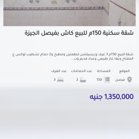
شقة سكنية 150م للبيع كاش بفيصل الجيزة
شقة للبيع 150م 3 غرف وريسيلشن قطعتين ومطبخ و2 حمام تشطيب لوكس ع
المفتاح وبها غاز طبيعي وعداد قديم وت...
الموقع
المساحة
عدد الحمامات
عدد الغرف
فيصل
150
2
3
1,350,000 جنيه