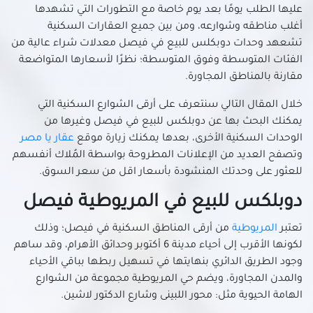
عليها الطلب يومًا بعد يوم خاصة مع التطورات التي تشهدها
أغلب مناطقه وشوارعه، ومن بين جميع العقارات السكنية
تشعهد وحدات دوبكلس للبيع في فيصل معدلات شراء عالية من
الفئات المتوسطة وفوق المتوسطة؛ نظرًا لأسعارها المتواضعة
مقارنة بالمناطق المجاورة.
خلال المقال التالي سنتعرف على أرقى الشوارع السكنية التي
يمكنك البحث بها عن دوبلكس للبيع في فيصل وغيرها من
الوحدات السكنية الأخرى، بعدها يمكنك زيارة موقع
عقار يا مصر
وتصفح العديد من الإعلانات المطروحة بواسطة المُلاك أنفسهم
للعثور على وحدتك المنشودة بأسعار اقل من سعر السوق.
دوبلكس للبيع في المريوطية فيصل
تعتبر
المريوطية
من أرقى المناطق السكنية في فيصل؛ وذلك
لكونها الأقرب إلى أحياء مدينة 6 أكتوبر وحدائق الأهرام، وقد ساهم
وجود الطريق الدائري بنهايتها في تسهيل ربطها بباقي الأحياء
والمدن المجاورة، ويضم حي المريوطية مجموعة من الشوارع
الهامة الحيوية مثل: محور اللبينى وشارع الدكتور لاشين.