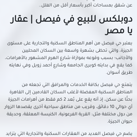
عن شقق بمساحات أكبر بأسعار أقل من الفلل..
دوبلكس للبيع في المهندسين
دوبلكس للبيع في الهرم
دوبلكس للبيع في فيصل | عقار
دوبلكس للبيع في الوراق
يا مصر
دوبلكس للبيع في امبابة
دوبلكس للبيع في بشتيل
يعتبر حي فيصل من أهم المناطق السكنية والتجارية على مستوى
الجيزة، والتي تحظى بشهرة واسعة بين السكان المحليين
دوبلكس للبيع في بولاق الدكرور
والأجانب؛ بسبب وقوعه بموازاة شارع الهرم المشهور بالأهرامات،
دوبلكس للبيع في بيفرلي هيلز
كما يقع في بدايته كوبرى الجامعة وشارع أحمد زويل وفي نهايته
دوبلكس للبيع في حدائق أكتوبر
طريق أسوان.
دوبلكس للبيع في حدائق الاهرام
يتمتع حي فيصل بكافة الخدمات والمرافق التي تجعله من
دوبلكس للبيع في دار مصر
المناطق السكنية المفضلة لأغلب السكان القادمين إلى القاهرة
دوبلكس للبيع في دجلة بالمز
بحثًا عن سكن، إذ أنه يقع على بُعد 2 كم فقط من أهرامات الجيزة
دوبلكس للبيع في كرداسة
أي حوالي 10 دقائق، وقريب من مناطق سياحية أخرى يقصدها الزوار
دوبلكس للبيع في أوسيم
من دول مختلفة مثل: القرية الفرعونية، الكنيسة المعلقة، وحديقة
دوبلكس للبيع في مساكن دهشور
حيوان الجيزة.
دوبلكس للبيع في ميدان لبنان
يضم حي فيصل العديد من العقارات السكنية والتجارية التي يتزايد