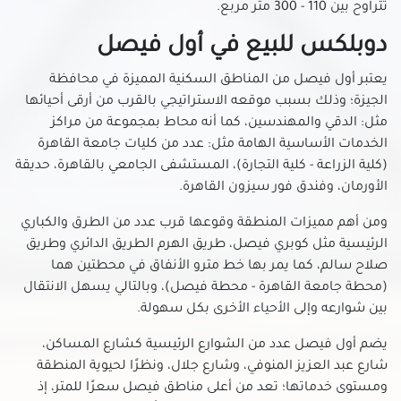
تتراوح بين 110 - 300 متر مربع.
دوبلكس للبيع في أول فيصل
يعتبر أول فيصل من المناطق السكنية المميزة في محافظة
الجيزة؛ وذلك بسبب موقعه الاستراتيجي بالقرب من أرقى أحيائها
مثل: الدقي والمهندسين، كما أنه محاط بمجموعة من مراكز
الخدمات الأساسية الهامة مثل: عدد من كليات جامعة القاهرة
(كلية الزراعة - كلية التجارة)، المستشفى الجامعي بالقاهرة، حديقة
الأورمان، وفندق فور سيزون القاهرة.
ومن أهم مميزات المنطقة وقوعها قرب عدد من الطرق والكباري
الرئيسية مثل كوبري فيصل، طريق الهرم الطريق الدائري وطريق
صلاح سالم، كما يمر بها خط مترو الأنفاق في محطتين هما
(محطة جامعة القاهرة - محطة فيصل)، وبالتالي يسهل الانتقال
بين شوارعه وإلى الأحياء الأخرى بكل سهولة.
يضم أول فيصل عدد من الشوارع الرئيسية كشارع المساكن،
شارع عبد العزيز المنوفي، وشارع جلال، ونظرًا لحيوية المنطقة
ومستوى خدماتها؛ تعد من أعلى مناطق فيصل سعرًا للمتر، إذ