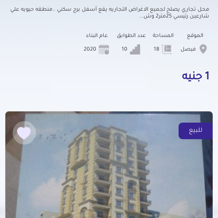
محل تجاري يصلح لجميع الاغراض التجاريه يقع أسفل برج سكني ..منطقه حيويه علي
شارعين رئيسي 25متر2 وش...
الموقع
المساحة
عدد الطوابق
عام البناء
فيصل
18
10
2020
1 جنيه
للبيع