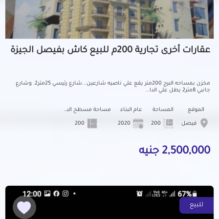
عقارات أخرى تجارية 200م للبيع كاش بفيصل الجيزة
مخزن بمساحه البرج 200متر يقع علي ناصيه شارعين...شارع رئيسي 25متر2. وشارع
جانبي 8متر2 يطل علي الدا...
الموقع
المساحة
عام البناء
مساحة مسطح البناء
فيصل
200
2020
200
2,500,000 جنيه
للبيع