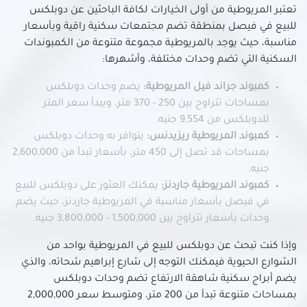
تعتبر المريوطية من أولى الخيارات لكافة الباحثين عن دوبلكس
للبيع في فيصل بمنطقة تضم مجتمعات سكنية راقية وبأسعار
مناسبة، حيث يوجد بالمريوطية مجموعة متنوعة من الكمبوندات
السكنية التي تضم وحدات مختلفة، وأشهرها:
كمبوند جراند فيل المريوطية:
يضم وحدات دوبلكس
بمساحات تتراوح بين 250 - 370 متر، ويبدأ سعر المتر
للدوبلكس من 9,554 جنيه.
كمبوند المريوطية ريزيدنس:
يتوافر به وحدات دوبلكس
بمساحات قد تصل إلى 450 متر، بأسعار تبدأ من 2,600,000
جنيه.
كمبوند المريوطية جاردنز:
يمكنك العثور على دوبلكس للبيع
في فيصل بأسعار مناسبة في المريوطية جاردنز، حيث يضم
وحدات بأسعار تتراوح بين 1,500,000 - 3,800,000 جنيه.
وإذا كنت تبحث عن دوبلكس للبيع في المريوطية بواحد من
الشوارع الحيوية فيمكنك التوجه إلى شارع إبراهيم شحاته، والذي
يضم أبراج سكنية شاهقة الارتفاع تضم وحدات دوبلكس
بمساحات متنوعة تبدأ من 200 متر، ومتوسط سعر 2,000,000