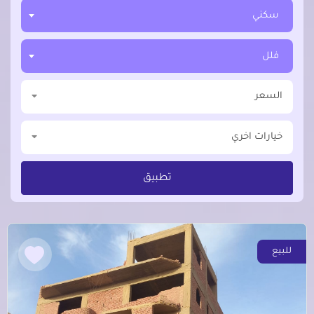
سكني
فلل
السعر
خيارات اخري
تطبيق
للبيع