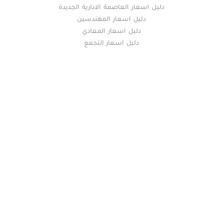
دليل اسعار العاصمة الادارية الجديدة
دليل اسعار المهندسين
دليل اسعار المعادي
دليل اسعار التجمع
خريطة الموقع
(current)
عقارات
أضف عقارك مجانا
كومباوندات
دليل الاسعار
المقالات العقارية
عن عقار يا مصر