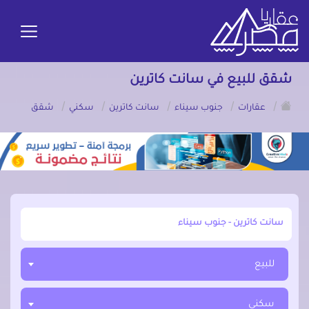
شقق للبيع في سانت كاترين
/
/
/
/
/
عقارات
جنوب سيناء
سانت كاترين
سكني
شقق
أبحث عن مدينة, محافظة, حي
للبيع
سكني