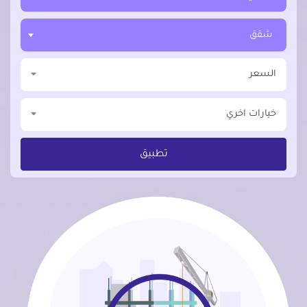
شقق
السعر
خيارات اخري
تطبيق