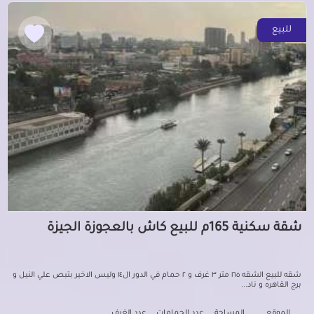
للبيع
شقة سكنية 165م للبيع كاش بالعجوزة الجيزة
شقه للبيع الشقه ١٦٥ متر ٣ غرف و ٢ حمام في الدور ال١٤ وليس الاخير بتبص علي النيل و
برج القاهره و ناد...
الموقع
المساحة
عدد الحمامات
عدد الغرف