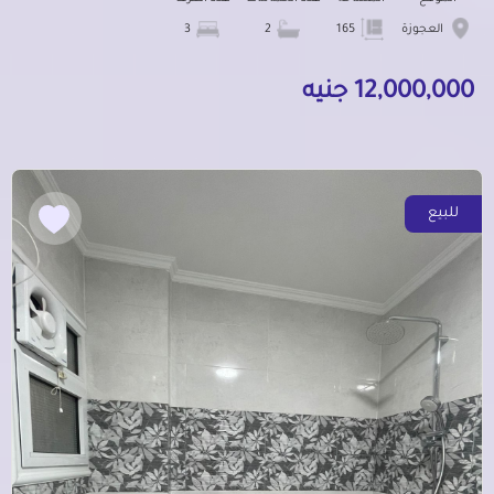
العجوزة
165
2
3
12,000,000 جنيه
للبيع