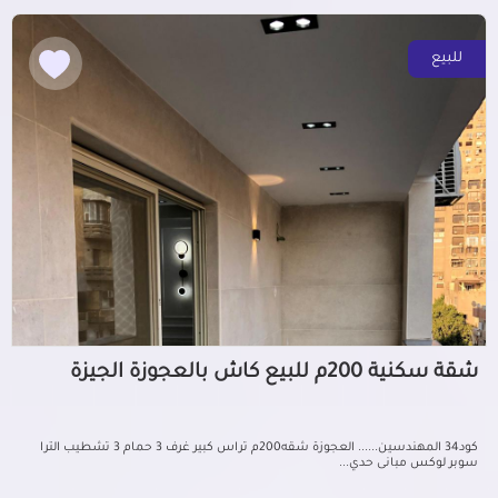
للبيع
شقة سكنية 200م للبيع كاش بالعجوزة الجيزة
كود34 المهندسين...... العجوزة شقه200م تراس كبير غرف 3 حمام 3 تشطيب الترا
سوبر لوكس مبانى حدي...