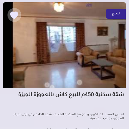
للبيع
شقة سكنية 450م للبيع كاش بالعجوزة الجيزة
لمحبي المساحات الكبيرة والمواقع السكنية الهادئة : شقه 450 متر في ارقى احياء
العجوزه بجانب الاكادميه...