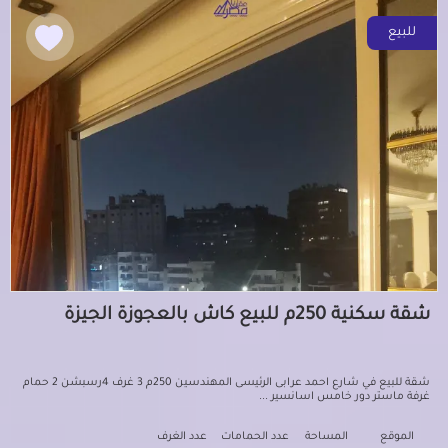
للبيع
شقة سكنية 250م للبيع كاش بالعجوزة الجيزة
شقة للبيع في شارع احمد عرابى الرئيسى المهندسين 250م 3 غرف 4رسبشن 2 حمام
غرفة ماستر دور خامس اسانسير ...
الموقع
المساحة
عدد الحمامات
عدد الغرف