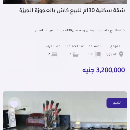
شقة سكنية 130م للبيع كاش بالعجوزة الجيزة
شقه للبيع بالعجوزه غرفتين وحمامين130م دور خامس أسانسير
الموقع
المساحة
عدد الحمامات
عدد الغرف
العجوزة
130
2
2
3,200,000 جنيه
للبيع