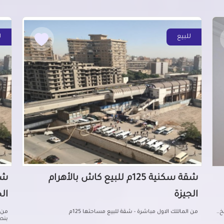
للبيع
ل
شقة سكنية 125م للبيع كاش بالأهرام
الجيزة
ال
..
من الماللك الاول مباشرة - شقة للبيع مساحتها 125م
بنصر