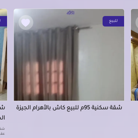
للبيع
ل
شقة سكنية 95م للبيع كاش بالأهرام الجيزة
ال
عقار