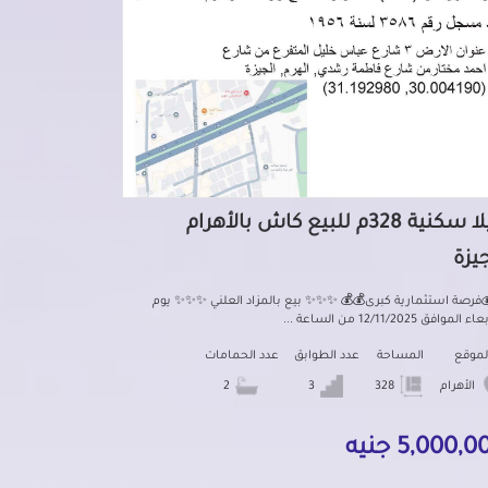
فيلا سكنية 328م للبيع كاش بالأهرام
جيزة
فرصة استثمارية كبرى💰💰 ✨✨✨ بيع بالمزاد العلني ✨✨✨ يوم
الموافق 12/11/2025 من الساعة ...
لموقع
المساحة
عدد الطوابق
عدد الحمامات
الأهرام
328
3
2
5,000, جنيه