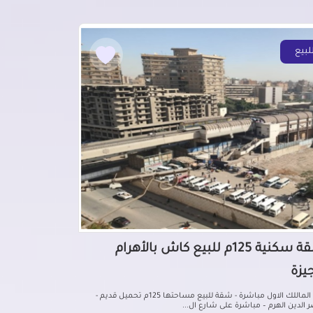
لبيع
شقة سكنية 125م للبيع كاش بالأهرام
جيزة
من الماللك الاول مباشرة - شقة للبيع مساحتها 125م تحميل قديم -
 الدين الهرم – مباشرة على شارع ال...