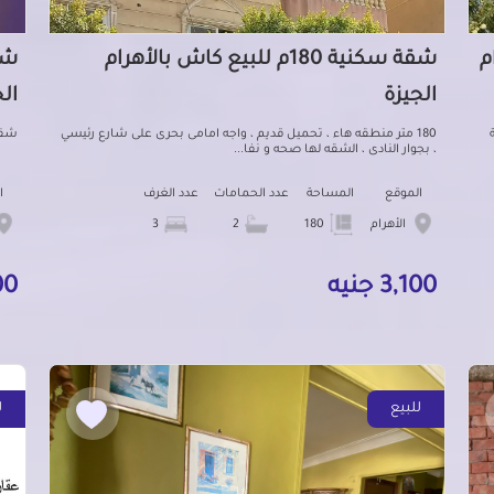
ام
شقة سكنية 180م للبيع كاش بالأهرام
الجيزة
ال
بة
180 متر منطقه هاء ، تحميل قديم ، واجه امامى بحرى على شارع رئيسي
شقه
، بجوار النادى ، الشقه لها صحه و نفا...
الموقع
المساحة
عدد الحمامات
عدد الغرف
ا
الأهرام
180
2
3
3,100 جنيه
000
للبيع
ل