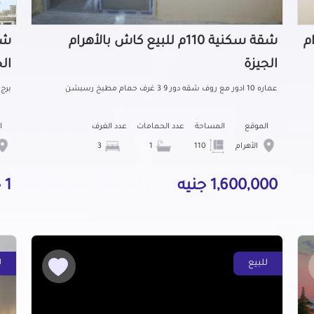
ام
شقة سكنية 110م للبيع كاش بالأهرام
الجيزة
ال
عماره 10 ادور مع روف شقه دور 9 3 غرف حمام مطبخ رسبشن
برج
الموقع
المساحة
عدد الحمامات
عدد الغرف
ا
الأهرام
110
1
3
1,600,000 جنيه
1 جنيه
للبيع
ل