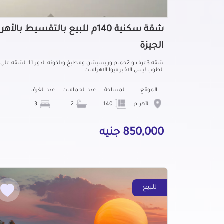
شقة سكنية 140م للبيع بالتقسيط بالأهر
الجيزة
شقه 3غرف و 2حمام وريسبشن ومطبخ وبلكونه الدور 11 الشقه على
الطوب ليس الاخير فيوا الاهرامات
الموقع
المساحة
عدد الحمامات
عدد الغرف
الأهرام
140
2
3
850,000 جنيه
للبيع