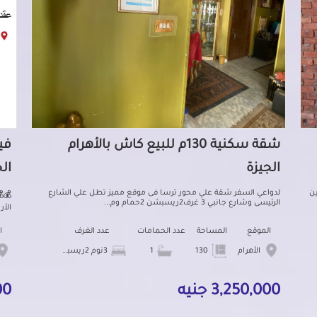
شقة سكنية 130م للبيع كاش بالأهرام
الجيزة
ال
ر شارع زين
لدواعي السفر شقة علي محور ترسا فى موقع مميز تطل علي الشارع
💰
الرئيسى وشارع جانبي 3 غرف2ريسبشن 2حمام وم...
الأربعاء 
الموقع
المساحة
عدد الحمامات
عدد الغرف
ا
الأهرام
130
1
3نوم 2ريسبشن
3,250,000 جنيه
000