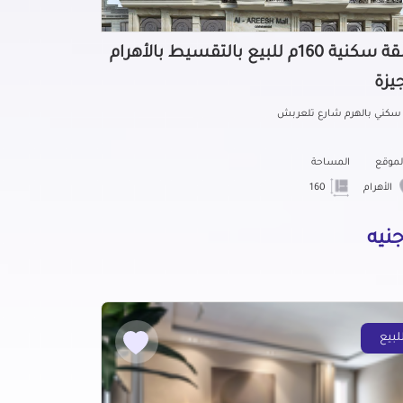
شقة سكنية 160م للبيع بالتقسيط بالأهرام
جيزة
 سكني بالهرم شارع تلعربش
لموقع
المساحة
الأهرام
160
لبيع