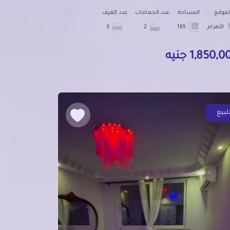
لموقع
المساحة
عدد الحمامات
عدد الغرف
الأهرام
165
2
3
1,850, جنيه
لبيع