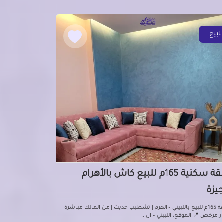
لبيع
شقة سكنية 165م للبيع كاش بالأهرام
جيزة
شقة 165م للبيع باللبيني – الهرم | تشطيب حديث | من المالك مباشرة |
 مرخص 📍 الموقع: اللبيني – ال...