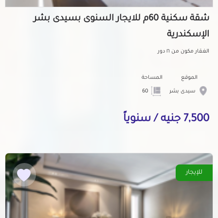
شقة سكنية 60م للايجار السنوى بسيدى بشر
الإسكندرية
الغقار مكون من ١٦ دور
الموقع
المساحة
سيدى بشر
60
7,500 جنيه / سنوياً
للإيجار