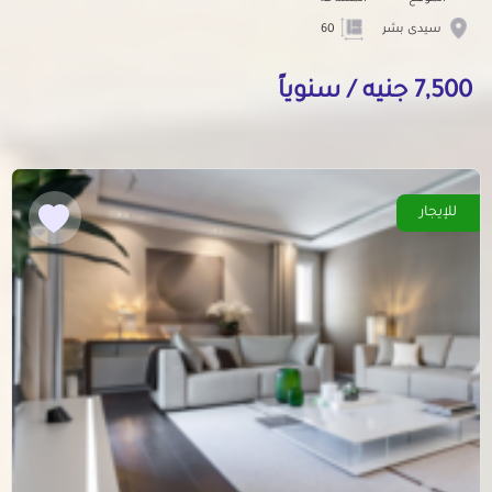
سيدى بشر
60
7,500 جنيه / سنوياً
للإيجار