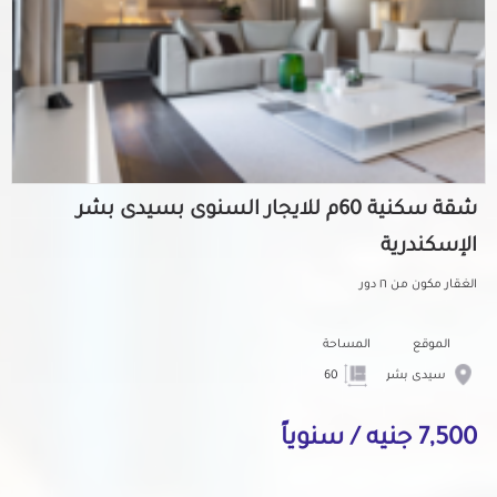
شقة سكنية 60م للايجار السنوى بسيدى بشر
الإسكندرية
الغقار مكون من ١٦ دور
الموقع
المساحة
سيدى بشر
60
7,500 جنيه / سنوياً