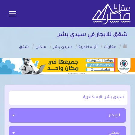
شقق للايجار في سيدي بشر
/
/
/
/
/
عقارات
الإسكندرية
سيدى بشر
سكني
شقق
أبحث عن مدينة, محافظة, حي
للإيجار
سكني