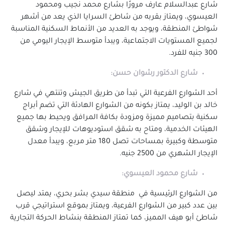
شارع عبدالسلام عارف مرورًا بشارع محمد نجيب ومحمود
شقق للإيجار في لوران
العيسوي، ويمتاز بقربه من شاطئ السرايا الذي يعد من أشهر
شقق للإيجار في محرم بك
شواطئ المنطقة، ويوجد به العديد من الأنماط السكنية المناسبة
شقق للإيجار في ميامي
لجميع المستويات الاجتماعية، ويبدأ متوسط الإيجار اليومي من
شقق للإيجار في مينا البصل
300 جنيه للفرد.
شارع الدكتور رشوان حسن:
أحد الشوارع الفرعية التي تبدأ من طريق الجيش وتنتهي في شارع
خالد بن الوليد، يمتاز بكونه من الشوارع الهادئة التي تضم أبراج
سكنية بتصاميم مميزة ومزودة بكافة المرافق ويحيط بها جميع
الهيئات الخدمية، ومتاح به شقق استوديوهات للإيجار وشقق
متوسطة وكبيرة بمساحات تصل 180 متر مربع، ويبدأ معدل
الإيجار الشهري من 2500 جنيه.
شارع محمود العيسوي:
من الشوارع الرئيسية في منطقة سيدي بشر بحري، يمتد ليصل
بين عدد كبير من الشوارع الفرعية، ويمتاز بموقع استراتيجي قرب
شاطئ أبو هيف المميز، كما تمتاز المنطقة بنشاط الحركة التجارية