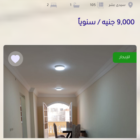
سيدى بشر
105
1
2
9,000 جنيه / سنوياً
للإيجار