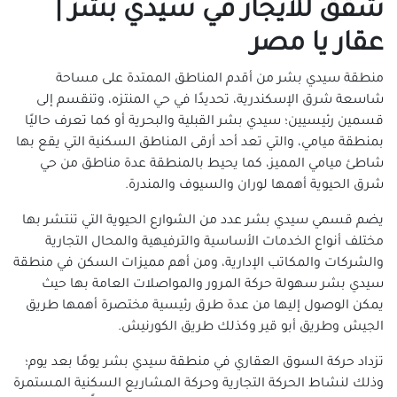
شقق للايجار في سيدي بشر |
شقق للإيجار في المعمورة
عقار يا مصر
شقق للإيجار في المكس
شقق للإيجار في المنتزة
منطقة سيدي بشر من أقدم المناطق الممتدة على مساحة
شقق للايجار بالمندرة
شاسعة شرق الإسكندرية، تحديدًا في حي المنتزه، وتنقسم إلى
قسمين رئيسيين؛ سيدي بشر القبلية والبحرية أو كما تعرف حاليًا
شقق للإيجار في المنشية
بمنطقة ميامي، والتي تعد أحد أرقى المناطق السكنية التي يقع بها
شقق للإيجار في الهانوفيل
شاطئ ميامي المميز، كما يحيط بالمنطقة عدة مناطق من حي
شقق للإيجار في الورديان
شرق الحيوية أهمها لوران والسيوف والمندرة.
شقق للإيجار في باب شرقى
يضم قسمي سيدي بشر عدد من الشوارع الحيوية التي تنتشر بها
شقق للايجار في باكوس
مختلف أنواع الخدمات الأساسية والترفيهية والمحال التجارية
شقق للإيجار في بحرى والأنفوشى
والشركات والمكاتب الإدارية، ومن أهم مميزات السكن في منطقة
شقق للإيجار في برج العرب الجديده
سيدي بشر سهولة حركة المرور والمواصلات العامة بها حيث
شقق للإيجار في برج العرب
يمكن الوصول إليها من عدة طرق رئيسية مختصرة أهمها طريق
شقق للإيجار في جاناكليس
الجيش وطريق أبو قير وكذلك طريق الكورنيش.
شقق للإيجار في جليم
تزداد حركة السوق العقاري في منطقة سيدي بشر يومًا بعد يوم؛
شقق للإيجار في جناكليس
وذلك لنشاط الحركة التجارية وحركة المشاريع السكنية المستمرة