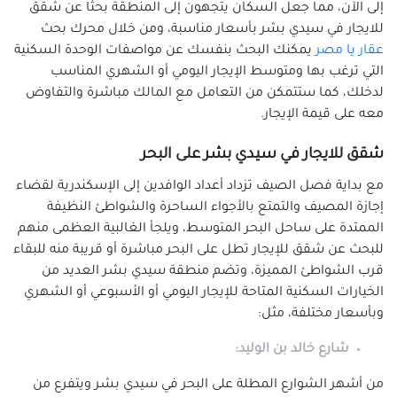
شقق للإيجار في راس التين
إلى الآن، مما جعل السكان يتجهون إلى المنطقة بحثًا عن شقق
للايجار في سيدي بشر بأسعار مناسبة، ومن خلال محرك بحث
شقق للإيجار في زيزينيا
عقار يا مصر
يمكنك البحث بنفسك عن مواصفات الوحدة السكنية
شقق للإيجار في سابا باشا
التي ترغب بها ومتوسط الإيجار اليومي أو الشهري المناسب
شقق للإيجار في سان استيفانو
لدخلك، كما ستتمكن من التعامل مع المالك مباشرة والتفاوض
شقق للإيجار في سبورتنج
معه على قيمة الإيجار.
شقق للإيجار في سموحة
شقق للايجار في سيدي بشر على البحر
شقق للإيجار في سيدى جابر
شقق للإيجار في شدس
مع بداية فصل الصيف تزداد أعداد الوافدين إلى الإسكندرية لقضاء
إجازة المصيف والتمتع بالأجواء الساحرة والشواطئ النظيفة
شقق للإيجار في غبريال
الممتدة على ساحل البحر المتوسط، ويلجأ الغالبية العظمى منهم
شقق للإيجار في فلمنج
للبحث عن شقق للإيجار تطل على البحر مباشرة أو قريبة منه للبقاء
شقق للإيجار في فيكتوريا
قرب الشواطئ المميزة، وتضم منطقة سيدي بشر العديد من
شقق للإيجار في كامب شيزار
الخيارات السكنية المتاحة للإيجار اليومي أو الأسبوعي أو الشهري
شقق للإيجار في كرموز
وبأسعار مختلفة، مثل:
شقق للايجار في كليوباترا
شارع خالد بن الوليد:
شقق للإيجار في كورنيش الإسكندرية
من أشهر الشوارع المطلة على البحر في سيدي بشر ويتفرع من
شقق للإيجار في كوم الشقافة