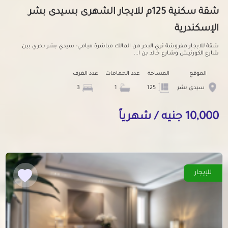
شقة سكنية 125م للايجار الشهرى بسيدى بشر
الإسكندرية
شقة للايجار مفروشة تري البحر من المالك مباشرة ميامي- سيدي بشر بحري بين
شارع الكورنيش وشارع خالد بن ا...
الموقع
المساحة
عدد الحمامات
عدد الغرف
سيدى بشر
125
1
3
10,000 جنيه / شهرياً
للإيجار