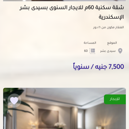
شقة سكنية 60م للايجار السنوى بسيدى بشر
الإسكندرية
الغقار مكون من ١٦ دور
الموقع
المساحة
سيدى بشر
60
7,500 جنيه / سنوياً
للإيجار