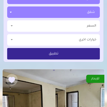
شقق
السعر
خيارات اخري
تطبيق
للإيجار