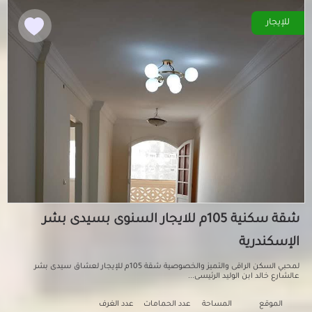
للإيجار
شقة سكنية 105م للايجار السنوى بسيدى بشر
الإسكندرية
لمحبي السكن الراقى والتميز والخصوصية شقة 105م للإيجار لعشاق سيدى بشر
عالشارع خالد ابن الوليد الرئيسى...
الموقع
المساحة
عدد الحمامات
عدد الغرف