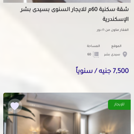
شقة سكنية 60م للايجار السنوى بسيدى بشر
الإسكندرية
الغقار مكون من ١٦ دور
الموقع
المساحة
سيدى بشر
60
7,500 جنيه / سنوياً
للإيجار