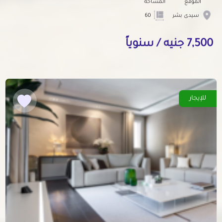
الموقع
المساحة
سيدى بشر
60
7,500 جنيه / سنوياً
للإيجار