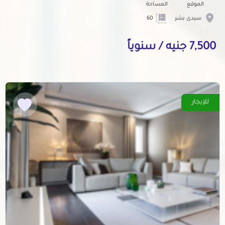
الموقع
المساحة
سيدى بشر
60
7,500 جنيه / سنوياً
للإيجار