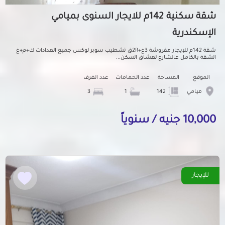
شقة سكنية 142م للايجار السنوى بميامي
الإسكندرية
شقة 142م للإيجار مفروشة 3غ+2Rق تشطيب سوبر لوكس جميع العدادات ك+م+غ
الشقة بالكامل عالشارع لعشاق السكن...
الموقع
المساحة
عدد الحمامات
عدد الغرف
ميامي
142
1
3
10,000 جنيه / سنوياً
للإيجار