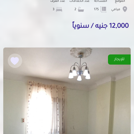
الموقع
المساحة
عدد الحمامات
عدد الغرف
ميامي
175
2
3
12,000 جنيه / سنوياً
للإيجار