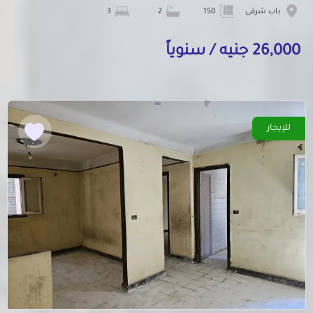
باب شرقى
150
2
3
26,000 جنيه / سنوياً
للإيجار