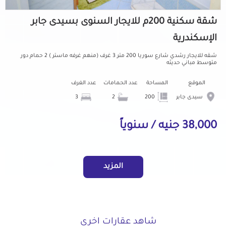
شقة سكنية 200م للايجار السنوى بسيدى جابر
الإسكندرية
شقه للايجار رشدي شارع سوريا 200 متر 3 غرف (منهم غرفه ماستر ) 2 حمام دور
متوسط مباني حديثه
الموقع
المساحة
عدد الحمامات
عدد الغرف
سيدى جابر
200
2
3
38,000 جنيه / سنوياً
المزيد
شاهد عقارات اخرى