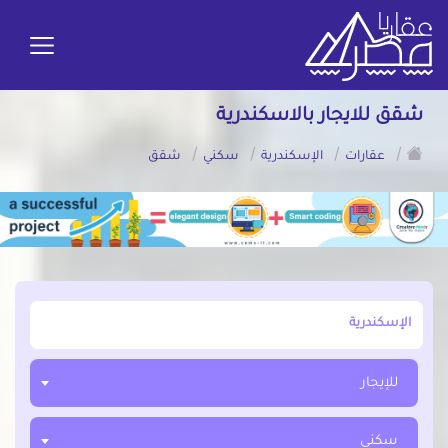
شقق للايجار بالاسكندرية
/
/
/
/
عقارات
الإسكندرية
سكني
شقق
أبحث عن مدينة, محافظة, حي
للإيجار
سكني