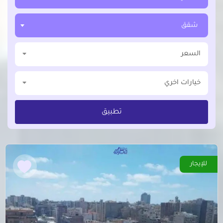
شقق
السعر
خيارات اخري
تطبيق
للإيجار