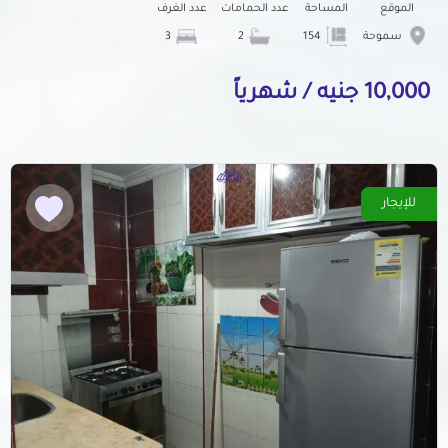
الموقع
المساحة
عدد الحمامات
عدد الغرف
سموحة
154
2
3
10,000 جنيه / شهرياً
للإيجار