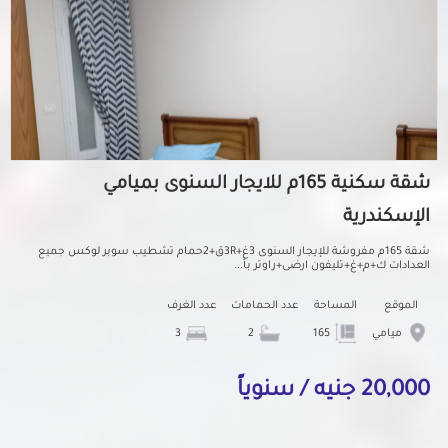
شقة سكنية 165م للايجار السنوى بميامي
الإسكندرية
شقة 165م مفروشة للإيجار السنوى 3غ+3Rق+2حمام تشطيب سوبر لوكس جميع
العدادات ك+م+غ+تليفون ارضى+راوتر بأ...
الموقع
المساحة
عدد الحمامات
عدد الغرف
ميامي
165
2
3
20,000 جنيه / سنوياً