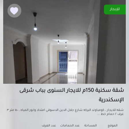
للإيجار
شقة سكنية 150م للايجار السنوى بباب شرقى
الإسكندرية
شقه للايجار ، كومباوند البركه شارع جلال الدين الدسوقي امتداد وابور المياه ، ١٥٠ متر ٣
غرف ٢ حمام خط ...
الموقع
المساحة
عدد الحمامات
عدد الغرف