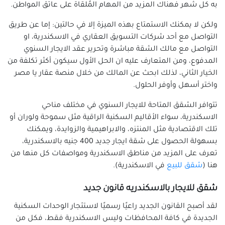
به كل شهر فهناك المزيد من المهام المُلقاة على عاتق المواطن.
ولكن لا يمكنك الاستمتاع بهذه الميزة إلا في حالتين: إما عن طريق
التواصل مع أحد شركات التسويق العقاري في الاسكندرية، او
التواصل مع مالك الشقة مباشرة وتحرير عقد الايجار السنوي
المدفوع، ومن المتعارف عليه ان الحل الأول سيكون أكثر تكلفة من
الخيار الثاني، لذلك ابحث عن المالك من خلال منصة عقار يا مصر
واختر أسهل وأوفر الحلول.
تتوافر الشقق المتاحة للايجار السنوي في مختلف مناحي
الاسكندرية، سواء الأقاليم السكنية الراقية مثل سموحة ولوران أو
تلك الاقتصادية مثل المنتزه، والابراهيمية والزوايدة، ويمكنك
بسهولة الحصول على
شقة ايجار جديد 400 جنيه بالاسكندرية
،
تعرف على المزيد من مناطق الاسكندرية ومواصفات كل منها من
هنا
(
شقق للبيع
في الاسكندرية).
شقق للايجار بالاسكندريه قانون جديد
لقد أصبح القانون الجديد راعيًا رسميًا لاستئجار الوحدات السكنية
الجديدة في كافة المحافظات وليس الاسكندرية فقط، فكل من