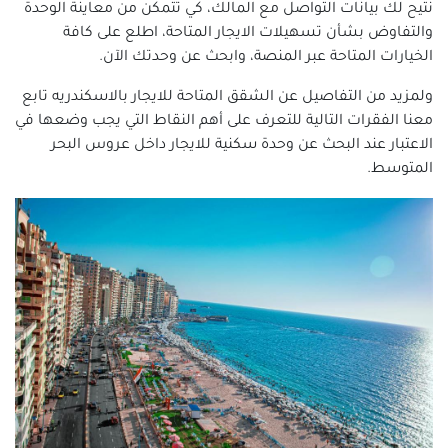
شقق للإيجار في راس التين
نتيح لك بيانات التواصل مع المالك، كي تتمكن من معاينة الوحدة
والتفاوض بشأن تسهيلات الايجار المتاحة، اطلع على كافة
شقق للإيجار في زيزينيا
الخيارات المتاحة عبر المنصة، وابحث عن وحدتك الآن.
شقق للإيجار في سابا باشا
شقق للإيجار في سان استيفانو
ولمزيد من التفاصيل عن الشقق المتاحة للايجار بالاسكندريه تابع
معنا الفقرات التالية للتعرف على أهم النقاط التي يجب وضعها في
شقق للإيجار في سبورتنج
الاعتبار عند البحث عن وحدة سكنية للايجار داخل عروس البحر
شقق للإيجار في سموحة
المتوسط.
شقق للايجار في سيدي بشر
شقق للإيجار في سيدى جابر
شقق للإيجار في شدس
شقق للإيجار في غبريال
شقق للإيجار في فلمنج
شقق للإيجار في فيكتوريا
شقق للإيجار في كامب شيزار
شقق للإيجار في كرموز
شقق للايجار في كليوباترا
شقق للإيجار في كورنيش الإسكندرية