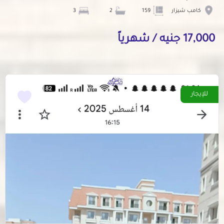
كامب شيزار
159
2
3
17,000 جنيه / شهرياً
للإيجار