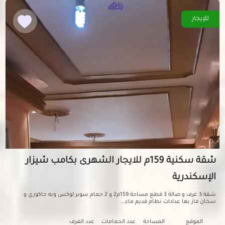
للإيجار
شقة سكنية 159م للايجار الشهرى بكامب شيزار
الإسكندرية
شقة 3 غرف و صالة 3 قطع مساحة 159م2 و 2 حمام سوبر لوكس وبه جاكوزي و
سخان فاز بها عدادات نظام قديم ماء...
الموقع
المساحة
عدد الحمامات
عدد الغرف