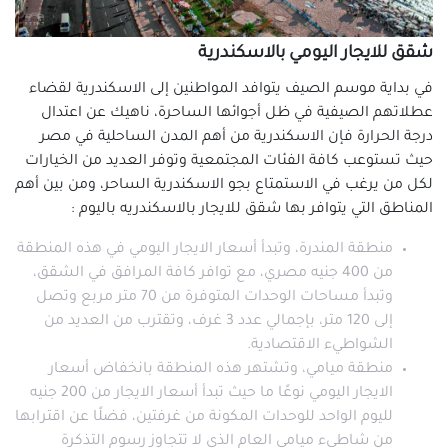
شقق للإيجار في كوم الشقافة
شقق للإيجار في لوران
شقق للايجار اليومي بالاسكندرية
شقق للإيجار في محرم بك
في بداية موسم الصيف يتوافد المواطنين إلى الاسكندرية لقضاء
شقق للإيجار في ميامي
عطلاتهم الصيفية في ظل أجوائها الساحرة، ناهيك عن اعتدال
شقق للإيجار في مينا البصل
درجة الحرارة فإن الاسكندرية من أهم المدن الساحلية في مصر
حيث تستوعب كافة الفئات المجتمعية وتوفر العديد من الخيارات
لكل من يرغب في الاستمتاع بجو الاسكندرية الساحر، ومن بين أهم
المناطق التي يتوافر بها شقق للايجار بالاسكندريه باليوم :
منطقة المندرة، وتبدأ أسعار الايجار اليومي في هذه المنطقة
من 400 جنيه مصري، مع توافر كافة المرافق في الشقق،
وتبدأ مساحات الوحدات المتوفرة من 70 متر مربع وتصل
إلى 120 متر، بإجمالي عدد 3 غرف، وتقترب من العديد من
الشواطيء الاقتصادية.
منطقة ميامي، وتشتهر هذه المنطقة بانخفاض أسعار
الايجار اليومي نوعًا ما حيث تبدأ أسعار الايجار من 200 جنيه
لليوم الواحد للوحدات المكونة من غرفتين، فضلًا عن اقترابها
من شاطيء ميامي العام الذي لا تتجاوز رسوم التذكرة