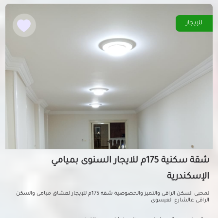
للإيجار
شقة سكنية 175م للايجار السنوى بميامي
الإسكندرية
لمحبى السكن الراقى والتميز والخصوصية شقة 175م للإيجار لعشاق ميامى والسكن
الراقى عالشارع العيسوى