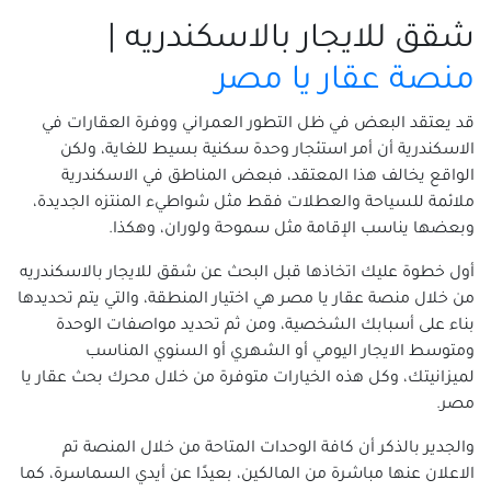
شقق للإيجار في المعمورة
شقق للايجار بالاسكندريه |
شقق للإيجار في المكس
منصة عقار يا مصر
شقق للإيجار في المنتزة
شقق للايجار بالمندرة
قد يعتقد البعض في ظل التطور العمراني ووفرة العقارات في
الاسكندرية أن أمر استئجار وحدة سكنية بسيط للغاية، ولكن
شقق للإيجار في المنشية
الواقع يخالف هذا المعتقد، فبعض المناطق في الاسكندرية
شقق للإيجار في الهانوفيل
ملائمة للسياحة والعطلات فقط مثل شواطيء المنتزه الجديدة،
شقق للإيجار في الورديان
وبعضها يناسب الإقامة مثل سموحة ولوران، وهكذا.
شقق للإيجار في باب شرقى
أول خطوة عليك اتخاذها قبل البحث عن شقق للايجار بالاسكندريه
شقق للايجار في باكوس
من خلال منصة عقار يا مصر هي اختيار المنطقة، والتي يتم تحديدها
شقق للإيجار في بحرى والأنفوشى
بناء على أسبابك الشخصية، ومن ثم تحديد مواصفات الوحدة
شقق للإيجار في برج العرب الجديده
ومتوسط الايجار اليومي أو الشهري أو السنوي المناسب
شقق للإيجار في برج العرب
لميزانيتك، وكل هذه الخيارات متوفرة من خلال محرك بحث عقار يا
شقق للإيجار في جاناكليس
مصر.
شقق للإيجار في جليم
والجدير بالذكر أن كافة الوحدات المتاحة من خلال المنصة تم
شقق للإيجار في جناكليس
الاعلان عنها مباشرة من المالكين، بعيدًا عن أيدي السماسرة، كما