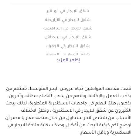
شقق للإيجار في ابو قير
شقق للإيجار في الأزاريطة
شقق للإيجار في الابراهيمية
شقق للإيجار في البيطاش
شقق للإيجار في الجمرك
شقق للإيجار في الحضرة
إظهر المزيد
شقق للإيجار في الدخيلة
شقق للإيجار في محطة الرمل
شقق للإيجار في السيوف
تتعدد مقاصد المواطنين تجاه عروس البحر المتوسط، فمنهم من
شقق للإيجار في العامرية
يذهب للعمل والإقامة، ومنهم من يذهب لقضاء عطلته، وآخرون
شقق للإيجار في العجمي
يذهبون طلبًا للعلم في جامعات الاسكندرية المتطورة، لذلك يبحث
شقق للإيجار في العصافرة
الكثيرون عن شقق للايجار في الاسكندرية ، ونظرًا لاختلاف
شقق للإيجار في العطارين
الأسباب من شخص لآخر سنحاول من خلال منصة عقار يا مصر أن
شقق للإيجار في الفلكي
نوضح لكم كيفية البحث عن أفضل وحدة سكنية متاحة للايجار في
الاسكندرية وبأقل الأسعار.
شقق للإيجار في اللبان