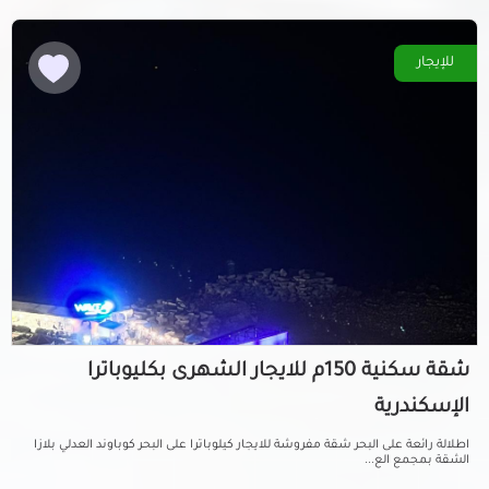
للإيجار
شقة سكنية 150م للايجار الشهرى بكليوباترا
الإسكندرية
اطلالة رائعة على البحر شقة مفروشة للايجار كيلوباترا على البحر كوباوند العدلي بلازا
الشقة بمجمع الع...