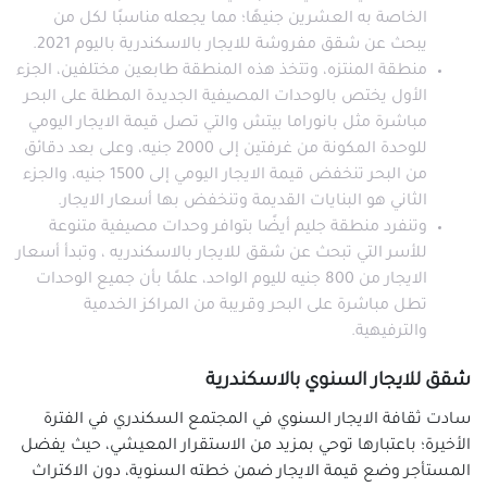
الخاصة به العشرين جنيهًا؛ مما يجعله مناسبًا لكل من
يبحث عن شقق مفروشة للايجار بالاسكندرية باليوم 2021.
منطقة المنتزه، وتتخذ هذه المنطقة طابعين مختلفين، الجزء
الأول يختص بالوحدات المصيفية الجديدة المطلة على البحر
مباشرة مثل بانوراما بيتش والتي تصل قيمة الايجار اليومي
للوحدة المكونة من غرفتين إلى 2000 جنيه، وعلى بعد دقائق
من البحر تنخفض قيمة الايجار اليومي إلى 1500 جنيه، والجزء
الثاني هو البنايات القديمة وتنخفض بها أسعار الايجار.
وتنفرد منطقة جليم أيضًا بتوافر وحدات مصيفية متنوعة
للأسر التي تبحث عن شقق للايجار بالاسكندريه ، وتبدأ أسعار
الايجار من 800 جنيه لليوم الواحد، علمًا بأن جميع الوحدات
تطل مباشرة على البحر وقريبة من المراكز الخدمية
والترفيهية.
شقق للايجار السنوي بالاسكندرية
سادت ثقافة الايجار السنوي في المجتمع السكندري في الفترة
الأخيرة؛ باعتبارها توحي بمزيد من الاستقرار المعيشي، حيث يفضل
المستأجر وضع قيمة الايجار ضمن خطته السنوية، دون الاكتراث