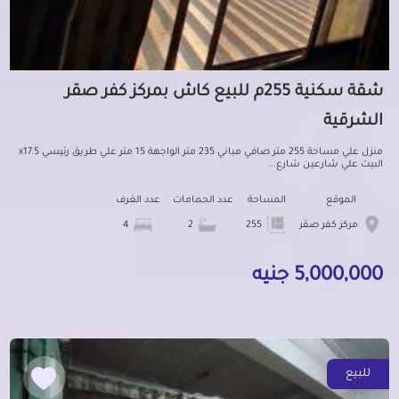
شقة سكنية 255م للبيع كاش بمركز كفر صقر
الشرقية
منزل علي مساحة 255 متر صافي مباني 235 متر الواجهة 15 متر علي طريق رئيسي x17.5
البيت علي شارعين شارع...
الموقع
المساحة
عدد الحمامات
عدد الغرف
مركز كفر صقر
255
2
4
5,000,000 جنيه
للبيع