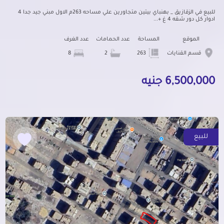
للبيع في الزقازيق _ بهنباي بيتين متجاورين علي مساحه 263م الاول مبني جيد جدا 4
ادوار كل دور شقه 4 غ +...
الموقع
المساحة
عدد الحمامات
عدد الغرف
قسم القنايات
263
2
8
6,500,000 جنيه
للبيع