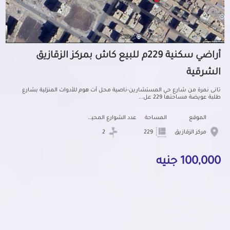
أراضي سكنية 229م للبيع كاش بمركز الزقازيق
الشرقية
تانى نمرة من شارع حي المستشارين-ناصية محل أت هوم للأدوات المنزلية بشارع
طلبة عويضة مساحتها 229 عل...
الموقع
المساحة
عدد الشوارع المحيطه
مركز الزقازيق
229
2
100,000 جنيه