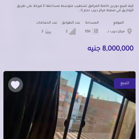
ڤيلا للبيع دورين كاملة المرافق تشطيب متوسط مساحتها 2 قيراط على طريق
الزقازيق في صفط مركز ديرب نجم (ا...
الموقع
المساحة
عدد الطوابق
عدد الحمامات
مركز ديرب نجم
350
2
2
8,000,000 جنيه
للبيع