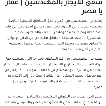
شقق للايجار بالمهندسين | عقار
شقق للايجار في الوراق
يا مصر
شقق للإيجار في امبابة
شقق للإيجار في بشتيل
يعتبر حي المهندسين من أقدم وأعرق المناطق السكنية التابعة
شقق للإيجار في بولاق الدكرور
لمنطقة العجوزة في الجيزة، حيث ينفرد بموقع استراتيجي في قلب
المحافظة ويحيط به مجموعة من الأحياء والمناطق الحيوية
شقق للإيجار في بيفرلي هيلز
المشهورة، إذ يبعد مسافة 4 دقائق فقط عن حي الدقي، وحوالي
شقق للإيجار في حدائق أكتوبر
10 دقائق فقط عن وسط البلد، ويمكنك أيضًا الوصول لمنطقة
شقق للإيجار في حدائق الاهرام
الهرم في أقل من 15 دقيقة.
شقق للإيجار في دار مصر
يعتبر حي المهندسين من أكثر المناطق التجارية التي انتعشت بها
شقق للإيجار في دجلة بالمز
حركة الأسواق والمشاريع الاستثمارية المختلفة، إضافة إلى انتشار
شقق للإيجار في فيصل
العديد من الشركات والمصانع في مختلف المجالات؛ لذا يعتبر من
شقق للإيجار في كرداسة
أهم مناطق الجذب السكاني في القاهرة حيث يأتي إليه الأفراد من
شقق للإيجار في أوسيم
مختلف محافظات مصر ومناطق القاهرة بحثًا عن فرص عمل
شقق للإيجار في مساكن دهشور
مميزة.
شقق للإيجار في ميدان لبنان
يضم الحي العديد من الشوارع المشهورة والميادين المميزة، من
أبرزها شوارع شهاب، محي الدين أبو العز، مصر والسودان وميدان