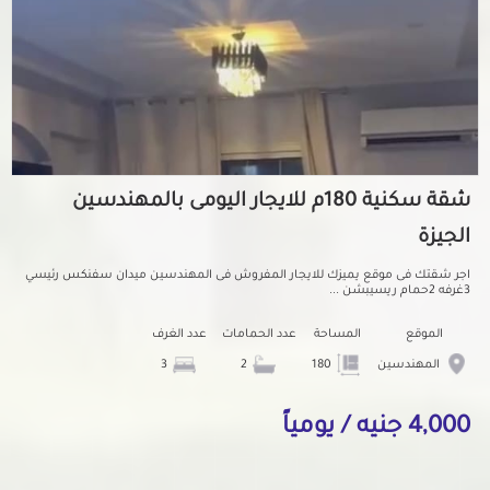
شقة سكنية 180م للايجار اليومى بالمهندسين
الجيزة
اجر شقتك فى موقع يميزك للايجار المفروش فى المهندسين ميدان سفنكس رئيسي
3غرفه 2حمام ريسيبشن ...
الموقع
المساحة
عدد الحمامات
عدد الغرف
المهندسين
180
2
3
4,000 جنيه / يومياً