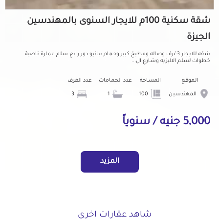
شقة سكنية 100م للايجار السنوى بالمهندسين
الجيزة
شقه للايجار 3غرف وصاله ومطبخ كبير وحمام ببانيو دور رابع سلم عمارة ناصية
خطوات لسلم الاليزيه وشارع ال...
الموقع
المساحة
عدد الحمامات
عدد الغرف
المهندسين
100
1
3
5,000 جنيه / سنوياً
المزيد
شاهد عقارات اخرى