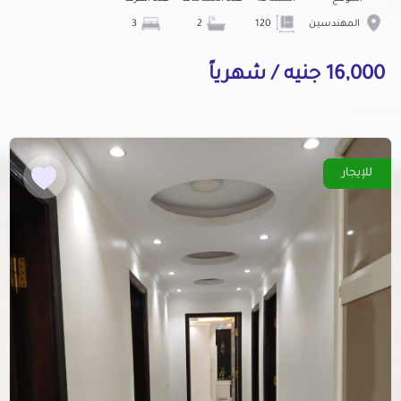
المهندسين
120
2
3
16,000 جنيه / شهرياً
للإيجار