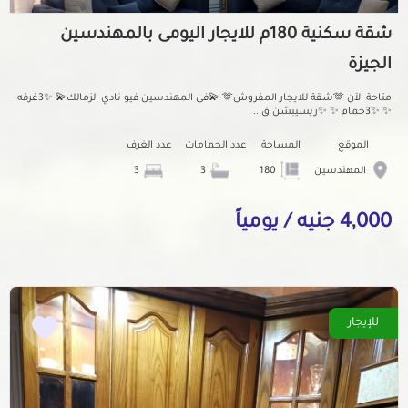
شقة سكنية 180م للايجار اليومى بالمهندسين
الجيزة
متاحة الآن 🫶شقة للايجار المفروش🫶 💫فى المهندسين فيو نادي الزمالك💫 ✨3غرفه
✨ ✨3حمام ✨ ✨ريسيبشن ق...
الموقع
المساحة
عدد الحمامات
عدد الغرف
المهندسين
180
3
3
4,000 جنيه / يومياً
للإيجار