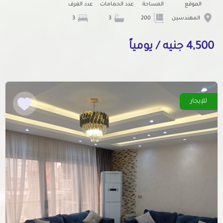
الموقع
المساحة
عدد الحمامات
عدد الغرف
المهندسين
200
3
3
4,500 جنيه / يومياً
للإيجار