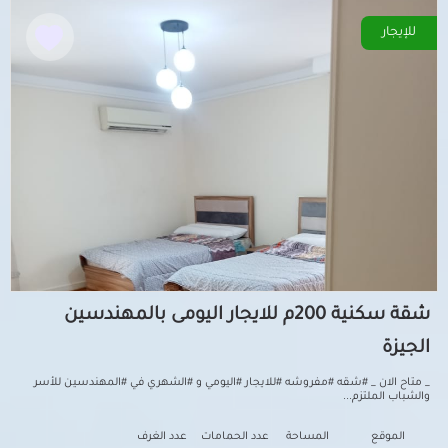
للإيجار
شقة سكنية 200م للايجار اليومى بالمهندسين
الجيزة
_ متاح الان _ #شقه #مفروشه #للايجار #اليومي و #الشهري في #المهندسين للأسر
والشباب الملتزم...
الموقع
المساحة
عدد الحمامات
عدد الغرف