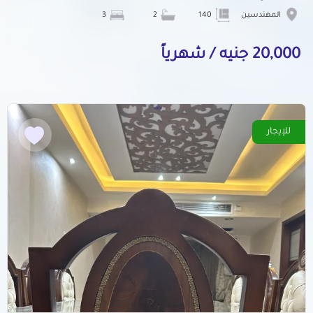
المهندسين
140
2
3
20,000 جنيه / شهرياً
للإيجار