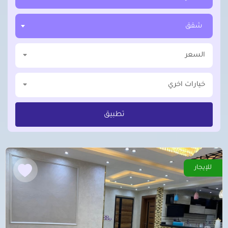
شقق
السعر
خيارات اخري
تطبيق
للإيجار