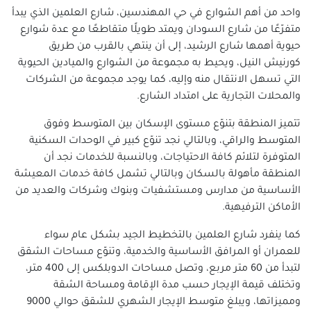
واحد من أهم الشوارع في حي المهندسين، شارع العلمين الذي يبدأ
متفرّعًا من شارع السودان ويمتد طويلًا متقاطعًا مع عدة شوارع
حيوية أهمها شارع الرشيد، إلى أن ينتهي بالقرب من طريق
كورنيش النيل، ويحيط به مجموعة من الشوارع والميادين الحيوية
التي تسهل الانتقال منه وإليه، كما يوجد مجموعة من الشركات
والمحلات التجارية على امتداد الشارع.
تتميز المنطقة بتنوّع مستوى الإسكان بين المتوسط وفوق
المتوسط والراقي، وبالتالي نجد تنوّع كبير في الوحدات السكنية
المتوفرة لتلائم كافة الاحتياجات، وبالنسبة للخدمات نجد أن
المنطقة مأهولة بالسكان وبالتالي تشمل كافة خدمات المعيشة
الأساسية من مدارس ومستشفيات وبنوك وشركات والعديد من
الأماكن الترفيهية.
كما ينفرد شارع العلمين بالتخطيط الجيد بشكل عام سواء
للعمران أو المرافق الأساسية والخدمية، وتنوّع مساحات الشقق
لتبدأ من 60 متر مربع، وتصل مساحات الدوبلكس إلى 400 متر،
وتختلف قيمة الإيجار حسب مدة الإقامة ومساحة الشقة
ومميزاتها، ويبلغ متوسط الإيجار الشهري للشقق حوالي 9000