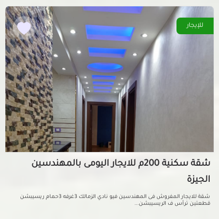
للإيجار
شقة سكنية 200م للايجار اليومى بالمهندسين
الجيزة
شقة للايجار المفروش فى المهندسين فيو نادي الزمالك 3غرفه 3حمام ريسيبشن
قطعتين ترأس ف الريسيبشن...