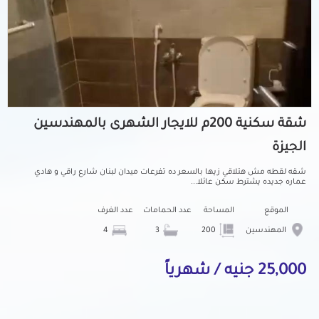
شقة سكنية 200م للايجار الشهرى بالمهندسين
الجيزة
شقه لقطه مش هتلاقي زيها بالسعر ده تفرعات ميدان لبنان شارع راقي و هادي
عماره جديده يشترط سكن عائلا...
الموقع
المساحة
عدد الحمامات
عدد الغرف
المهندسين
200
3
4
25,000 جنيه / شهرياً