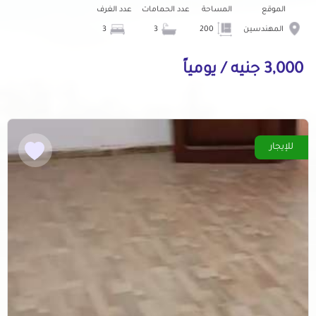
الموقع
المساحة
عدد الحمامات
عدد الغرف
المهندسين
200
3
3
3,000 جنيه / يومياً
للإيجار