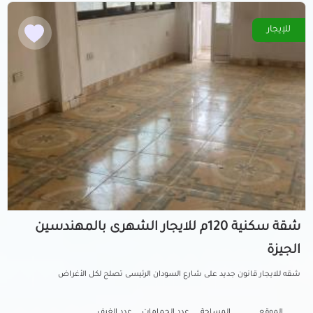
للإيجار
شقة سكنية 120م للايجار الشهرى بالمهندسين
الجيزة
شقه للايجار قانون جديد على شارع السودان الرئيسى تصلح لكل الأغراض
الموقع
المساحة
عدد الحمامات
عدد الغرف