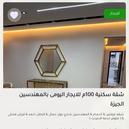
للإيجار
شقة سكنية 100م للايجار اليومى بالمهندسين
الجيزة
شقه غرفتين & 2حمام & المهندسين شارع جول جمال & البطل احمد & فرش فندقي
& ( متوفر خدمه الانترنت )