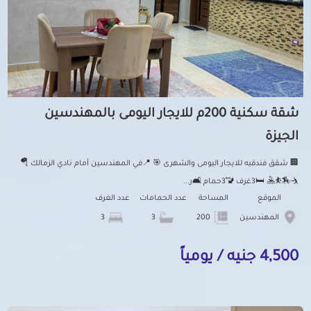
شقة سكنية 200م للايجار اليومى بالمهندسين
الجيزة
🏢 شقق فندقيه للايجار اليومى والشهرى 🎯 📍في المهندسين أمام نادي الزمالك 🪂
🤺🏇⛹️🤽 🛏️3غرف 🚾3حمام 🛋️ر...
الموقع
المساحة
عدد الحمامات
عدد الغرف
المهندسين
200
3
3
4,500 جنيه / يومياً