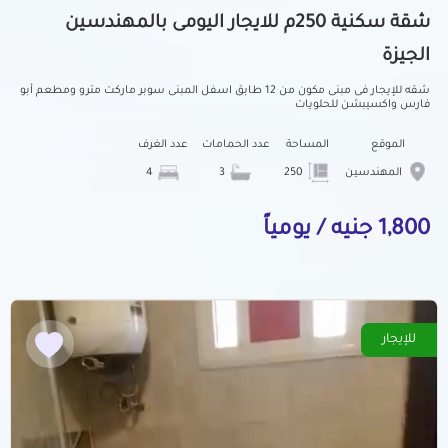
شقة سكنية 250م للايجار اليومى بالمهندسين
الجيزة
شقه للإيجار فى مبنى مكون من 12 طابق اسفل المبنى سوبر ماركت مترو ومطعم أبو
فارس واكسيبشن للحلويات
الموقع
المساحة
عدد الحمامات
عدد الغرف
المهندسين
250
3
4
1,800 جنيه / يومياً
للإيجار