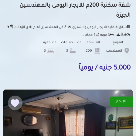
شقة سكنية 200م للايجار اليومى بالمهندسين
الجيزة
🏢شقق فندقيه للايجار اليومى والشهرى 🔥 📍في المهندسين أمام نادي الزمالك 🪂🤺
🏇⛹️🤽🌊 - 🛏️3 غرفه 🛁3 حمام ...
الموقع
المساحة
عدد الحمامات
عدد الغرف
المهندسين
200
3
3
5,000 جنيه / يومياً
للإيجار