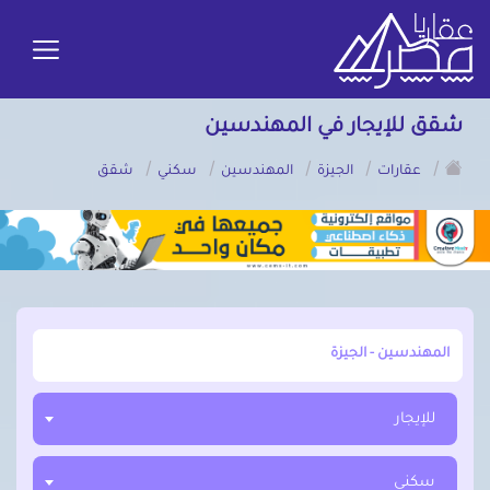
شقق للإيجار في المهندسين
/
/
/
/
/
عقارات
الجيزة
المهندسين
سكني
شقق
أبحث عن مدينة, محافظة, حي
للإيجار
سكني