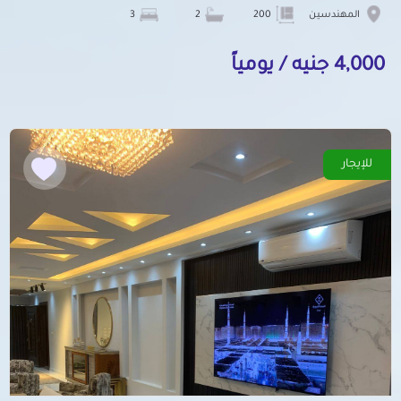
المهندسين
200
2
3
4,000 جنيه / يومياً
للإيجار