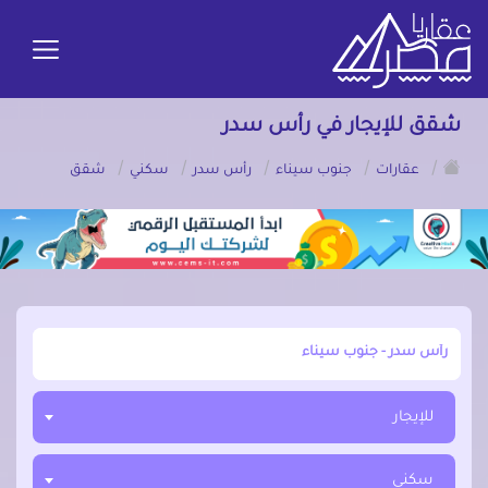
شقق للإيجار في رأس سدر
/
/
/
/
/
عقارات
جنوب سيناء
رأس سدر
سكني
شقق
أبحث عن مدينة, محافظة, حي
للإيجار
سكني