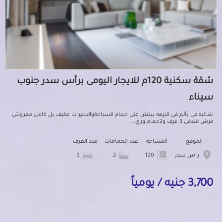
شقة سكنية 120م للايجار اليومى برأس سدر جنوب
سيناء
شاليه فى بألم فى النزهه بيتش على حمام السباحةوالبحيرات مكيف بل كامل مفروش
فرش فندقى 3 غرف و2حمام وري...
الموقع
المساحة
عدد الحمامات
عدد الغرف
رأس سدر
120
2
3
3,700 جنيه / يومياً