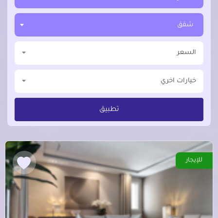
شقق
السعر
خيارات اخري
تطبيق
للإيجار