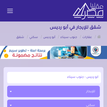
شقق للإيجار في أبو رديس
/
/
/
/
/
عقارات
جنوب سيناء
أبو رديس
سكني
شقق
أبحث عن مدينة, محافظة, حي
للإيجار
سكني