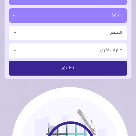
شقق
السعر
خيارات اخري
تطبيق