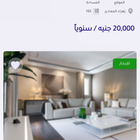
الموقع
المساحة
زهراء المعادى
165
20,000 جنيه / سنوياً
للإيجار