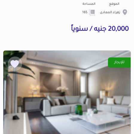
الموقع
المساحة
زهراء المعادى
165
20,000 جنيه / سنوياً
للإيجار