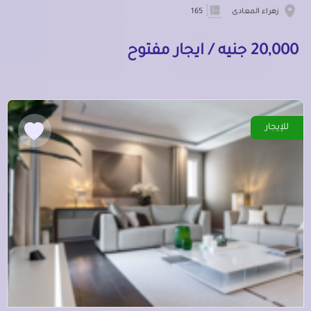
زهراء المعادى
165
20,000 جنيه / ايجار مفتوح
للإيجار