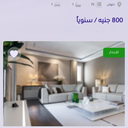
حلوان
75
1
1
800 جنيه / سنوياً
للإيجار