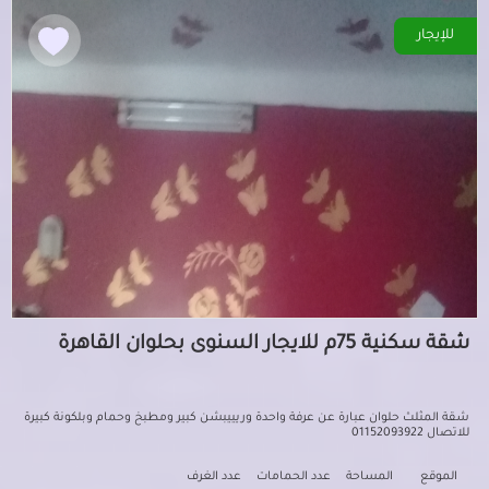
للإيجار
شقة سكنية 75م للايجار السنوى بحلوان القاهرة
شقة المثلث حلوان عبارة عن عرفة واحدة وريييبشن كبير ومطبخ وحمام وبلكونة كبيرة
للاتصال 01152093922
الموقع
المساحة
عدد الحمامات
عدد الغرف