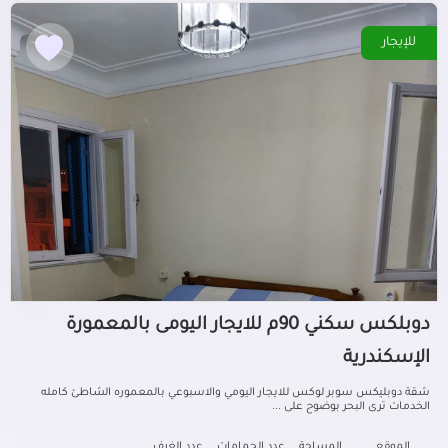
للإيجار
دوبلكس سكني 90م للايجار اليومى بالمعمورة
الإسكندرية
شقة دوبليكس سوبر لوكس للايجار اليومي والاسبوعي بالمعموره الشاطئ كامله
الخدمات ترى البحر بوضوح على ...
الموقع
المساحة
عدد الحمامات
عدد الغرف