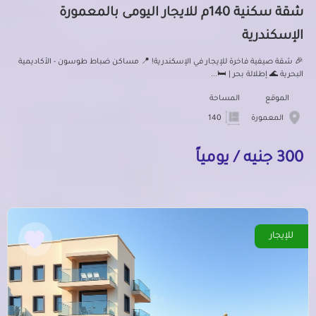
شقة سكنية 140م للايجار اليومى بالمعمورة
الإسكندرية
🎉 شقة صيفية فاخرة للإيجار في الإسكندرية! 📍 مساكن ضباط طوسون - الأكاديمية
البحرية 🌊 إطلالة بحر | 🛏️...
الموقع
المساحة
المعمورة
140
300 جنيه / يومياً
للإيجار