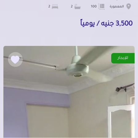
المعمورة
100
2
2
3,500 جنيه / يومياً
للإيجار