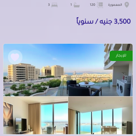
المعمورة
120
1
3
3,500 جنيه / سنوياً
للإيجار