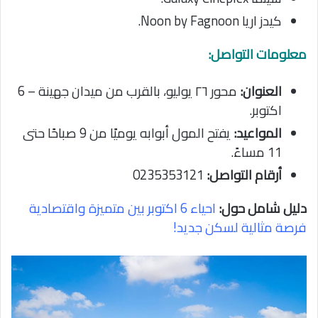
كيدز اريا Noon by Fagnoon.
معلومات التواصل:
العنوان:
محور ٢٦ يوليو، بالقرب من ميدان جهينة – 6
اكتوبر.
المواعيد:
يفتح المول أبوابه يوميًا من 9 صباحًا حتى
11 مساءً.
أرقام التواصل:
0235353121
دليل شامل حول:
احياء 6 اكتوبر بين متميزة واقتصادية
فرصة مثالية لسكن جديد!