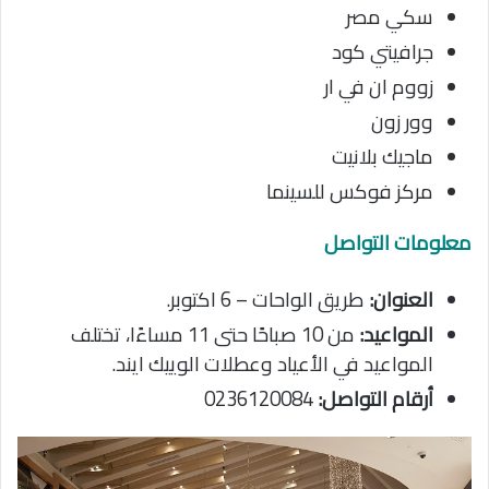
سكي مصر
جرافيتي كود
زووم ان في ار
وور زون
ماجيك بلانيت
مركز فوكس للسينما
معلومات التواصل
العنوان:
طريق الواحات – 6 اكتوبر.
المواعيد:
من 10 صباحًا حتى 11 مساءًا، تختلف
المواعيد في الأعياد وعطلات الوييك ايند.
أرقام التواصل:
0236120084