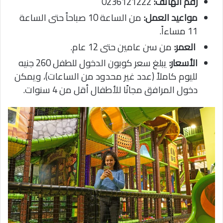
رقم الهاتف:
0236121222
مواعيد العمل:
من الساعة 10 صباحاً حتى الساعة
11 مساءاً.
العمر:
من سن عامين حتى 12 عام.
الأسعار:
يبلغ سعر كوبون الدخول للطفل 260 جنيه
لليوم كاملاً (عدد غير محدود من الساعات)، ويمكن
دخول المرافق مجانًا للأطفال أقل من 4 سنوات.