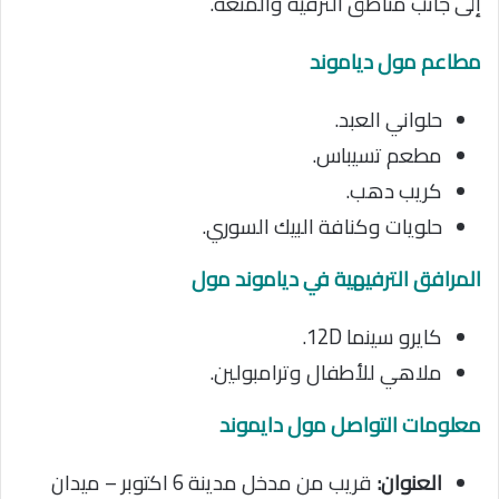
إلى جانب مناطق الترفيه والمتعة.
مطاعم مول دياموند
حلواني العبد.
مطعم تسيباس.
كريب دهب.
حلويات وكنافة البيك السوري.
المرافق الترفيهية في دياموند مول
كايرو سينما 12D.
ملاهي للأطفال وترامبولين.
معلومات التواصل مول دايموند
العنوان:
قريب من مدخل مدينة 6 اكتوبر – ميدان