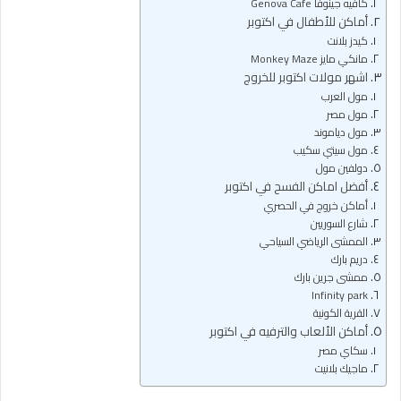
كافيه جينوفا Genova Cafe
أماكن للأطفال في اكتوبر
كيدز بلانت
مانكي مايز Monkey Maze
اشهر مولات اكتوبر للخروج
مول العرب
مول مصر
مول دياموند
مول سيتي سكيب
دولفين مول
أفضل اماكن الفسح في اكتوبر
أماكن خروج في الحصري
شارع السوريين
الممشى الرياضي السياحي
دريم بارك
ممشى جرين بارك
Infinity park
القرية الكونية
أماكن الألعاب والترفيه في اكتوبر
سكاي مصر
ماجيك بلانيت