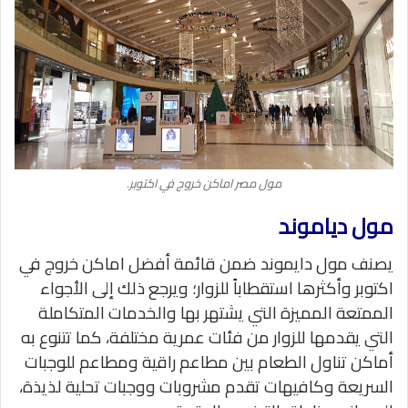
مول مصر اماكن خروج في اكتوبر.
مول دياموند
يصنف مول دايموند ضمن قائمة أفضل اماكن خروج في
اكتوبر وأكثرها استقطاباً للزوار؛ ويرجع ذلك إلى الأجواء
الممتعة المميزة التي يشتهر بها والخدمات المتكاملة
التي يقدمها للزوار من فئات عمرية مختلفة، كما تتنوع به
أماكن تناول الطعام بين مطاعم راقية ومطاعم للوجبات
السريعة وكافيهات تقدم مشروبات ووجبات تحلية لذيذة،