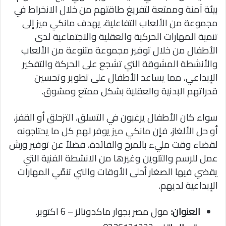
بيئة آمنة وممتعة لتفريغ طاقتهم من خلال الانخراط
في
مجموعة من الألعاب التفاعلية،
يهدف مانكي ميز إلى
تنمية المهارات الحركية والعقلية والاجتماعية لدى
الأطفال من خلال توفير مجموعة متنوعة من الألعاب
والأنشطة المشوقة التي تشجع على الحركة والتفكير
الإبداعي، مما يساعد الأطفال على تطوير وتحسين
قدراتهم البدنية والعقلية بشكل ممتع ومشوق.
سواء كان الأطفال يرغبون في التسلق، التزحلق أو القفز،
أو حل الألغاز، فإن
مانكي ميز
يوفر لهم كل ما يحتاجونه
لقضاء وقت مليء بالمرح والفائدة،
فضلاً عن توفير ورش
عمل للرسم والتلوين وغيرها من الانشطة الفنية التي
يقضي فيها الصغار أحلى الأوقات والتي تنمّي المهارات
الإبداعية لديهم.
العنوان:
مول مصر بجوار ماكدونالز – 6 اكتوبر.