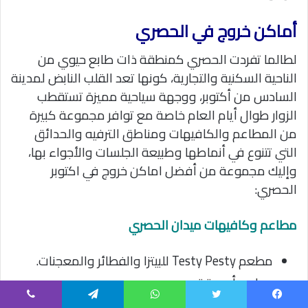
أماكن خروج في الحصري
لطالما تفردت الحصري كمنطقة ذات طابع حيوي من
الناحية السكنية والتجارية، كونها تعد القلب النابض لمدينة
السادس من أكتوبر، ووجهة سياحية مميزة تستقطب
الزوار طوال أيام العام خاصة مع توافر مجموعة كبيرة
من المطاعم والكافيهات ومناطق الترفيه والحدائق
التي تتنوع في أنماطها وطبيعة الجلسات والأجواء بها،
وإليك مجموعة من أفضل اماكن خروج في اكتوبر
الحصري:
مطاعم وكافيهات ميدان الحصري
مطعم
Testy Pesty للبيتزا والفطائر والمعجنات.
مطعم أبو دقة.
حلواني الدمياطي.