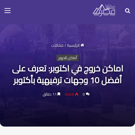
بحث
الق
عن
الرئيسية
/
مقالات
أماكن للخروج
اماكن خروج في اكتوبر: تعرف على
أفضل 10 وجهات ترفيهية بأكتوبر
0
6٬626
11 دقائق