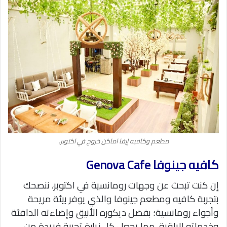
مطعم وكافيه إيفا اماكن خروج في اكتوبر.
كافيه جينوفا Genova Cafe
إن كنت تبحث عن وجهات رومانسية في اكتوبر، ننصحك
بتجربة كافيه ومطعم جينوفا والذي يوفر بيئة مريحة
وأجواء رومانسية؛ بفضل ديكوره الأنيق وإضاءته الدافئة
وخدماته الراقية، مما يجعل كل زيارة تجربة فريدة من