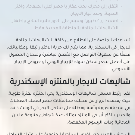
شاليهات للإيجار في جناكليس
انتقل إلى محرك بحث عقار يا مصر أعلى الصفحة، واختر
شاليهات للإيجار في راس التين
المدينة، وحدد خيار الايجار.
اضغط زر "تطبيق" وسيتم على الفور فلترة النتائج وإظهار
شاليهات للإيجار في زيزينيا
الشاليهات المتاحة بالمنطقة المحددة فقط.
شاليهات للإيجار في سابا باشا
شاليهات للإيجار في سان استيفانو
تساعدك المنصة على الاطلاع على كافة الـ شاليهات المتاحة
للايجار في الاسكندرية، مما يتيح لك حرية الاختيار تبعًا لإمكانياتك،
شاليهات للإيجار في سبورتنج
فضلًا عن سهولة التواصل مع المُعلن مباشرة وضمان الحصول
شاليهات للإيجار في سموحة
على أفضل سعر ممكن سواء للإيجار اليومي أو عروض الإيجار
شاليهات للإيجار في سيدى بشر
الأسبوعي.
شاليهات للإيجار في سيدى جابر
شاليهات للايجار بالمنتزه الإسكندرية
شاليهات للإيجار في شدس
شاليهات للإيجار في غبريال
لقد ارتبط مسمى شاليهات الإسكندرية بحي المنتزه لفترة طويلة،
شاليهات للإيجار في فلمنج
حيث يقصده الزوار من مختلف محافظات مصر لقضاء العطلات
في منطقة حيوية وآمنة ومطلة على ساحل البحر في الوقت ذاته،
شاليهات للإيجار في فيكتوريا
والجدير بالذكر أن حي المنتزه يمتلك عدة شواطئ متنوعة ما بين
شاليهات للإيجار في كامب شيزار
المجانية وذات الرسوم المخفضة.
شاليهات للإيجار في كرموز
شاليهات للإيجار في كليوباترا
إلى جانب العديد من القرى السياحية المتوفرة على امتداد الساحل،