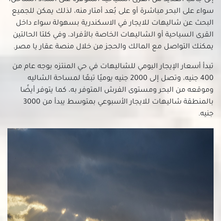
سواء على البحر مباشرة أو على بُعد أمتار منه، لذلك يمكن للجميع
شاليهات للإيجار في كورنيش الإسكندرية
البحث عن شاليهات للايجار في الاسكندرية بسهولة سواء داخل
شاليهات للإيجار في كوم الشقافة
القرى السياحية أو الشاليهات الخاصة بالأفراد، وفي كلتا الحالتين
شاليهات للإيجار في لوران
يمكنك التواصل مع المالك والحجز من خلال منصة عقار يا مصر.
شاليهات للإيجار في محرم بك
تبدأ أسعار الإيجار اليومي للشاليهات في حي المنتزه بوجه عام من
شاليهات للإيجار في ميامي
400 جنيه، وتصل إلى 2000 جنيه يوميًا تبعًا لمساحة الشاليه
شاليهات للإيجار في مينا البصل
وموقعه من البحر ومستوى الفرش المتوفر به، كما يتوفر أيضًا
بالمنطقة شاليهات للايجار الأسبوعي بمتوسط يبدأ من 3000
جنيه.