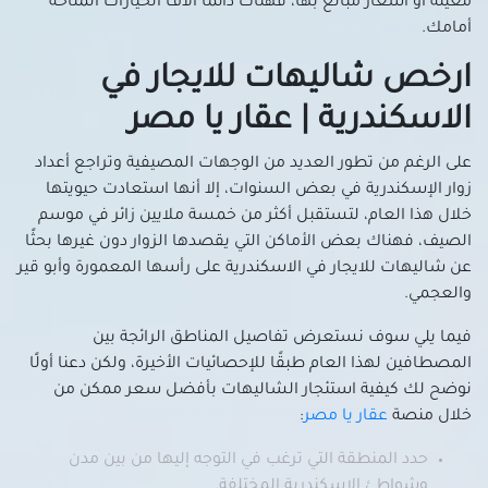
شاليهات للإيجار في الفلكي
معينة أو أسعار مُبالغ بها، فهناك دائمًا آلاف الخيارات المتاحة
أمامك.
شاليهات للإيجار في اللبان
شاليهات للايجار في المعمورة
ارخص شاليهات للايجار في
شاليهات للإيجار في المكس
الاسكندرية | عقار يا مصر
شاليهات للإيجار في المنتزة
شاليهات للإيجار في المندرة
على الرغم من تطور العديد من الوجهات المصيفية وتراجع أعداد
زوار الإسكندرية في بعض السنوات، إلا أنها استعادت حيويتها
شاليهات للإيجار في المنشية
خلال هذا العام، لتستقبل أكثر من خمسة ملايين زائر في موسم
شاليهات للإيجار في الهانوفيل
الصيف، فهناك بعض الأماكن التي يقصدها الزوار دون غيرها بحثًا
شاليهات للإيجار في الورديان
عن شاليهات للايجار في الاسكندرية على رأسها المعمورة وأبو قير
شاليهات للإيجار في باب شرقى
والعجمي.
شاليهات للإيجار في باكوس
فيما يلي سوف نستعرض تفاصيل المناطق الرائجة بين
شاليهات للإيجار في بحرى والأنفوشى
المصطافين لهذا العام طبقًا للإحصائيات الأخيرة، ولكن دعنا أولًا
شاليهات للإيجار في برج العرب الجديده
نوضح لك كيفية استئجار الشاليهات بأفضل سعر ممكن من
شاليهات للإيجار في برج العرب
خلال منصة
عقار يا مصر
:
شاليهات للإيجار في جاناكليس
حدد المنطقة التي ترغب في التوجه إليها من بين مدن
شاليهات للإيجار في جليم
وشواطئ الإسكندرية المختلفة.