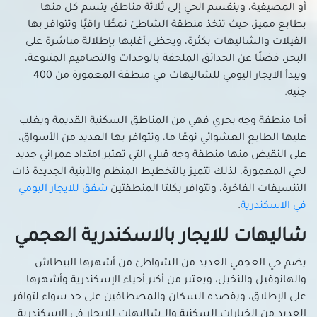
أو المصيفية، وينقسم الحي إلى ثلاثة مناطق يتسم كل منها
بطابع مميز، حيث تتخذ منطقة الشاطئ نمطًا راقيًا وتتوافر بها
الفيلات والشاليهات بكثرة، ويحظى أغلبها بإطلالة مباشرة على
البحر، فضلًا عن الحدائق الملحقة بالوحدات والتصاميم المتنوعة،
ويبدأ الايجار اليومي للشاليهات في منطقة المعمورة من 400
جنيه.
أما منطقة وجه بحري فهي من المناطق السكنية القديمة ويغلب
عليها الطابع العشوائي نوعًا ما، وتتوافر بها العديد من الأسواق،
على النقيض منها منطقة وجه قبلي التي تعتبر امتداد عمراني جديد
لحي المعمورة، لذلك تتميز بالتخطيط المنظم والأبنية الجديدة ذات
التنسيقات الفاخرة، وتتوافر بكلتا المنطقتين
شقق للايجار اليومي
في الاسكندرية
.
شاليهات للايجار بالاسكندرية العجمي
يضم حي العجمي العديد من الشواطئ من أشهرها البيطاش
والهانوفيل والنخيل، ويعتبر من أكبر أحياء الإسكندرية وأشهرها
على الإطلاق، ويقصده السكان والمصطافين على حد سواء لتوافر
العديد من الخيارات السكنية والـ شاليهات للايجار في الاسكندرية