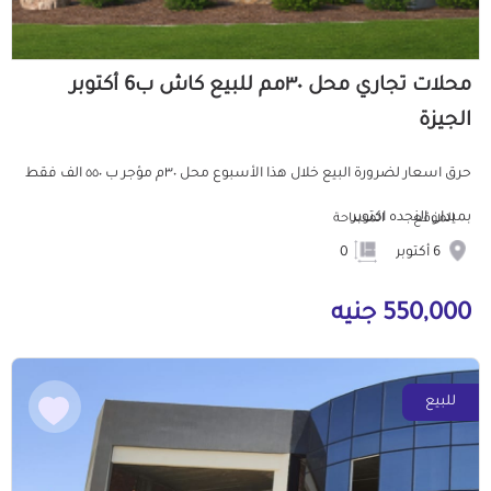
محلات تجاري محل ٣٠مم للبيع كاش ب6 أكتوبر
الجيزة
حرق اسعار لضرورة البيع خلال هذا الأسبوع محل ٣٠م مؤجر ب ٥٥٠ الف فقط
بميدان النجده اكتوبر
الموقع
المساحة
6 أكتوبر
0
550,000 جنيه
للبيع