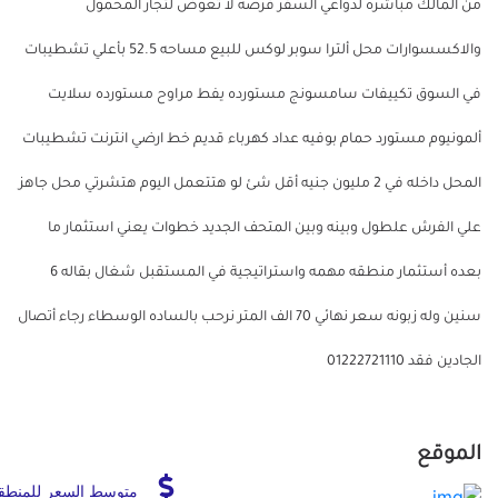
من المالك مباشره لدواعي السفر فرصه لا تعوض لتجار المحمول
والاكسسوارات محل ألترا سوبر لوكس للبيع مساحه 52.5 بأعلي تشطيبات
في السوق تكييفات سامسونج مستورده يفط مراوح مستورده سلايت
ألمونيوم مستورد حمام بوفيه عداد كهرباء قديم خط ارضي انترنت تشطيبات
المحل داخله في 2 مليون جنيه أقل شئ لو هتتعمل اليوم هتشرتي محل جاهز
علي الفرش علطول وبينه وبين المتحف الجديد خطوات يعني استثمار ما
بعده أستثمار منطقه مهمه واستراتيجية في المستقبل شغال بقاله 6
سنين وله زبونه سعر نهائي 70 الف المتر نرحب بالساده الوسطاء رجاء أتصال
الجادين فقد 01222721110
الموقع
متوسط السعر للمنطق