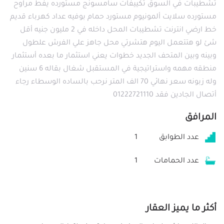
تشطيبات في السوق تكييفات سامسونج مستورده يفط مراوح
مستورده سلايت ألمونيوم مستورد حمام بوفيه عداد كهرباء قديم
خط ارضي انترنت تشطيبات المحل داخله في 2 مليون جنيه أقل
شئ لو هتتعمل اليوم هتشرتي محل جاهز علي الفرش علطول
وبينه وبين المتحف الجديد خطوات يعني استثمار ما بعده أستثمار
منطقه مهمه واستراتيجية في المستقبل شغال بقاله 6 سنين
وله زبونه سعر نهائي 70 الف المتر نرحب بالساده الوسطاء رجاء
أتصال الجادين فقد 01222721110
المرافق
عدد الطوابق
1
عدد الحمامات
1
أكثر ما يميز العقار