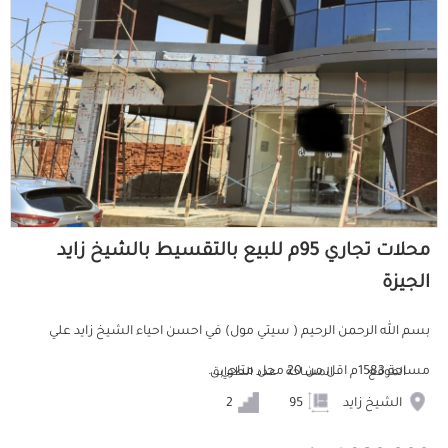
محلات تجاري 95م للبيع بالتقسيط بالشيخ زايد
الجيزة
بسم الله الرحمن الرحيم ( سيتي مول) في احسن احياء الشيخ زايد علي
مساحة 1583م اقل من 20 محل متاحي...
الموقع
المساحة
عدد الطوابق
الشيخ زايد
95
2