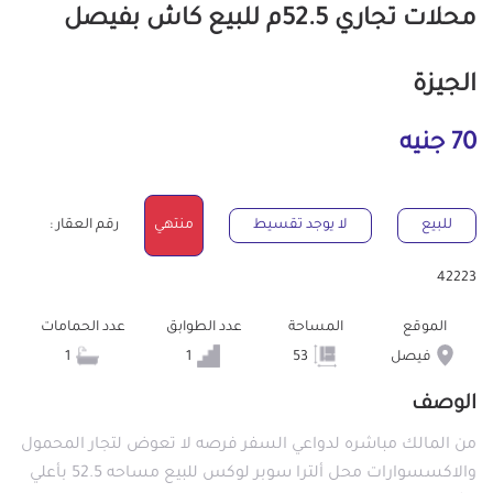
محلات تجاري 52.5م للبيع كاش بفيصل
الجيزة
70 جنيه
للبيع
لا يوجد تقسيط
منتهي
رقم العقار :
42223
الموقع
المساحة
عدد الطوابق
عدد الحمامات
فيصل
53
1
1
الوصف
من المالك مباشره لدواعي السفر فرصه لا تعوض لتجار المحمول
والاكسسوارات محل ألترا سوبر لوكس للبيع مساحه 52.5 بأعلي