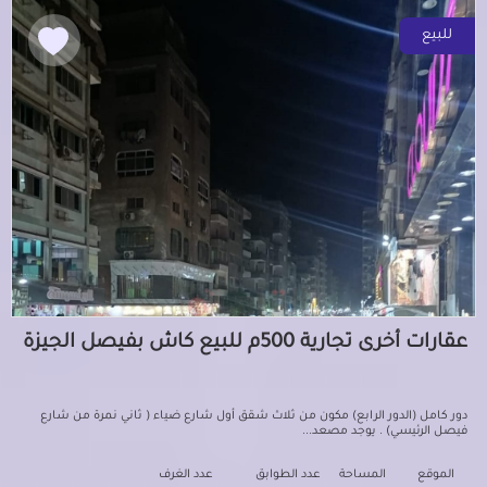
للبيع
عقارات أخرى تجارية 500م للبيع كاش بفيصل الجيزة
دور كامل (الدور الرابع) مكون من ثلاث شقق أول شارع ضياء ( ثاني نمرة من شارع
فيصل الرئيسي) . يوجد مصعد...
الموقع
المساحة
عدد الطوابق
عدد الغرف