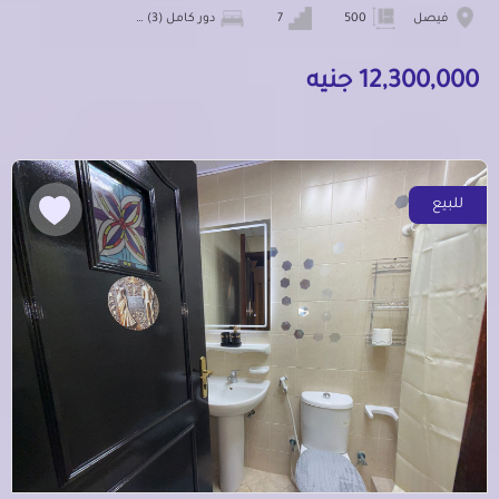
فيصل
500
7
دور كامل (3) شقق
12,300,000 جنيه
للبيع