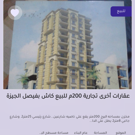
للبيع
عقارات أخرى تجارية 200م للبيع كاش بفيصل الجيزة
مخزن بمساحه البرج 200متر يقع علي ناصيه شارعين...شارع رئيسي 25متر2. وشارع
جانبي 8متر2 يطل علي الدا...
الموقع
المساحة
عام البناء
مساحة مسطح البناء