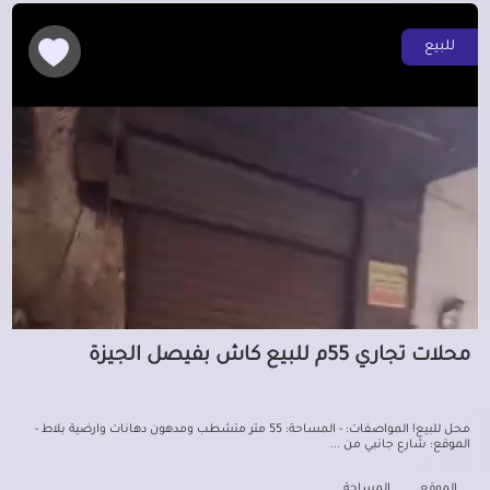
للبيع
محلات تجاري 55م للبيع كاش بفيصل الجيزة
محل للبيع! المواصفات: - المساحة: 55 متر متشطب ومدهون دهانات وارضية بلاط -
الموقع: شارع جانبي من ...
الموقع
المساحة