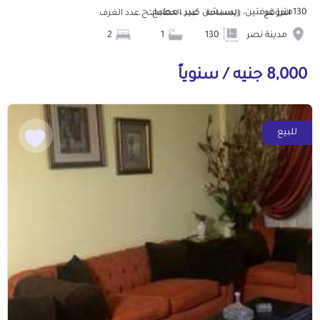
130متر( غرفتين، ريسبشن كبير ، مطبخ، ح...
الموقع
المساحة
عدد الحمامات
عدد الغرف
مدينة نصر
130
1
2
8,000 جنيه / سنوياً
للبيع