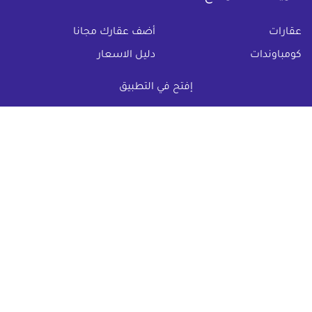
(current)
عقارات
أضف عقارك مجانا
كومباوندات
دليل الاسعار
المقالات العقارية
عن عقار يا مصر
إفتح في التطبيق
س & ج
تواصل معنا
اتفاقية الخصوصية
تواصل معنا عبر
البريد الالكترونى :
info@aqaryamasr.com
مواقع التواصل الاجتماعى