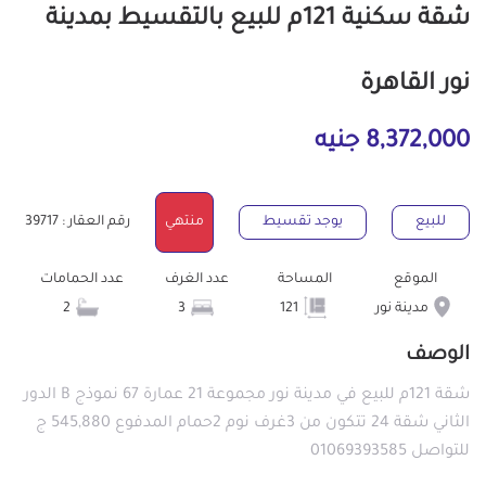
شقة سكنية 121م للبيع بالتقسيط بمدينة
نور القاهرة
8,372,000 جنيه
للبيع
يوجد تقسيط
منتهي
رقم العقار : 39717
الموقع
المساحة
عدد الغرف
عدد الحمامات
مدينة نور
121
3
2
الوصف
شقة 121م للبيع في مدينة نور مجموعة 21 عمارة 67 نموذج B الدور
الثاني شقة 24 تتكون من 3غرف نوم 2حمام المدفوع 545,880 ج
للتواصل 01069393585