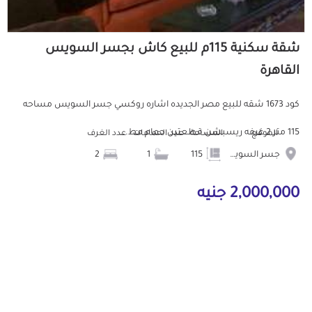
شقة سكنية 115م للبيع كاش بجسر السويس
القاهرة
كود 1673 شقه للبيع مصر الجديده اشاره روكسي جسر السويس مساحه
115 متر 2 غرفه ريسبشن قطعتين حمام مط...
الموقع
المساحة
عدد الحمامات
عدد الغرف
جسر السويس
115
1
2
2,000,000 جنيه