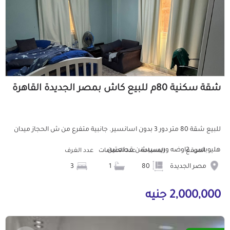
شقة سكنية 80م للبيع كاش بمصر الجديدة القاهرة
للبيع شقة 80 متر دور 3 بدون اسانسير. جانبية متفرع من ش الحجاز ميدان
هليوبلس. 2اوضه وريسيبشن قطعتين...
الموقع
المساحة
عدد الحمامات
عدد الغرف
مصر الجديدة
80
1
3
2,000,000 جنيه