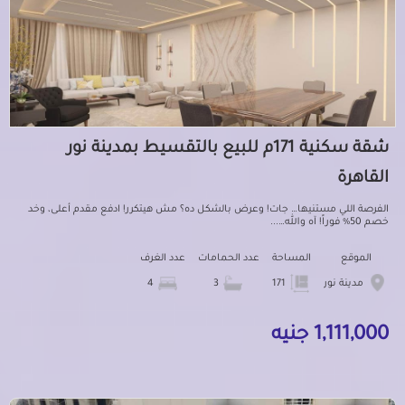
شقة سكنية 171م للبيع بالتقسيط بمدينة نور
القاهرة
الفرصة اللي مستنيها… جات! وعرض بالشكل ده؟ مش هيتكرر! ادفع مقدم أعلى، وخد
خصم 50% فوراً! آه والله…...
الموقع
المساحة
عدد الحمامات
عدد الغرف
مدينة نور
171
3
4
1,111,000 جنيه