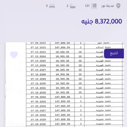
مدينة نور
121
2
3
8,372,000 جنيه
للبيع