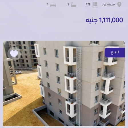
مدينة نور
171
3
4
1,111,000 جنيه
للبيع