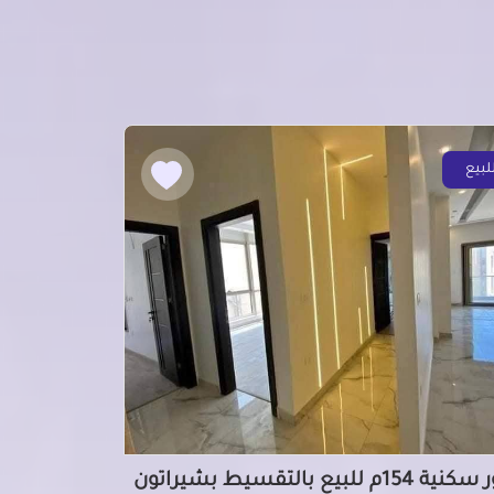
لبيع
دور سكنية 154م للبيع بالتقسيط بشيراتون