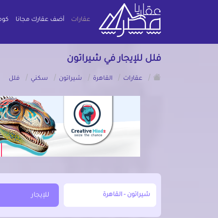
عقارات
أضف عقارك مجانا
كوم
فلل للإيجار في شيراتون
/
/
/
/
/
عقارات
القاهرة
شيراتون
سكني
فلل
أبحث عن مدينة, محافظة, حي
للإيجار