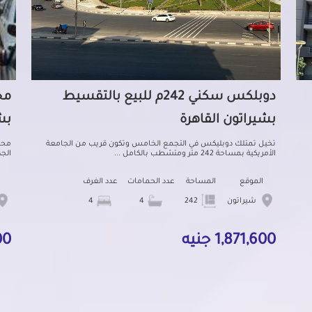
دوبلكس سكني 242م للبيع بالتقسيط
بشيراتون القاهرة
بش
تخيل تمتلك دوبليكس في التجمع الخامس وتكون قريب من الجامعة
محل
الأمريكية بمساحة 242 متر ومتشطب بالكامل ...
الج
الموقع
المساحة
عدد الحمامات
عدد الغرف
شيراتون
242
4
4
1,871,600 جنيه
0,000