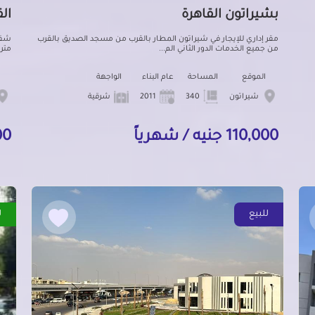
بشيراتون القاهرة
ال
مقر إداري للإيجار في شيراتون المطار بالقرب من مسجد الصديق بالقرب
من جميع الخدمات الدور الثاني الم...
متر
الموقع
المساحة
عام البناء
الواجهة
شيراتون
340
2011
شرقية
110,000 جنيه / شهرياً
000
للبيع
ل