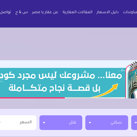
باوندات
دليل الاسعار
المقالات العقارية
عن عقار يا مصر
س & ج
تواصل 
السعر
سكني
فلل