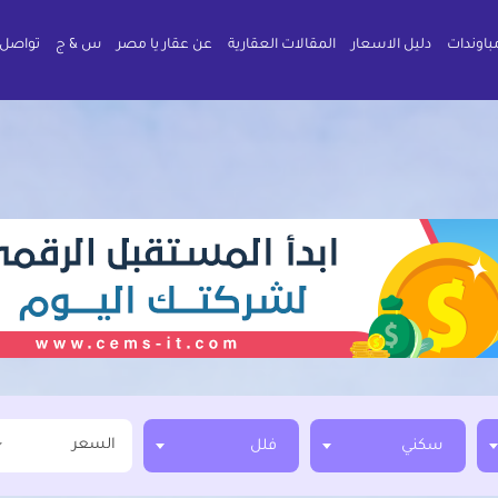
باوندات
دليل الاسعار
المقالات العقارية
عن عقار يا مصر
س & ج
تواصل 
السعر
سكني
فلل