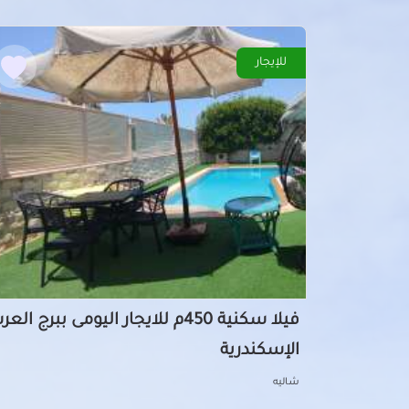
للإيجار
فيلا سكنية 450م للايجار اليومى ببرج الع
الإسكندرية
شاليه