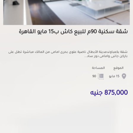
شقة سكنية 90م للبيع كاش ب15 مايو القاهرة
شقة بكمباوندمدينة الأبطال ناصية علوى بحرى امامى من المالك مباشرة تطل على
باركن جانبى وامامى دور ساد...
الموقع
المساحة
15 مايو
90
875,000 جنيه