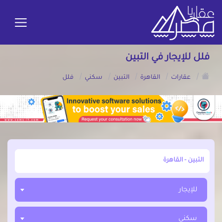
فلل للإيجار في التبين
/
/
/
/
/
عقارات
القاهرة
التبين
سكني
فلل
أبحث عن مدينة, محافظة, حي
للإيجار
سكني