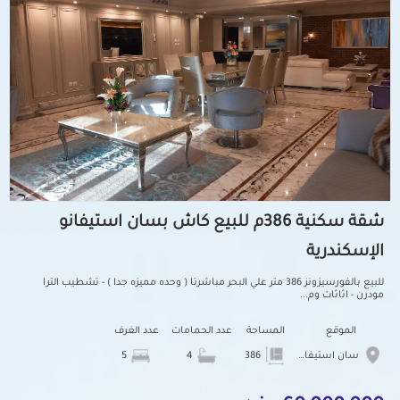
شقة سكنية 386م للبيع كاش بسان استيفانو
الإسكندرية
للبيع بالفورسيزونز 386 متر علي البحر مباشرتا ( وحده مميزه جدا ) - تشطيب الترا
مودرن - اثاثات وم...
الموقع
المساحة
عدد الحمامات
عدد الغرف
سان استيفانو
386
4
5