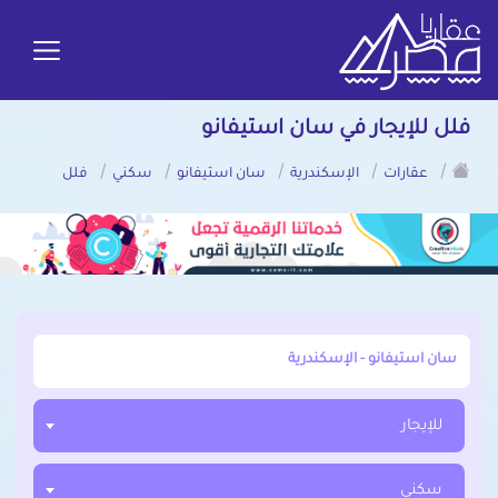
فلل للإيجار في سان استيفانو
/
/
/
/
/
عقارات
الإسكندرية
سان استيفانو
سكني
فلل
أبحث عن مدينة, محافظة, حي
للإيجار
سكني