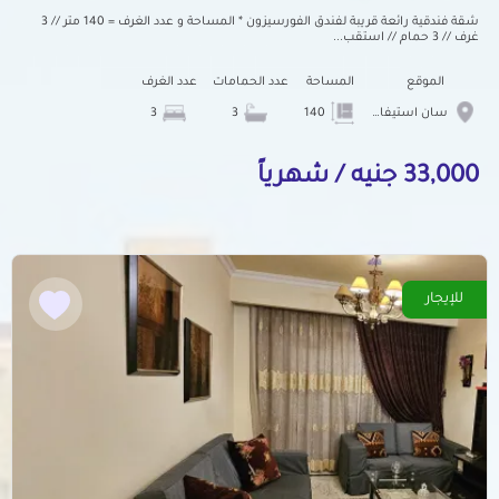
شقة فندقية رائعة قريبة لفندق الفورسيزون * المساحة و عدد الغرف = 140 متر // 3
غرف // 3 حمام // استقب...
الموقع
المساحة
عدد الحمامات
عدد الغرف
سان استيفانو
140
3
3
33,000 جنيه / شهرياً
للإيجار