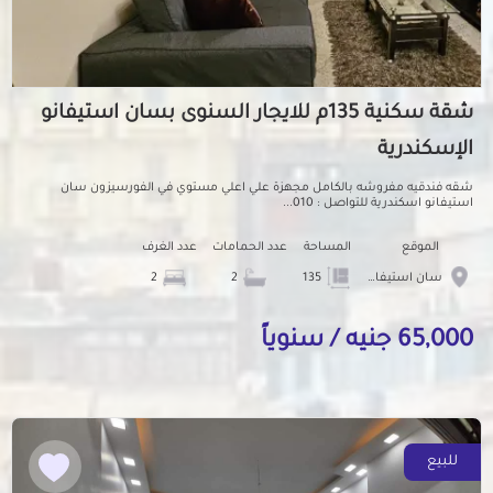
شقة سكنية 135م للايجار السنوى بسان استيفانو
الإسكندرية
شقه فندقيه مفروشه بالكامل مجهزة علي اعلي مستوي في الفورسيزون سان
استيفانو اسكندرية للتواصل : 010...
الموقع
المساحة
عدد الحمامات
عدد الغرف
سان استيفانو
135
2
2
65,000 جنيه / سنوياً
للبيع