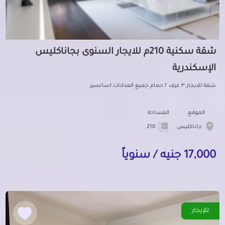
شقة سكنية 210م للايجار السنوى بجاناكليس
الإسكندرية
شقة للايجار ٣ غرف ٢ حمام جميع العدادات اسانسير
الموقع
المساحة
جاناكليس
210
17,000 جنيه / سنوياً
للإيجار