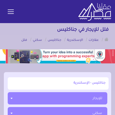
فلل للإيجار في جناكليس
/
/
/
/
/
عقارات
الإسكندرية
جناكليس
سكني
فلل
أبحث عن مدينة, محافظة, حي
للإيجار
سكني