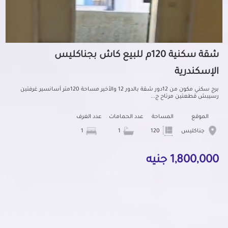
شقة سكنية 120م للبيع كاش بجناكليس
الإسكندرية
برج سكني مكون من 12دور شقة بالدور 12 والأخير مساحة 120متر أسانسير غرفتين
رسيبش قطعتين مرتاح ج...
الموقع
المساحة
عدد الحمامات
عدد الغرف
جناكليس
120
1
1
1,800,000 جنيه