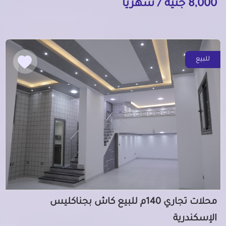
8,000 جنيه / شهرياً
للبيع
محلات تجاري 140م للبيع كاش بجناكليس
الإسكندرية