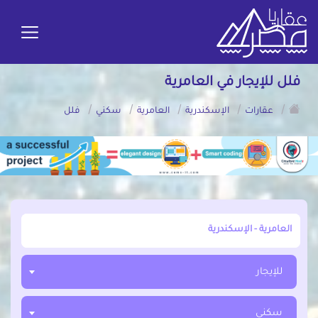
فلل للإيجار في العامرية
/
/
/
/
/
عقارات
الإسكندرية
العامرية
سكني
فلل
أبحث عن مدينة, محافظة, حي
للإيجار
سكني