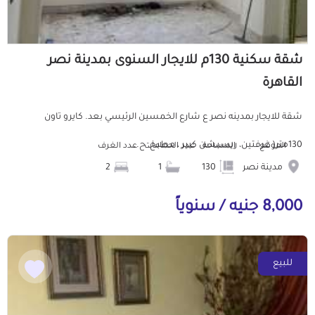
شقة سكنية 130م للايجار السنوى بمدينة نصر
القاهرة
شقة للايجار بمدينه نصر ع شارع الخمسين الرئيسي بعد. كايرو تاون
130متر( غرفتين، ريسبشن كبير ، مطبخ، ح...
الموقع
المساحة
عدد الحمامات
عدد الغرف
مدينة نصر
130
1
2
8,000 جنيه / سنوياً
للبيع