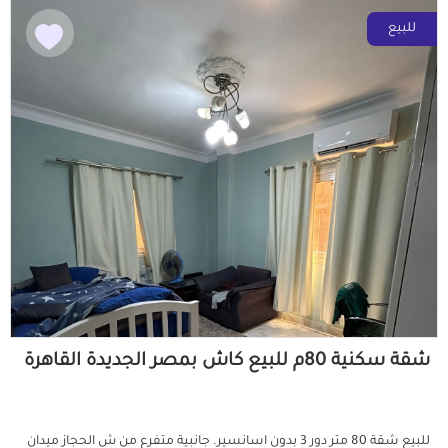
للبيع
شقة سكنية 80م للبيع كاش بمصر الجديدة القاهرة
للبيع شقة 80 متر دور 3 بدون اسانسير. جانبية متفرع من ش الحجاز ميدان