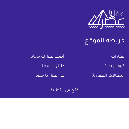
خريطة الموقع
(current)
عقارات
أضف عقارك مجانا
كومباوندات
دليل الاسعار
المقالات العقارية
عن عقار يا مصر
س & ج
تواصل معنا
إفتح في التطبيق
اتفاقية الخصوصية
تواصل معنا عبر
البريد الالكترونى :
info@aqaryamasr.com