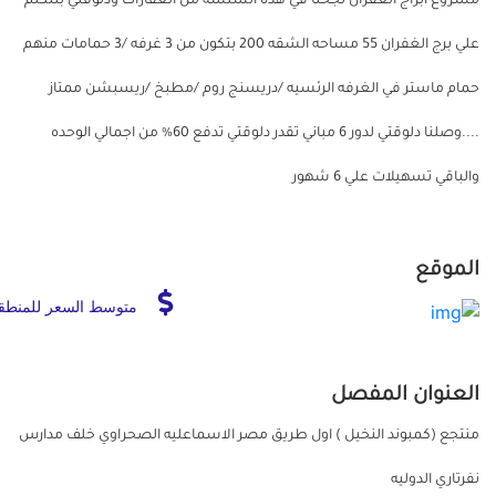
مشروع ابراج الغفران نجحنا في هذه السلسه من العقارات ودلوقتي بنتكلم
علي برج الغفران 55 مساحه الشقه 200 بتكون من 3 غرفه /3 حمامات منهم
حمام ماستر في الغرفه الرئسيه /دريسنج روم /مطبخ /ريسبشن ممتاز
....وصلنا دلوقتي لدور 6 مباني تقدر دلوقتي تدفع 60% من اجمالي الوحده
والباقي تسهيلات علي 6 شهور
الموقع
متوسط السعر للمنطق
العنوان المفصل
منتجع (كمبوند النخيل ) اول طريق مصر الاسماعليه الصحراوي خلف مدارس
نفرتاري الدوليه