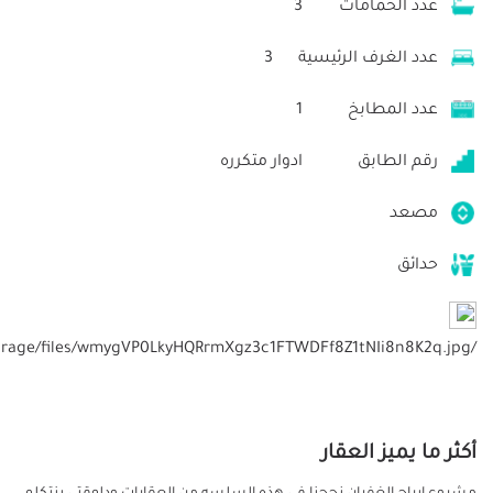
عدد الحمامات
3
عدد الغرف الرئيسية
3
عدد المطابخ
1
رقم الطابق
ادوار متكرره
مصعد
حدائق
/storage/files/wmygVP0LkyHQRrmXgz3c1FTWDFf8Z1tNIi8n8K2q.jpg
أكثر ما يميز العقار