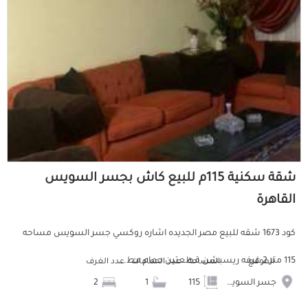
شقة سكنية 115م للبيع كاش بجسر السويس
القاهرة
كود 1673 شقه للبيع مصر الجديده اشاره روكسي جسر السويس مساحه
115 متر 2 غرفه ريسبشن قطعتين حمام مط...
الموقع
المساحة
عدد الحمامات
عدد الغرف
جسر السويس
115
1
2