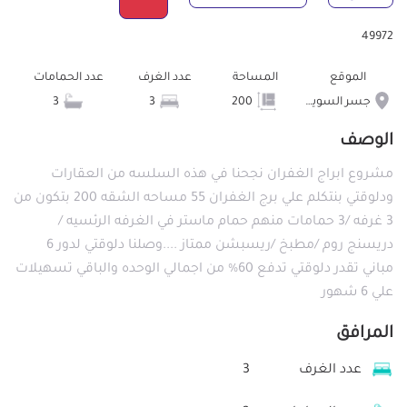
49972
الموقع
المساحة
عدد الغرف
عدد الحمامات
جسر السويس الجديدة
200
3
3
الوصف
مشروع ابراج الغفران نجحنا في هذه السلسه من العقارات
ودلوقتي بنتكلم علي برج الغفران 55 مساحه الشقه 200 بتكون من
3 غرفه /3 حمامات منهم حمام ماستر في الغرفه الرئسيه /
دريسنج روم /مطبخ /ريسبشن ممتاز ....وصلنا دلوقتي لدور 6
مباني تقدر دلوقتي تدفع 60% من اجمالي الوحده والباقي تسهيلات
علي 6 شهور
المرافق
عدد الغرف
3