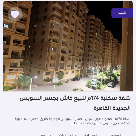
للبيع
شقة سكنية 174م للبيع كاش بجسر السويس
الجديدة القاهرة
شقة 174م - كمبوند مون سيتي - جسر السويس الجديدة طريق مصر اسماعيلية -
واجهه بحري شرقي متكرر - نصف تشط...
الموقع
المساحة
عدد الحمامات
عدد الغرف