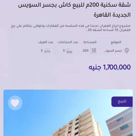
شقة سكنية 200م للبيع كاش بجسر السويس
الجديدة القاهرة
مشروع ابراج الغفران نجحنا في هذه السلسه من العقارات ودلوقتي بنتكلم علي برج
الغفران 55 مساحه الشقه 20...
الموقع
المساحة
عدد الحمامات
عدد الغرف
جسر السويس الجديدة
200
3
3
1,700,000 جنيه
للبيع