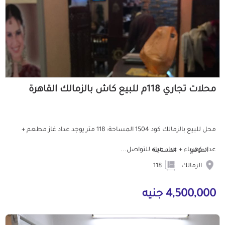
محلات تجاري 118م للبيع كاش بالزمالك القاهرة
محل للبيع بالزمالك كود 1504 المساحة: 118 متر يوجد عداد غاز مطعم +
عداد كهرباء + عداد مياه للتواصل...
الموقع
المساحة
الزمالك
118
4,500,000 جنيه