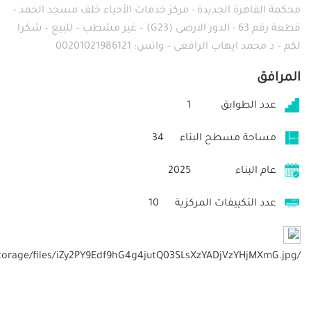
محكمة القاهرة الجديدة - مركز خدمات الأحياء خلف مسجد الحمد -
قطعة رقم 63 - الدور الارضى (G23) – غير مشطب – للبيع – شكرا
لكم – د محمد ايهاب الرافعى – واتس: 00201021986121
المرافق
عدد الطوابق
1
مساحة مسطح البناء
34
عام البناء
2025
عدد التكييفات المركزية
10
/storage/files/iZy2PY9Edf9hG4g4jutQ03SLsXzYADjVzYHjMXmG.jpg