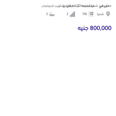
محل في شبرا الخيمه👌🏻 المكان: شار...
الموقع
المساحة
عدد الطوابق
عدد الحمامات
شبرا
110
2
2
800,000 جنيه