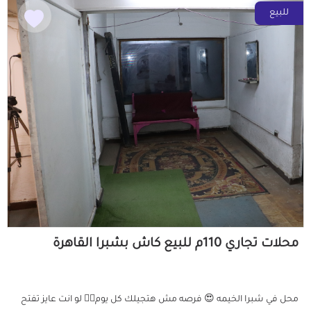
للبيع
محلات تجاري 110م للبيع كاش بشبرا القاهرة
محل في شبرا الخيمه 😍 فرصه مش هتجيلك كل يوم👌🏻 لو انت عايز تفتح