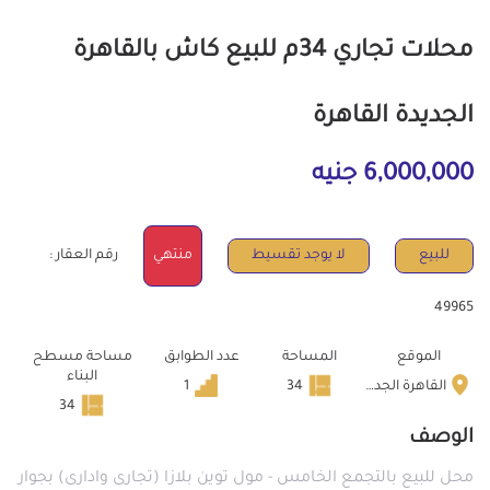
محلات تجاري 34م للبيع كاش بالقاهرة
الجديدة القاهرة
6,000,000 جنيه
للبيع
لا يوجد تقسيط
منتهي
رقم العقار :
49965
الموقع
المساحة
عدد الطوابق
مساحة مسطح
البناء
القاهرة الجديدة
34
1
34
الوصف
محل للبيع بالتجمع الخامس - مول توين بلازا (تجارى وادارى) بجوار