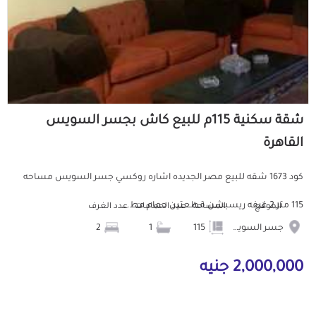
شقة سكنية 115م للبيع كاش بجسر السويس
القاهرة
كود 1673 شقه للبيع مصر الجديده اشاره روكسي جسر السويس مساحه
115 متر 2 غرفه ريسبشن قطعتين حمام مط...
الموقع
المساحة
عدد الحمامات
عدد الغرف
جسر السويس
115
1
2
2,000,000 جنيه