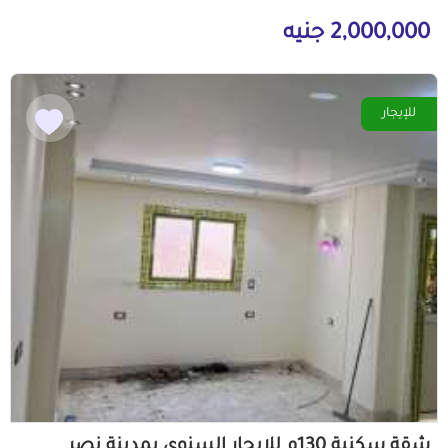
2,000,000 جنيه
للإيجار
شقة سكنية 130م للايجار السنوى بمدينة نصر