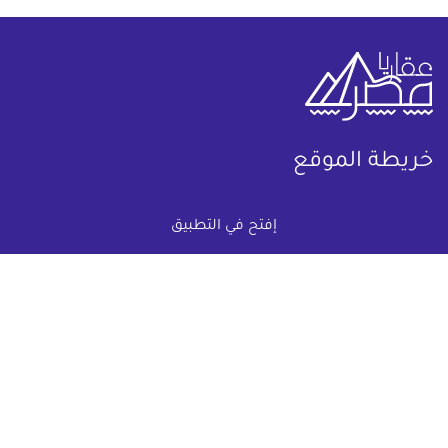
خريطة الموقع
(current)
عقارات
أضف عقارك مجانا
إفتح في التطبيق
كومباوندات
دليل الاسعار
المقالات العقارية
عن عقار يا مصر
س & ج
تواصل معنا
اتفاقية الخصوصية
تواصل معنا عبر