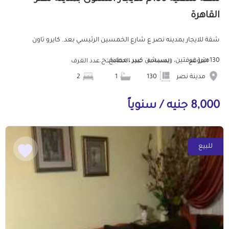
القاهرة
شقة للايجار بمدينه نصر ع شارع الخمسين الرئيسي بعد. كايرو تاون
130متر( غرفتين، ريسبشن كبير ، مطبخ، ح...
الموقع
المساحة
عدد الحمامات
عدد الغرف
مدينة نصر
130
1
2
8,000 جنيه / سنوياً
للبيع