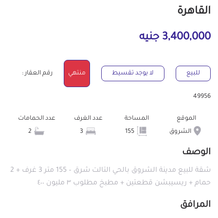
القاهرة
3,400,000 جنيه
للبيع
لا يوجد تقسيط
منتهي
رقم العقار :
49956
الموقع
المساحة
عدد الغرف
عدد الحمامات
الشروق
155
3
2
الوصف
شقة للبيع مدينة الشروق بالحي التالت شرق – 155 متر 3 غرف + 2
حمام + ريسيبشن قطعتين + مطبخ مطلوب ٣ مليون ٤٠٠
المرافق