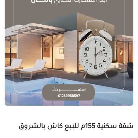
شقة سكنية 155م للبيع كاش بالشروق