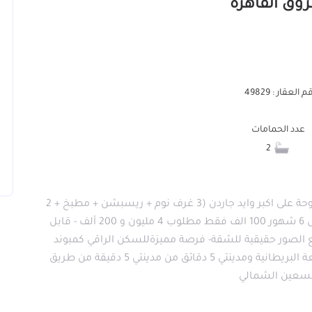
 العقار : 49829
عدد الحمامات
2
شقة 165متر كورنر دور رابع و بانوراما فيو إطلالة مفتوحة على اكبر وايد جاردن (3 غرف نوم + ريسبشن + مطبخ + 2
حمام) متبقى فقط 1,300,000 جنيه أقساط مريحة كل 6 شهور 100 الف فقط مطلوب 4 مليون و 200 ألف - قابل
 الحالي 3 مليون جنيه جميع الصور حقيقية للشقة- فرصة مميزةللسكن الراقي كمبوند
متكامل الخدمات بموقع استراتيجي مميز أمام الجامعة البريطانية ومدينتي 5 دقائق من مدينتي 5 دقيقة من طريق