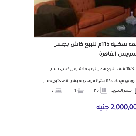
شقة سكنية 115م للبيع كاش بجسر
سويس القاهرة
كود 1673 شقه للبيع مصر الجديده اشاره روكسي جسر
السويس مساحه 115 متر 2 غرفه ريسبشن قطعتين حمام
الموقع
المساحة
عدد الحمامات
عدد الغرف
جسر السويس
115
1
2
..
2,000, جنيه