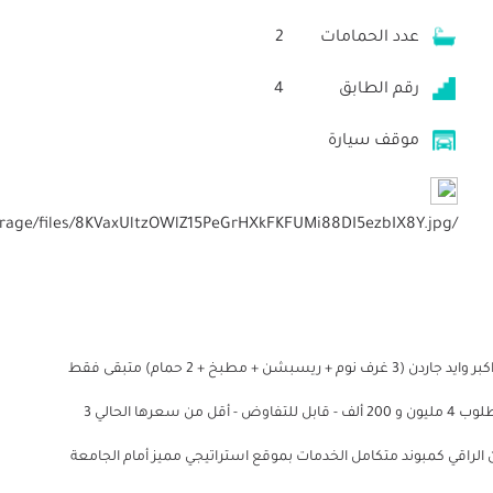
عدد الحمامات
2
رقم الطابق
4
موقف سيارة
/storage/files/8KVaxUltzOWlZ15PeGrHXkFKFUMi88DI5ezbIX8Y.jpg
شقة 165متر كورنر دور رابع و بانوراما فيو إطلالة مفتوحة على اكبر وايد جاردن (3 غرف نوم + ريسبشن + مطبخ + 2 حمام) متبقى فقط
1,300,000 جنيه أقساط مريحة كل 6 شهور 100 الف فقط مطلوب 4 مليون و 200 ألف - قابل للتفاوض - أقل من سعرها الحالي 3
لراقي كمبوند متكامل الخدمات بموقع استراتيجي مميز أمام الجامعة