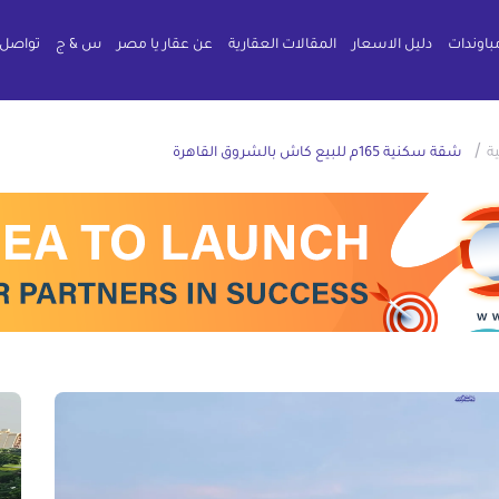
باوندات
دليل الاسعار
المقالات العقارية
عن عقار يا مصر
س & ج
تواصل 
/
ة
شقة سكنية 165م للبيع كاش بالشروق القاهرة