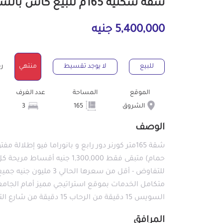
شقة سكنية 165م للبيع كاش بالشروق القاهرة
5,400,000 جنيه
للبيع
لا يوجد تقسيط
منتهي
رقم
الموقع
المساحة
عدد الغرف
الشروق
165
3
الوصف
للتفاوض - أقل من سعرها
السويس 15 دقيقة من الرحاب 15 دقيقة من شارع التسعين الشمالي
المرافق