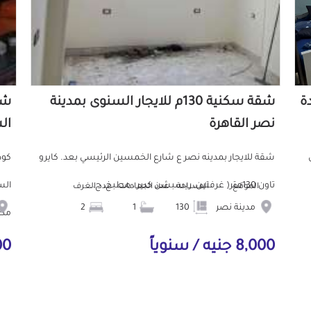
دة
شقة سكنية 130م للايجار السنوى بمدينة
نصر القاهرة
ال
ش
شقة للايجار بمدينه نصر ع شارع الخمسين الرئيسي بعد. كايرو
تاون 130متر( غرفتين، ريسبشن كبير ، مطبخ، ح...
الموقع
المساحة
عدد الحمامات
عدد الغرف
مدينة نصر
130
1
2
مط.
8,000 جنيه / سنوياً
000