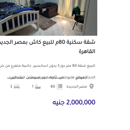
شقة سكنية 80م للبيع كاش بمصر الجدي
القاهرة
للبيع شقة 80 متر دور 3 بدون اسانسير. جانبية متفرع من 
الحجاز ميدان هليوبلس. 2اوضه وريسيبشن قطعتين...
الموقع
المساحة
عدد الحمامات
عدد الغرف
مصر الجديدة
80
1
3
2,000,000 جنيه