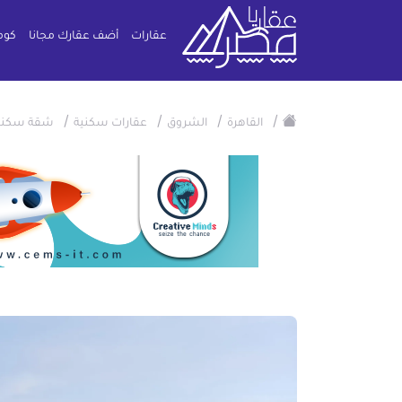
عقارات
أضف عقارك مجانا
كوم
/
/
/
/
القاهرة
الشروق
عقارات سكنية
شقة سكني