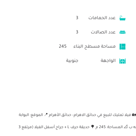
عدد الحمامات
3
عدد الصالات
3
مساحة مسطح البناء
245
الواجهة
جنوبية
حيم 🏡 فيلا تمليك للبيع في حدائق الاهرام– حدائق الأهرام 📍 الموقع: البوابة
الأولى – منطقة (ب) خطوات من شارع الثروة المعدنية منطقه ب 📐 المساحة: 245 م 🌳 حديقة حرف L + جراج أسفل الفيلا (مرتفع 3