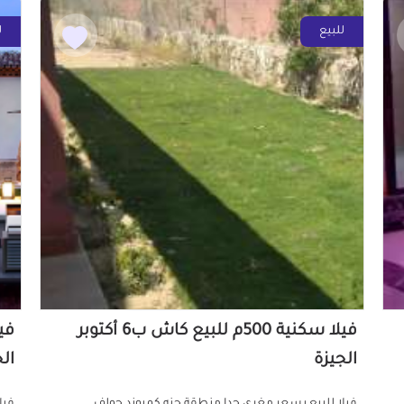
للبيع
ل
فيلا سكنية 500م للبيع كاش ب6 أكتوبر
الجيزة
ال
فيلا للبيع بسعر مغري جدا منطقة جنه كمبوند جولف
فيل