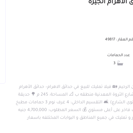
 العقار : 49817
عدد الحمامات
3
لرحمن الرحيم 🏡 فيلا تمليك للبيع في حدائق الاهرام– حدائق الأهرام
📍 الموقع: البوابة الأولى – منطقة (ب) خطوات من شارع الثروة المعدنية منطقه ب 📐 المساحة: 245 م 🌳 حديقة
حرف L + جراج أسفل الفيلا (مرتفع 3 درجات عن مستوى الشارع) 🛋 التقسيم الداخلي: 4 غرف نوم 3 حمامات مطبخ
ريسبشن 3 قطع ✨ مواصفات وتشطيبات: تشطيب فاخر على أعلى مستوي 💰 السعر المطلوب: 4,700,000 جنيه
و تمليك في جميع المناطق و البوابات المختلفه باسعار