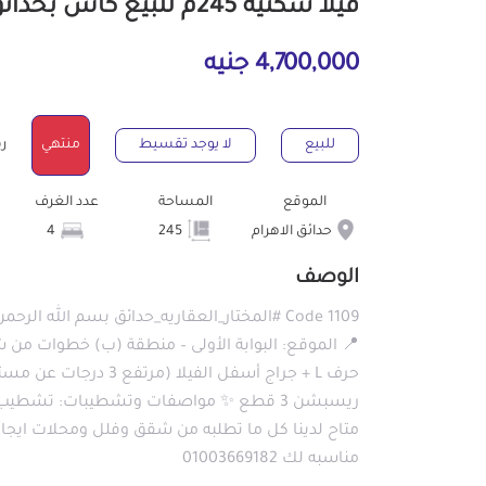
فيلا سكنية 245م للبيع كاش بحدائق الاهرام الجيزة
4,700,000 جنيه
للبيع
لا يوجد تقسيط
منتهي
رقم
الموقع
المساحة
عدد الغرف
حدائق الاهرام
245
4
الوصف
Code 1109 #المختار_العقاريه_حدائق بسم الله ا
متاح لدينا كل ما تطلبه من شقق وفلل ومحلات ايجار 
مناسبه لك 01003669182