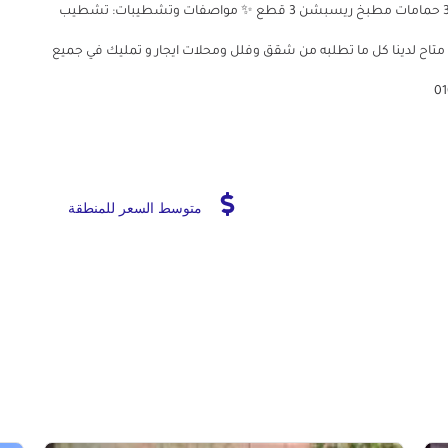
درجات عن مستوى الشارع) 🛋 التقسيم الداخلي: 4 غرف نوم 3 حمامات مطبخ ريسبشن 3 قطع ✨ مواصفات وتشطيبات: تشطيب
 أعلى مستوي 💰 السعر المطلوب: 4,700,000 جنيه متاح لدينا كل ما تطلبه من شقق وفلل ومحلات ايجار و تمليك في جميع
متوسط السعر للمنطقة