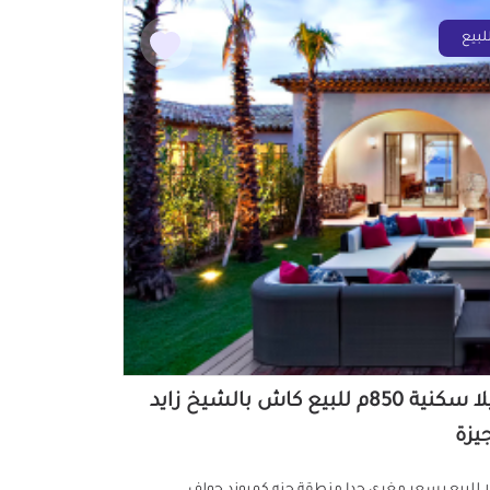
لبيع
فيلا سكنية 850م للبيع كاش بالشيخ زايد
جيزة
ا للبيع بسعر مغري جدا منطقة جنه كمبوند جولف