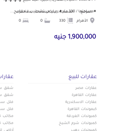
♦️مساحتها / 330 متر ♦️دور ارضى تشطيب فندقة بج...
الموقع
المساحة
عدد الحمامات
عدد الغرف
الأهرام
330
0
0
1,900,000 جنيه
عقارات للبيع
عقارات
عقارات مصر
شقق سكن
عقارات القاهرة
شقق سكن
عقارات الاسكندرية
فلل سكني
كبموندات القاهرة
فلل سكني
كمبوندات الغردقة
مكاتب تج
كمبوندات شرم الشيخ
مكاتب تج
كمبوندات دهب
أراضي لل