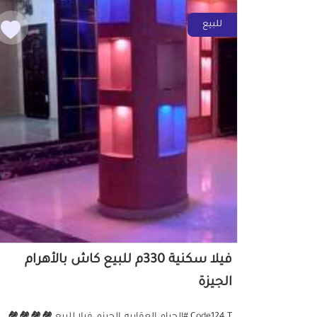
للبيع
فيلا سكنية 330م للبيع كاش بالأهرام
الجيزة
Code124 T #الحياه_العقاريه_الجيزه ،فيلا للبيع 🏘️🏘️🏘️🏘️