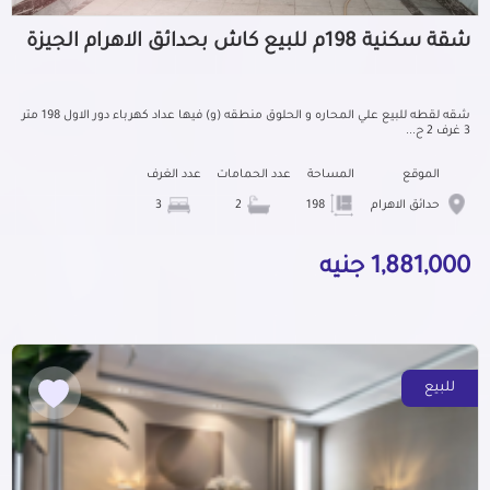
شقة سكنية 198م للبيع كاش بحدائق الاهرام الجيزة
شقه لقطه للبيع علي المحاره و الحلوق منطقه (و) فيها عداد كهرباء دور الاول 198 متر
3 غرف 2 ح...
الموقع
المساحة
عدد الحمامات
عدد الغرف
حدائق الاهرام
198
2
3
1,881,000 جنيه
للبيع