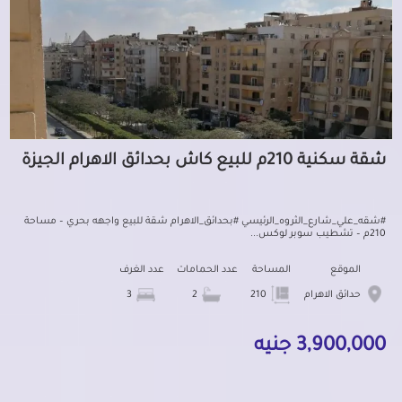
شقة سكنية 210م للبيع كاش بحدائق الاهرام الجيزة
#شقه_علي_شارع_الثروه_الرئيسي #بحدائق_الاهرام شقة للبيع واجهه بحري – مساحة
210م – تشطيب سوبر لوكس...
الموقع
المساحة
عدد الحمامات
عدد الغرف
حدائق الاهرام
210
2
3
3,900,000 جنيه