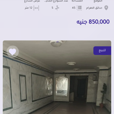
الموقع
المساحة
عدد الشوارع المحيطه
عرض الشارع
حدائق الاهرام
45
5
12 متر
850,000 جنيه
للبيع