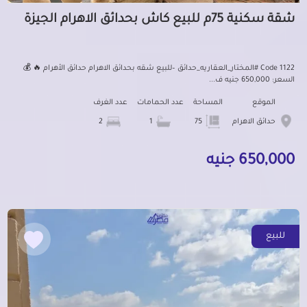
شقة سكنية 75م للبيع كاش بحدائق الاهرام الجيزة
Code 1122 #المختار_العقاريه_حدائق –للبيع شقه بحدائق الاهرام حدائق الأهرام 🔥 💰
السعر: 650,000 جنيه ف...
الموقع
المساحة
عدد الحمامات
عدد الغرف
حدائق الاهرام
75
1
2
650,000 جنيه
للبيع