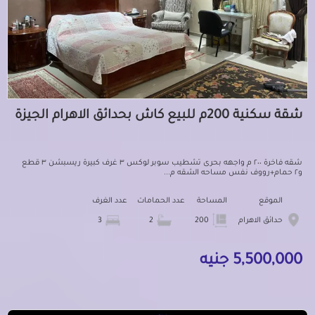
شقة سكنية 200م للبيع كاش بحدائق الاهرام الجيزة
شقه فاخرة ٢٠٠ م واجهه بحرى تشطيب سوبر لوكس ٣ غرف كبيرة ريسبشن ٣ قطع
و٢ حمام+رووف نفس مساحه الشقه م...
الموقع
المساحة
عدد الحمامات
عدد الغرف
حدائق الاهرام
200
2
3
5,500,000 جنيه