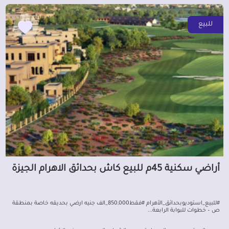
للبيع
أراضي سكنية 45م للبيع كاش بحدائق الاهرام الجيزة
#للبيع_استوديوبحدائق_الأهرام #فقط850,000_الف جنيه ارضي بحديقه خاصة بمنطقة
ص – خطوات للبوابة الرابعة...