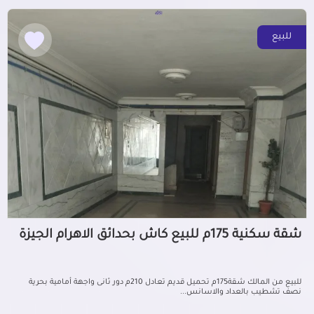
للبيع
شقة سكنية 175م للبيع كاش بحدائق الاهرام الجيزة
للبيع من المالك شقة175م تحميل قديم تعادل 210م دور ثانى واجهة أمامية بحرية
نصف تشطيب بالعداد والاسانس...