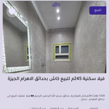
للبيع
فيلا سكنية 245م للبيع كاش بحدائق الاهرام الجيزة
Code 1109 #المختار_العقاريه_حدائق بسم الله الرحمن الرحيم 🏡 فيلا تمليك للبيع في
حدائق الاهرام– حدائ...
الموقع
المساحة
عدد الطوابق
عدد الحمامات