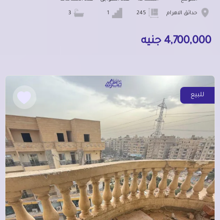
حدائق الاهرام
245
1
3
4,700,000 جنيه
للبيع