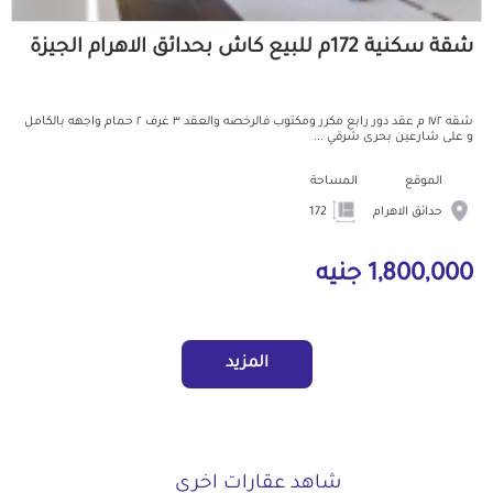
شقة سكنية 172م للبيع كاش بحدائق الاهرام الجيزة
شقه ١٧٢ م عقد دور رابع مكرر ومكتوب فالرخصه والعقد ٣ غرف ٢ حمام واجهه بالكامل
و على شارعين بحرى شرقي ...
الموقع
المساحة
حدائق الاهرام
172
1,800,000 جنيه
المزيد
شاهد عقارات اخرى