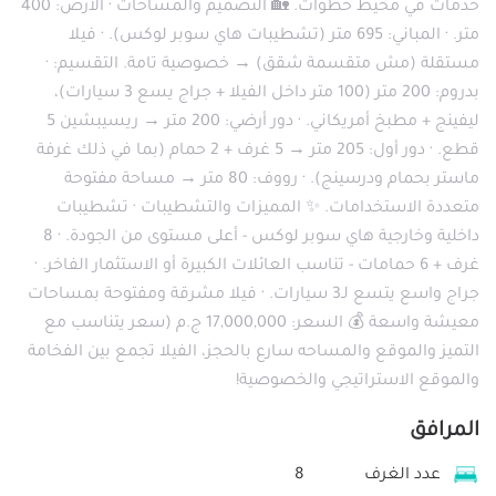
خدمات في محيط خطوات. 🏡 التصميم والمساحات · الأرض: 400
متر. · المباني: 695 متر (تشطيبات هاي سوبر لوكس). · فيلا
مستقلة (مش متقسمة شقق) → خصوصية تامة. التقسيم: ·
بدروم: 200 متر (100 متر داخل الفيلا + جراج يسع 3 سيارات)،
ليفينج + مطبخ أمريكاني. · دور أرضي: 200 متر → ريسيبشين 5
قطع. · دور أول: 205 متر → 5 غرف + 2 حمام (بما في ذلك غرفة
ماستر بحمام ودرسينج). · رووف: 80 متر → مساحة مفتوحة
متعددة الاستخدامات. ✨ المميزات والتشطيبات · تشطيبات
داخلية وخارجية هاي سوبر لوكس - أعلى مستوى من الجودة. · 8
غرف + 6 حمامات - تناسب العائلات الكبيرة أو الاستثمار الفاخر. ·
جراج واسع يتسع لـ3 سيارات. · فيلا مشرقة ومفتوحة بمساحات
معيشة واسعة 💰 السعر: 17,000,000 ج.م (سعر يتناسب مع
التميز والموقع والمساحه سارع بالحجز، الفيلا تجمع بين الفخامة
والموقع الاستراتيجي والخصوصية!
المرافق
عدد الغرف
8