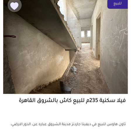
للبيع
فيلا سكنية 235م للبيع كاش بالشروق القاهرة
تاون هاوس للبيع في ديفينا جاردنز مدينة الشروق عباره عن: الدور الارضي: