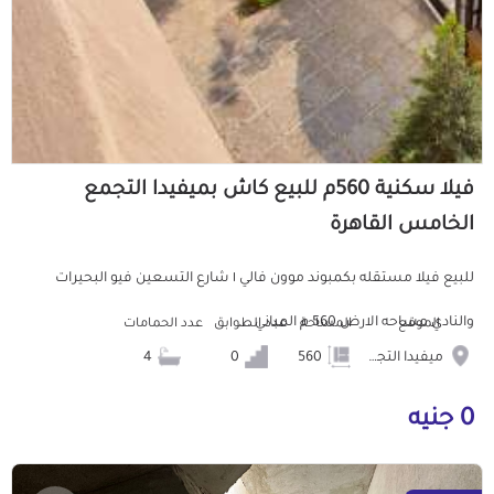
فيلا سكنية 560م للبيع كاش بميفيدا التجمع
الخامس القاهرة
للبيع فيلا مستقله بكمبوند موون فالي ١ شارع التسعين فيو البحيرات
والنادي مساحه الارض 560 م المباني ...
الموقع
المساحة
عدد الطوابق
عدد الحمامات
ميفيدا التجمع الخامس
560
0
4
0 جنيه