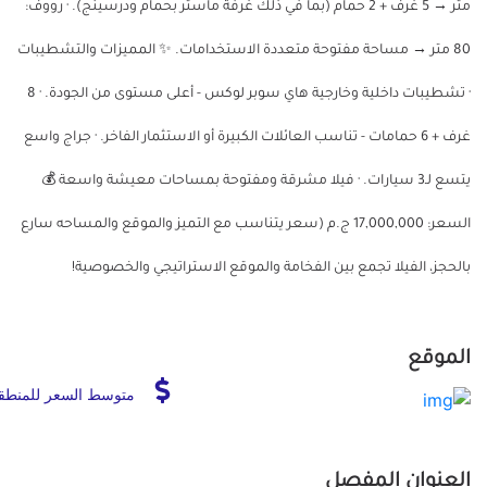
متر → 5 غرف + 2 حمام (بما في ذلك غرفة ماستر بحمام ودرسينج). · رووف:
80 متر → مساحة مفتوحة متعددة الاستخدامات. ✨ المميزات والتشطيبات
· تشطيبات داخلية وخارجية هاي سوبر لوكس - أعلى مستوى من الجودة. · 8
غرف + 6 حمامات - تناسب العائلات الكبيرة أو الاستثمار الفاخر. · جراج واسع
يتسع لـ3 سيارات. · فيلا مشرقة ومفتوحة بمساحات معيشة واسعة 💰
السعر: 17,000,000 ج.م (سعر يتناسب مع التميز والموقع والمساحه سارع
بالحجز، الفيلا تجمع بين الفخامة والموقع الاستراتيجي والخصوصية!
الموقع
متوسط السعر للمنطق
العنوان المفصل