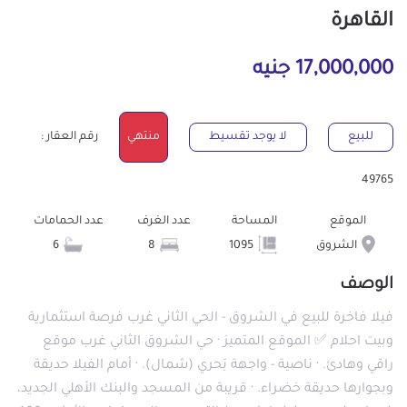
القاهرة
17,000,000 جنيه
للبيع
لا يوجد تقسيط
منتهي
رقم العقار :
49765
الموقع
المساحة
عدد الغرف
عدد الحمامات
الشروق
1095
8
6
الوصف
فيلا فاخرة للبيع في الشروق - الحي الثاني غرب فرصة استثمارية
وبيت احلام ✅ الموقع المتميز · حي الشروق الثاني غرب موقع
راقي وهادئ. · ناصية - واجهة بَحري (شمال). · أمام الفيلا حديقة
وبجوارها حديقة خضراء. · قريبة من المسجد والبنك الأهلي الجديد،