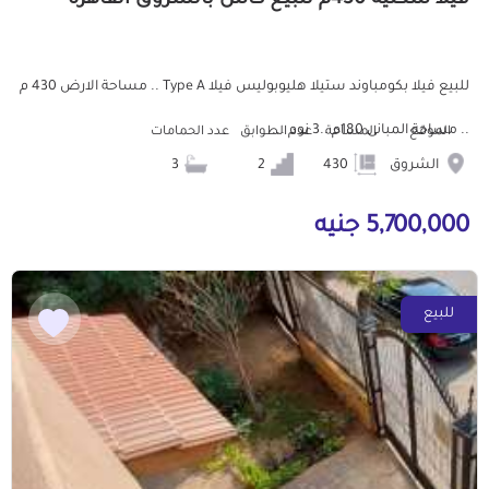
فيلا سكنية 430م للبيع كاش بالشروق القاهرة
للبيع فيلا بكومباوند ستيلا هليوبوليس فيلا Type A .. مساحة الارض 430 م
.. مساحة المبانى 180م ..3 نوم ...
الموقع
المساحة
عدد الطوابق
عدد الحمامات
الشروق
430
2
3
5,700,000 جنيه
للبيع