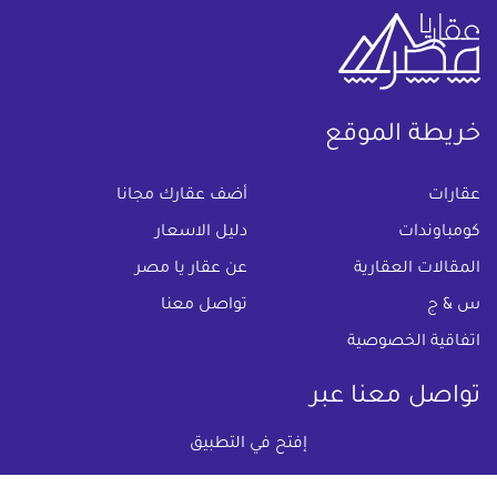
خريطة الموقع
(current)
عقارات
أضف عقارك مجانا
كومباوندات
دليل الاسعار
المقالات العقارية
عن عقار يا مصر
س & ج
تواصل معنا
اتفاقية الخصوصية
تواصل معنا عبر
إفتح في التطبيق
البريد الالكترونى :
info@aqaryamasr.com