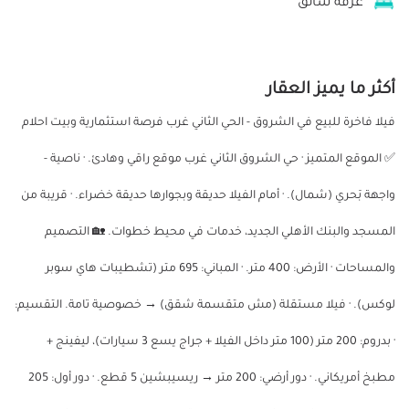
غرفة سائق
أكثر ما يميز العقار
فيلا فاخرة للبيع في الشروق - الحي الثاني غرب فرصة استثمارية وبيت احلام
✅ الموقع المتميز · حي الشروق الثاني غرب موقع راقي وهادئ. · ناصية -
واجهة بَحري (شمال). · أمام الفيلا حديقة وبجوارها حديقة خضراء. · قريبة من
المسجد والبنك الأهلي الجديد، خدمات في محيط خطوات. 🏡 التصميم
والمساحات · الأرض: 400 متر. · المباني: 695 متر (تشطيبات هاي سوبر
لوكس). · فيلا مستقلة (مش متقسمة شقق) → خصوصية تامة. التقسيم:
· بدروم: 200 متر (100 متر داخل الفيلا + جراج يسع 3 سيارات)، ليفينج +
مطبخ أمريكاني. · دور أرضي: 200 متر → ريسيبشين 5 قطع. · دور أول: 205