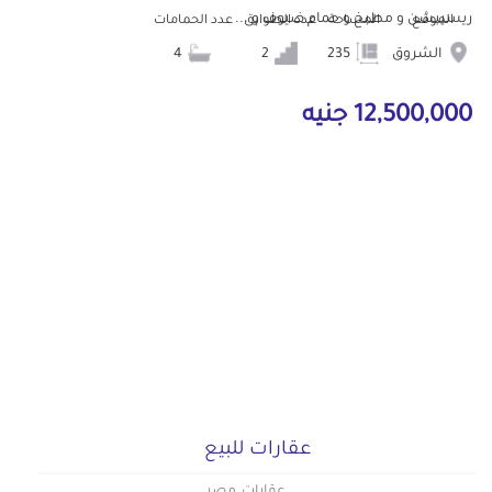
ريسيبشن و مطبخ و حمام ضيوف و ...
الموقع
المساحة
عدد الطوابق
عدد الحمامات
الشروق
235
2
4
12,500,000 جنيه
عقارات للبيع
عقارات مصر