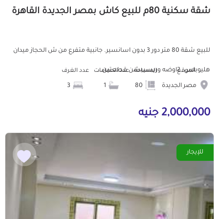
شقة سكنية 80م للبيع كاش بمصر الجديدة القاهرة
للبيع شقة 80 متر دور 3 بدون اسانسير. جانبية متفرع من ش الحجاز ميدان
هليوبلس. 2اوضه وريسيبشن قطعتين...
الموقع
المساحة
عدد الحمامات
عدد الغرف
مصر الجديدة
80
1
3
2,000,000 جنيه
للإيجار