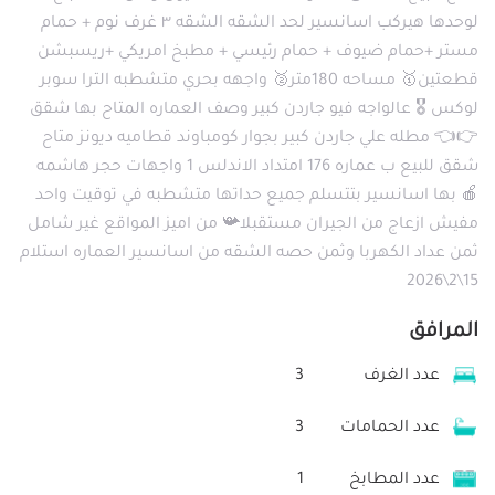
لوحدها هيركب اسانسير لحد الشقه الشقه ٣ غرف نوم + حمام
مستر +حمام ضيوف + حمام رئيسي + مطبخ امريكي +ريسبشن
قطعتين🥇 مساحه 180متر🥈 واجهه بحري متشطبه الترا سوبر
لوكس 🎖️ عالواجه فيو جاردن كبير وصف العماره المتاح بها شقق
👉👈 مطله علي جاردن كبير بجوار كومباوند قطاميه ديونز متاح
شقق للبيع ب عماره 176 امتداد الاندلس 1 واجهات حجر هاشمه
🍎 بها اسانسير بتتسلم جميع حداتها متشطبه في توقيت واحد
مفيش ازعاج من الجيران مستقبلا📯 من اميز المواقع غير شامل
ثمن عداد الكهربا وثمن حصه الشقه من اسانسير العماره استلام
15\2\2026
المرافق
عدد الغرف
3
عدد الحمامات
3
عدد المطابخ
1