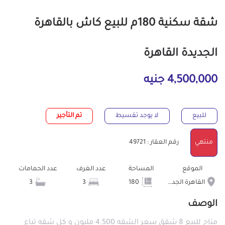
شقة سكنية 180م للبيع كاش بالقاهرة
الجديدة القاهرة
4,500,000 جنيه
للبيع
لا يوجد تقسيط
تم التأجير
منتهي
رقم العقار : 49721
الموقع
المساحة
عدد الغرف
عدد الحمامات
القاهرة الجديدة
180
3
3
الوصف
متاح للبيع 8 شقق سعر الشقه 4.500 مليون و كل شقه تباع