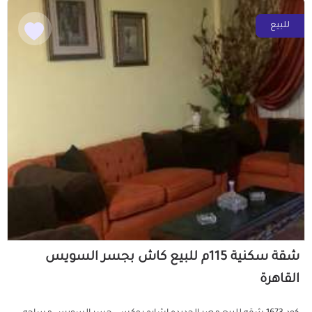
للبيع
شقة سكنية 115م للبيع كاش بجسر السويس
القاهرة