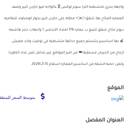
واجهه بحري متشطبه الترا سوبر لوكس 🎖️ عالواجه فيو جاردن كبير وصف
العماره المتاح بها شقق👉👈 مطله علي جاردن كبير بجوار كومباوند قطاميه
ديونز متاح شقق للبيع ب عماره 176 امتداد الاندلس 1 واجهات حجر هاشمه
🍎 بها اسانسير بتتسلم جميع حداتها متشطبه في توقيت واحد مفيش
ازعاج من الجيران مستقبلا📯 من اميز المواقع غير شامل ثمن عداد الكهربا
وثمن حصه الشقه من اسانسير العماره استلام 15\2\2026
الموقع
متوسط السعر للمنطق
العنوان المفصل