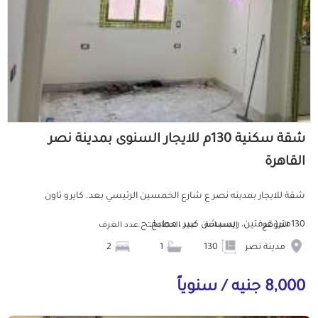
شقة سكنية 130م للايجار السنوى بمدينة نصر
القاهرة
شقة للايجار بمدينه نصر ع شارع الخمسين الرئيسي بعد. كايرو تاون
130متر( غرفتين، ريسبشن كبير ، مطبخ، ح...
الموقع
المساحة
عدد الحمامات
عدد الغرف
مدينة نصر
130
1
2
8,000 جنيه / سنوياً