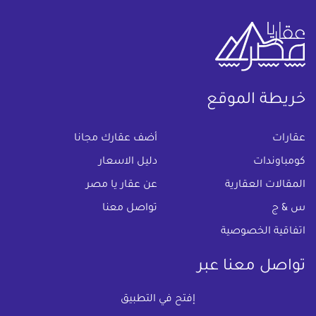
خريطة الموقع
(current)
عقارات
أضف عقارك مجانا
كومباوندات
دليل الاسعار
المقالات العقارية
عن عقار يا مصر
س & ج
تواصل معنا
اتفاقية الخصوصية
تواصل معنا عبر
إفتح في التطبيق
البريد الالكترونى :
info@aqaryamasr.com