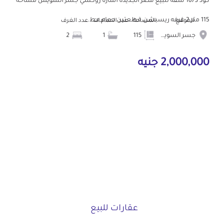
كود 1673 شقه للبيع مصر الجديده اشاره روكسي جسر السويس مساحه
115 متر 2 غرفه ريسبشن قطعتين حمام مط...
الموقع
المساحة
عدد الحمامات
عدد الغرف
جسر السويس
115
1
2
2,000,000 جنيه
عقارات للبيع