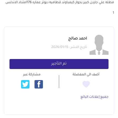
مطله علي جاردن كبير بجوار كيمباوند قطاميه ديونز عماره 176امتداد الاندلس
1
احمد صالح
تاريخ النشر : 2026/01/15
تم التأجير
أضف الي المفضلة
مشاركة عبر
جميع إعلانات البائع