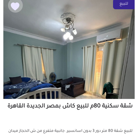
للبيع
شقة سكنية 80م للبيع كاش بمصر الجديدة القاهرة
للبيع شقة 80 متر دور 3 بدون اسانسير. جانبية متفرع من ش الحجاز ميدان