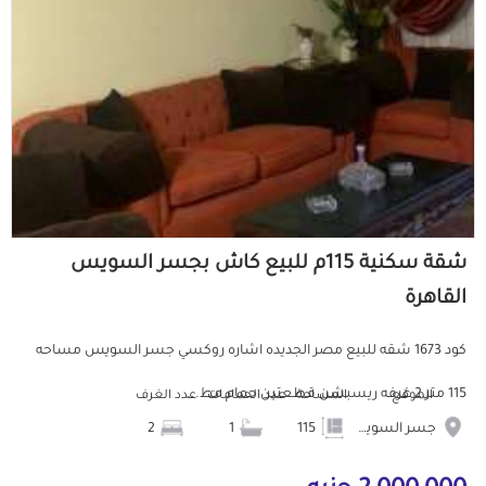
شقة سكنية 115م للبيع كاش بجسر السويس
القاهرة
كود 1673 شقه للبيع مصر الجديده اشاره روكسي جسر السويس مساحه
115 متر 2 غرفه ريسبشن قطعتين حمام مط...
الموقع
المساحة
عدد الحمامات
عدد الغرف
جسر السويس
115
1
2