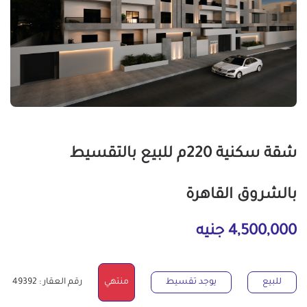
شقة سكنية 220م للبيع بالتقسيط
بالشروق القاهرة
4,500,000 جنيه
للبيع
يوجد تقسيط
منتهي
رقم العقار : 49392