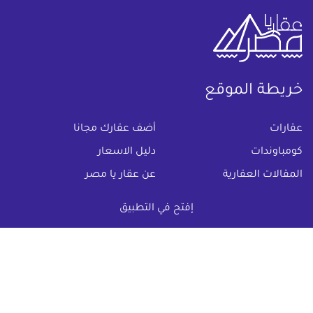
خريطة الموقع
(current)
عقارات
أضف عقارك مجانا
كومباوندات
دليل الاسعار
المقالات العقارية
عن عقار يا مصر
س & ج
تواصل معنا
إفتح في التطبيق
اتفاقية الخصوصية
تواصل معنا عبر
البريد الالكترونى :
info@aqaryamasr.com