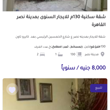
شقة سكنية 130م للايجار السنوى بمدينة نصر
القاهرة
شقة للايجار بمدينه نصر ع شارع الخمسين الرئيسي بعد. كايرو تاون
130متر( غرفتين، ريسبشن كبير ، مطبخ، ح...
الموقع
المساحة
عدد الحمامات
عدد الغرف
مدينة نصر
130
1
2
8,000 جنيه / سنوياً
للبيع