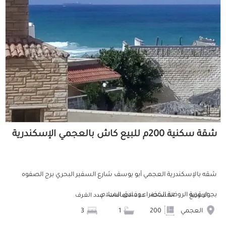
شقة سكنية 200م للبيع كاش بالعجمي الإسكندرية
شقه بالإسكندرية العجمي أبو يوسف شارع السفير البحري برج الصفوه
بجوار قرية الروضة الخضراء وفندق السلام...
الموقع
المساحة
عدد الحمامات
عدد الغرف
العجمي
200
1
3