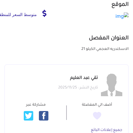
الموقع
متوسط السعر للمنطق
العنوان المفصل
الاسكندريه العجمي الكيلو 21
تقي عبد العليم
تاريخ النشر : 2025/11/25
أضف الي المفضلة
مشاركة عبر
جميع إعلانات البائع