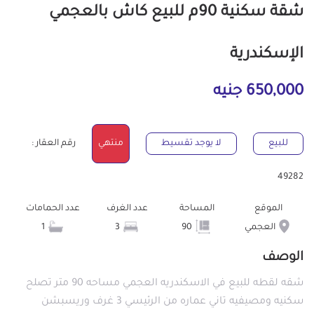
شقة سكنية 90م للبيع كاش بالعجمي
الإسكندرية
650,000 جنيه
للبيع
لا يوجد تقسيط
منتهي
رقم العقار :
49282
الموقع
المساحة
عدد الغرف
عدد الحمامات
العجمي
90
3
1
الوصف
شقه لقطه للبيع في الاسكندريه العجمي مساحه 90 متر تصلح
سكنيه ومصيفيه تاني عماره من الرئيسي 3 غرف وريسبشن