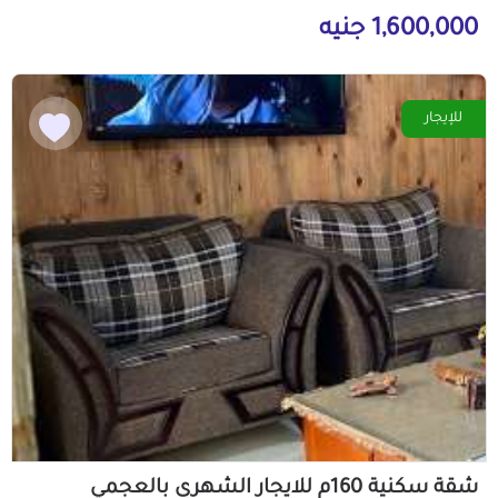
1,600,000 جنيه
للإيجار
شقة سكنية 160م للايجار الشهرى بالعجمي