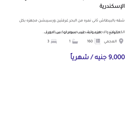
الإسكندرية
شقه بالبيطاش ثانى نمره من البحر غرفتين ورسيبشن مجهزه بكل
الكماليات والاجهزه وتشطيب سوبر لوكس الدور ا...
الموقع
المساحة
عدد الحمامات
عدد الغرف
العجمي
160
1
3
9,000 جنيه / شهرياً