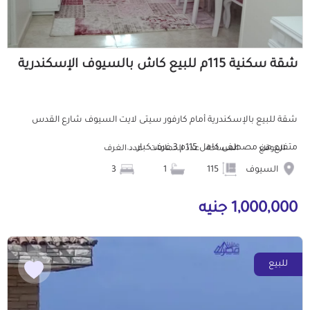
شقة سكنية 115م للبيع كاش بالسيوف الإسكندرية
شقة للبيع بالإسكندرية أمام كارفور سيتى لايت السيوف شارع القدس
متفرع من مصطفى كامل 115م 3 غرف كبار ...
الموقع
المساحة
عدد الحمامات
عدد الغرف
السيوف
115
1
3
1,000,000 جنيه
للبيع