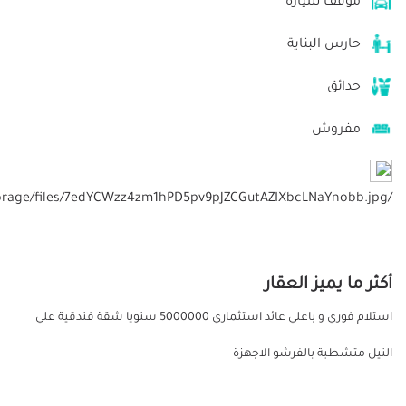
موقف سيارة
حارس البناية
حدائق
مفروش
/storage/files/7edYCWzz4zm1hPD5pv9pJZCGutAZIXbcLNaYnobb.jpg
أكثر ما يميز العقار
استلام فوري و باعلي عائد استثماري 5000000 سنويا شقة فندقية علي
النيل متشطبة بالفرشو الاجهزة