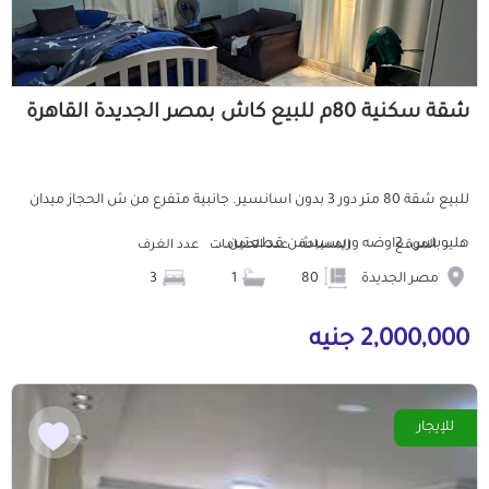
شقة سكنية 80م للبيع كاش بمصر الجديدة القاهرة
للبيع شقة 80 متر دور 3 بدون اسانسير. جانبية متفرع من ش الحجاز ميدان
هليوبلس. 2اوضه وريسيبشن قطعتين...
الموقع
المساحة
عدد الحمامات
عدد الغرف
مصر الجديدة
80
1
3
2,000,000 جنيه
للإيجار