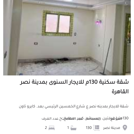
شقة سكنية 130م للايجار السنوى بمدينة نصر
القاهرة
شقة للايجار بمدينه نصر ع شارع الخمسين الرئيسي بعد. كايرو تاون
130متر( غرفتين، ريسبشن كبير ، مطبخ، ح...
الموقع
المساحة
عدد الحمامات
عدد الغرف
مدينة نصر
130
1
2