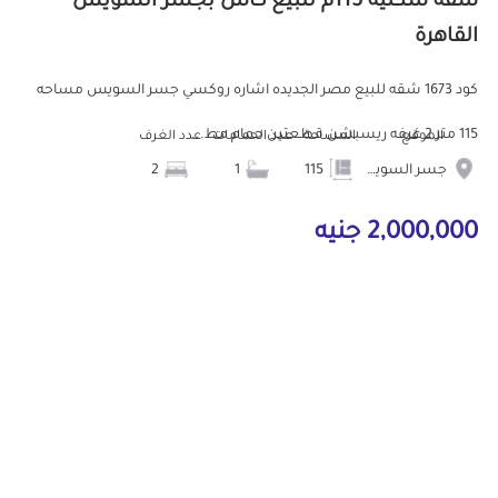
شقة سكنية 115م للبيع كاش بجسر السويس
القاهرة
كود 1673 شقه للبيع مصر الجديده اشاره روكسي جسر السويس مساحه
115 متر 2 غرفه ريسبشن قطعتين حمام مط...
الموقع
المساحة
عدد الحمامات
عدد الغرف
جسر السويس
115
1
2
2,000,000 جنيه