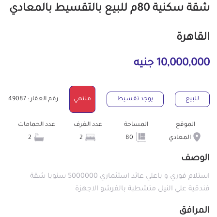
شقة سكنية 80م للبيع بالتقسيط بالمعادي
القاهرة
10,000,000 جنيه
للبيع
يوجد تقسيط
منتهي
رقم العقار : 49087
الموقع
المساحة
عدد الغرف
عدد الحمامات
المعادي
80
2
2
الوصف
استلام فوري و باعلي عائد استثماري 5000000 سنويا شقة
فندقية علي النيل متشطبة بالفرشو الاجهزة
المرافق