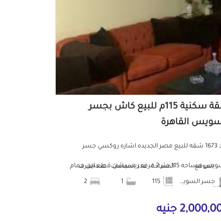
شقة سكنية 115م للبيع كاش بجسر
سويس القاهرة
كود 1673 شقه للبيع مصر الجديده اشاره روكسي جسر
السويس مساحه 115 متر 2 غرفه ريسبشن قطعتين حمام
الموقع
المساحة
عدد الحمامات
عدد الغرف
جسر السويس
115
1
2
..
2,000, جنيه