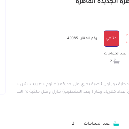
منتهي
رقم العقار : 49085
عدد الحمامات
2
للبيع بكمبوند صن ستي ( روضة الأزهر ٢ ) شقة ١٥٦ م محارة دور اول ناصية بحري على حديقه ( ٣ نوم + ٣ ريسبشن +
٢ حمام + ٢ بلكونة + مطبخ ) غرفة ماستر جراح ٢ سيارة عداد كهرباء وغاز ( بعد التشطيب) تنازل ونقل ملكية ٢٥ الف
عدد الحمامات
2