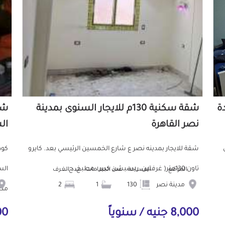
دة
شقة سكنية 130م للايجار السنوى بمدينة
نصر القاهرة
ال
ش
شقة للايجار بمدينه نصر ع شارع الخمسين الرئيسي بعد. كايرو
تاون 130متر( غرفتين، ريسبشن كبير ، مطبخ، ح...
الموقع
المساحة
عدد الحمامات
عدد الغرف
مدينة نصر
130
1
2
مط.
8,000 جنيه / سنوياً
000