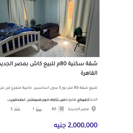
شقة سكنية 80م للبيع كاش بمصر الجدي
القاهرة
للبيع شقة 80 متر دور 3 بدون اسانسير. جانبية متفرع من 
الحجاز ميدان هليوبلس. 2اوضه وريسيبشن قطعتين...
الموقع
المساحة
عدد الحمامات
عدد الغرف
مصر الجديدة
80
1
3
2,000,000 جنيه