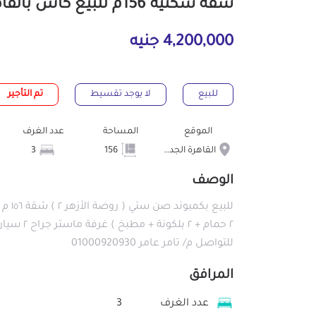
شقة سكنية 156م للبيع كاش بالقاهرة الجديدة القاهرة
4,200,000 جنيه
للبيع
لا يوجد تقسيط
تم التأجير
الموقع
المساحة
عدد الغرف
القاهرة الجديدة
156
3
الوصف
للتواصل م/ تامر عامر 01000920930
المرافق
عدد الغرف
3