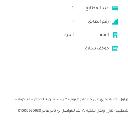
عدد المطابخ
1
رقم الطابق
1
الفئة
أسرة
موقف سيارة
للبيع بكمبوند صن ستي ( روضة الأزهر ٢ ) شقة ١٥٦ م محارة دور اول ناصية بحري على حديقه ( ٣ نوم + ٣ ريسبشن + ٢ حمام + ٢ بلكونة +