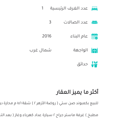
عدد الغرف الرئيسية
1
عدد الصالات
3
عام البناء
2016
الواجهة
شمال غرب
حدائق
أكثر ما يميز العقار
مطبخ ) غرفة ماستر جراح ٢ سيارة عداد كهرباء وغاز ( بعد التشطيب) تنازل ونقل ملكية ٢٥ الف للتواصل م/ تامر عامر 01000920930