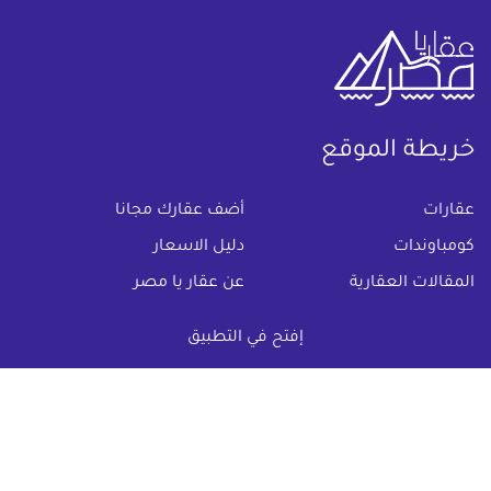
خريطة الموقع
(current)
عقارات
أضف عقارك مجانا
كومباوندات
دليل الاسعار
المقالات العقارية
عن عقار يا مصر
س & ج
تواصل معنا
إفتح في التطبيق
اتفاقية الخصوصية
تواصل معنا عبر
البريد الالكترونى :
info@aqaryamasr.com