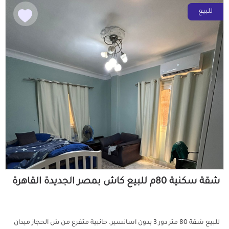
للبيع
شقة سكنية 80م للبيع كاش بمصر الجديدة القاهرة
للبيع شقة 80 متر دور 3 بدون اسانسير. جانبية متفرع من ش الحجاز ميدان