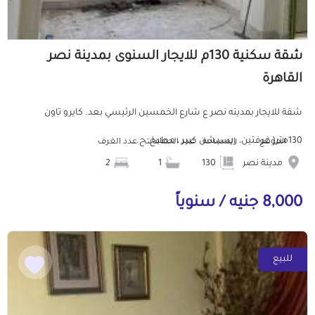
شقة سكنية 130م للايجار السنوى بمدينة نصر
القاهرة
شقة للايجار بمدينه نصر ع شارع الخمسين الرئيسي بعد. كايرو تاون
130متر( غرفتين، ريسبشن كبير ، مطبخ، ح...
الموقع
المساحة
عدد الحمامات
عدد الغرف
مدينة نصر
130
1
2
8,000 جنيه / سنوياً
للبيع