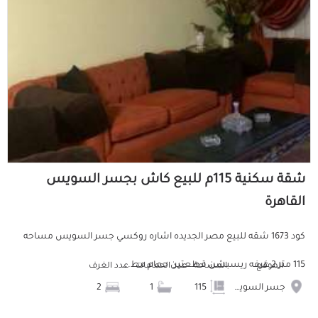
شقة سكنية 115م للبيع كاش بجسر السويس
القاهرة
كود 1673 شقه للبيع مصر الجديده اشاره روكسي جسر السويس مساحه
115 متر 2 غرفه ريسبشن قطعتين حمام مط...
الموقع
المساحة
عدد الحمامات
عدد الغرف
جسر السويس
115
1
2